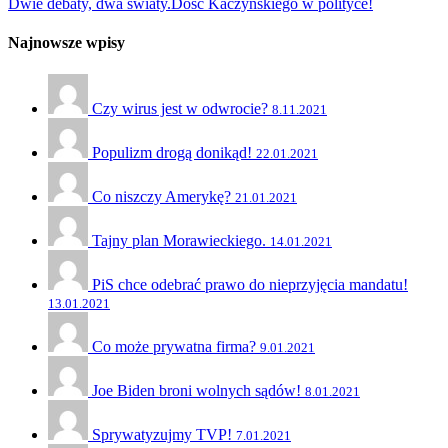
Dwie debaty, dwa światy.
Dość Kaczyńskiego w polityce!
Najnowsze wpisy
Czy wirus jest w odwrocie?
8.11.2021
Populizm drogą donikąd!
22.01.2021
Co niszczy Amerykę?
21.01.2021
Tajny plan Morawieckiego.
14.01.2021
PiS chce odebrać prawo do nieprzyjęcia mandatu!
13.01.2021
Co może prywatna firma?
9.01.2021
Joe Biden broni wolnych sądów!
8.01.2021
Sprywatyzujmy TVP!
7.01.2021