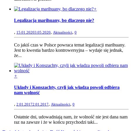
+
Legalizacja marihuany, bo dlaczego nie?
,
,
,
15.01.2020
3.05.2020
Aktualności
0
Co jakiś czas w Polsce powraca temat legalizacji marihuany.
Jest to kwestia bardzo kontrowersyjna – wydaje się jednak,
że...
+
Układy i Konszachty, czyli jak władza powoli odbiera
nam wolność
,
,
,
2.01.2017
2.01.2017
Aktualności
0
Ostatnie dni, udowadniają nam, że wolność nie jest dana nam
raz na zawsze i że w końcu przychodzi taki...