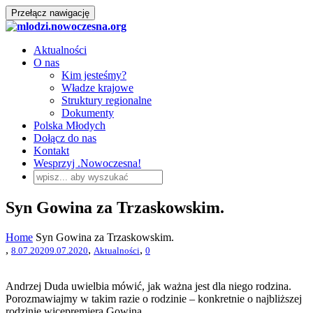
Przełącz nawigację
Aktualności
O nas
Kim jesteśmy?
Władze krajowe
Struktury regionalne
Dokumenty
Polska Młodych
Dołącz do nas
Kontakt
Wesprzyj .Nowoczesna!
Syn Gowina za Trzaskowskim.
Home
Syn Gowina za Trzaskowskim.
,
,
,
8.07.2020
9.07.2020
Aktualności
0
Andrzej Duda uwielbia mówić, jak ważna jest dla niego rodzina.
Porozmawiajmy w takim razie o rodzinie – konkretnie o najbliższej
rodzinie wicepremiera Gowina.