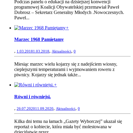
Podczas panelu o edukacji na dzisiejszej konwencji
programowej Koalicji Obywatelskiej przemawiał Paweł
Dobrosz – Sekretarz Generalny Młodych .Nowoczesnych.
Paweł...
+
Marzec 1968 Pamiętamy
,
,
,
1.03.2018
1.03.2018
Aktualności
0
Miesiąc marzec wielu kojarzy się z nadejściem wiosny,
cieplejszymi temperaturami i wyjmowaniem roweru z
piwnicy. Kojarzy się jednak także...
+
Równi i równiejsi.
,
,
,
26.07.2020
11.09.2020
Aktualności
0
Kilka dni temu na łamach „Gazety Wyborczej” ukazał się
reportaż o kobiecie, która miała być molestowana w
dzieciństwie przez...