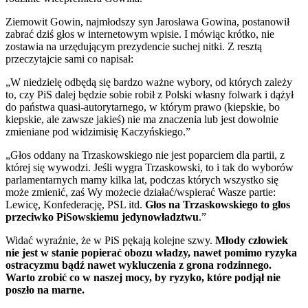
Ziemowit Gowin, najmłodszy syn Jarosława Gowina, postanowił
zabrać dziś głos w internetowym wpisie. I mówiąc krótko, nie
zostawia na urzędującym prezydencie suchej nitki. Z resztą
przeczytajcie sami co napisał:
„W niedzielę odbędą się bardz
o ważne wybory, od których zależy
to, czy PiS dalej będzie sobie robił z Polski własny folwark i dążył
do państwa quasi-autorytarnego, w którym prawo (kiepskie, bo
kiepskie, ale zawsze jakieś) nie ma znaczenia lub jest dowolnie
zmieniane pod widzimisię Kaczyńskiego.”
„Głos oddany na Trzaskowskiego nie jest poparciem dla partii, z
której się wywodzi. Jeśli wygra Trzaskowski, to i tak do wyborów
parlamentarnych mamy kilka lat, podczas których wszystko się
może zmienić, zaś Wy możecie działać/wspierać Wasze partie:
Lewicę, Konfederację, PSL itd.
Głos na Trzaskowskiego to głos
przeciwko PiSowskiemu jedynowładztwu
.”
Widać wyraźnie, że w PiS pękają kolejne szwy.
Młody człowiek
nie jest w stanie popierać obozu władzy, nawet pomimo ryzyka
ostracyzmu bądź nawet wykluczenia z grona rodzinnego.
Warto zrobić co w naszej mocy, by ryzyko, które podjął nie
poszło na marne.