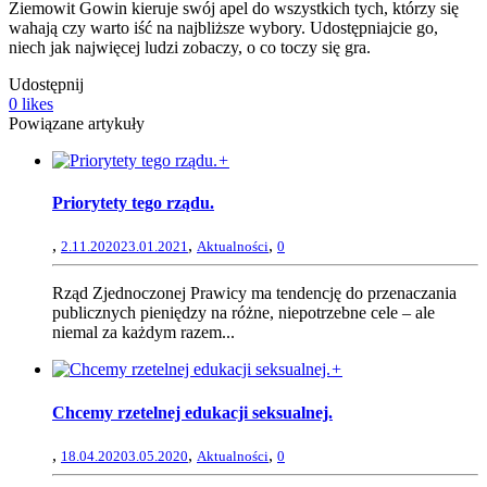
Ziemowit Gowin kieruje swój apel do wszystkich tych, którzy się
wahają czy warto iść na najbliższe wybory. Udostępniajcie go,
niech jak najwięcej ludzi zobaczy, o co toczy się gra.
Udostępnij
0
likes
Powiązane artykuły
+
Priorytety tego rządu.
,
,
,
2.11.2020
23.01.2021
Aktualności
0
Rząd Zjednoczonej Prawicy ma tendencję do przenaczania
publicznych pieniędzy na różne, niepotrzebne cele – ale
niemal za każdym razem...
+
Chcemy rzetelnej edukacji seksualnej.
,
,
,
18.04.2020
3.05.2020
Aktualności
0