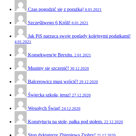
Czas pogodzić się z porażką!
6.01.2021
Szczęśliwego 6 Króli!
6.01.2021
Jak PiS narzuca swoje poglądy kolejnymi podatkami!
4.01.2021
Konsekwencje Brexitu.
2.01.2021
Musimy się szczepić!
30.12.2020
Balcerowicz musi wrócić!
29.12.2020
Świecka szkoła, teraz!
27.12.2020
Wesołych Świąt!
24.12.2020
Konstytucja na stole, pałka pod stołem.
22.12.2020
Stop dyktaturze Zbigniewa Ziobry!
21.12.2020