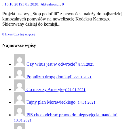
,
,
,
16.10.2019
3.05.2020
Aktualności
0
Projekt ustawy „Stop pedofilii” z pewnością należy do najbardziej
kuriozalnych pomysłów na nowelizację Kodeksu Karnego.
Skierowany dzisiaj do komisji...
0
likes
Czytaj więcej
Najnowsze wpisy
Czy wirus jest w odwrocie?
8.11.2021
Populizm drogą donikąd!
22.01.2021
Co niszczy Amerykę?
21.01.2021
Tajny plan Morawieckiego.
14.01.2021
PiS chce odebrać prawo do nieprzyjęcia mandatu!
13.01.2021