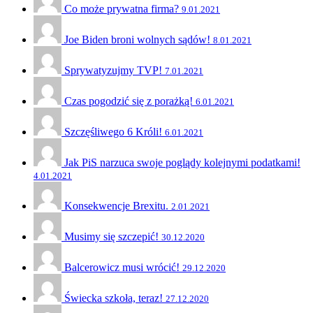
Co może prywatna firma?
9.01.2021
Joe Biden broni wolnych sądów!
8.01.2021
Sprywatyzujmy TVP!
7.01.2021
Czas pogodzić się z porażką!
6.01.2021
Szczęśliwego 6 Króli!
6.01.2021
Jak PiS narzuca swoje poglądy kolejnymi podatkami!
4.01.2021
Konsekwencje Brexitu.
2.01.2021
Musimy się szczepić!
30.12.2020
Balcerowicz musi wrócić!
29.12.2020
Świecka szkoła, teraz!
27.12.2020