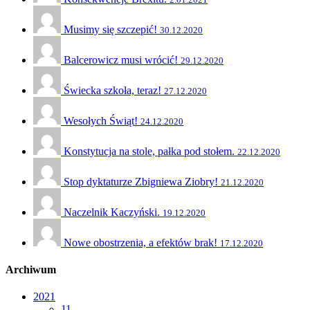
Musimy się szczepić!
30.12.2020
Balcerowicz musi wrócić!
29.12.2020
Świecka szkoła, teraz!
27.12.2020
Wesołych Świąt!
24.12.2020
Konstytucja na stole, pałka pod stołem.
22.12.2020
Stop dyktaturze Zbigniewa Ziobry!
21.12.2020
Naczelnik Kaczyński.
19.12.2020
Nowe obostrzenia, a efektów brak!
17.12.2020
Archiwum
2021
11