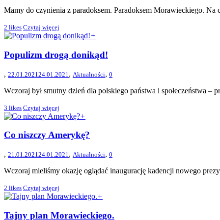
Mamy do czynienia z paradoksem. Paradoksem Morawieckiego. Na czy
2
likes
Czytaj więcej
+
Populizm drogą donikąd!
,
,
,
22.01.2021
24.01.2021
Aktualności
0
Wczoraj był smutny dzień dla polskiego państwa i społeczeństwa – pr
3
likes
Czytaj więcej
+
Co niszczy Amerykę?
,
,
,
21.01.2021
24.01.2021
Aktualności
0
Wczoraj mieliśmy okazję oglądać inaugurację kadencji nowego prez
2
likes
Czytaj więcej
+
Tajny plan Morawieckiego.