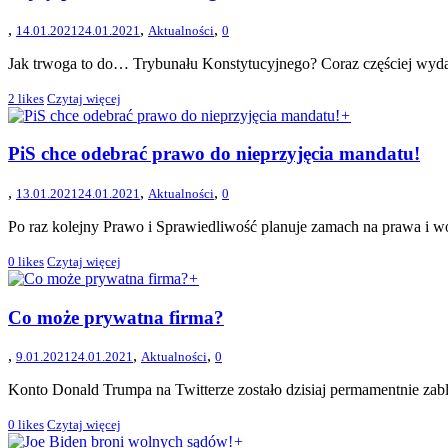
,
,
,
14.01.2021
24.01.2021
Aktualności
0
Jak trwoga to do… Trybunału Konstytucyjnego? Coraz częściej wydaj
2
likes
Czytaj więcej
+
PiS chce odebrać prawo do nieprzyjęcia mandatu!
,
,
,
13.01.2021
24.01.2021
Aktualności
0
Po raz kolejny Prawo i Sprawiedliwość planuje zamach na prawa i wo
0
likes
Czytaj więcej
+
Co może prywatna firma?
,
,
,
9.01.2021
24.01.2021
Aktualności
0
Konto Donald Trumpa na Twitterze zostało dzisiaj permamentnie za
0
likes
Czytaj więcej
+