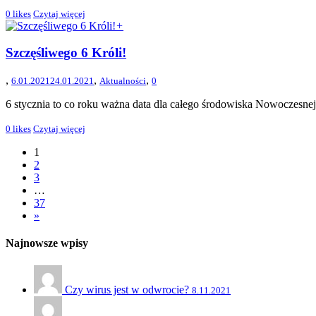
0
likes
Czytaj więcej
+
Szczęśliwego 6 Króli!
,
,
,
6.01.2021
24.01.2021
Aktualności
0
6 stycznia to co roku ważna data dla całego środowiska Nowoczesnej.
0
likes
Czytaj więcej
1
2
3
…
37
»
Najnowsze wpisy
Czy wirus jest w odwrocie?
8.11.2021