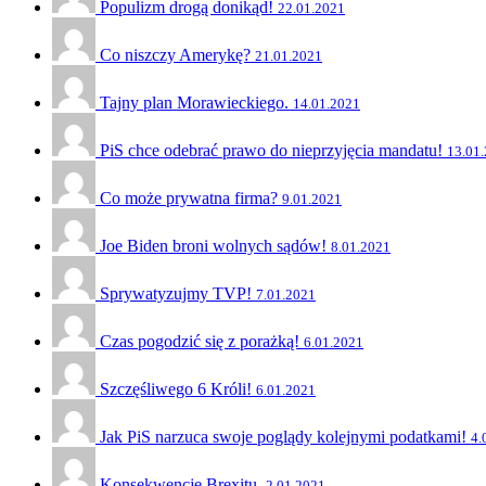
Populizm drogą donikąd!
22.01.2021
Co niszczy Amerykę?
21.01.2021
Tajny plan Morawieckiego.
14.01.2021
PiS chce odebrać prawo do nieprzyjęcia mandatu!
13.01
Co może prywatna firma?
9.01.2021
Joe Biden broni wolnych sądów!
8.01.2021
Sprywatyzujmy TVP!
7.01.2021
Czas pogodzić się z porażką!
6.01.2021
Szczęśliwego 6 Króli!
6.01.2021
Jak PiS narzuca swoje poglądy kolejnymi podatkami!
4.
Konsekwencje Brexitu.
2.01.2021