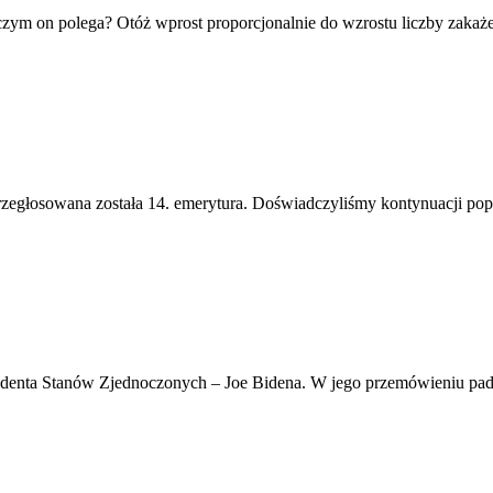
m on polega? Otóż wprost proporcjonalnie do wzrostu liczby zakażeń
zegłosowana została 14. emerytura. Doświadczyliśmy kontynuacji popul
ydenta Stanów Zjednoczonych – Joe Bidena. W jego przemówieniu padł