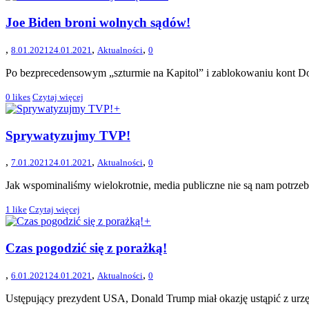
Joe Biden broni wolnych sądów!
,
,
,
8.01.2021
24.01.2021
Aktualności
0
Po bezprecedensowym „szturmie na Kapitol” i zablokowaniu kont Do
0
likes
Czytaj więcej
+
Sprywatyzujmy TVP!
,
,
,
7.01.2021
24.01.2021
Aktualności
0
Jak wspominaliśmy wielokrotnie, media publiczne nie są nam potrzebn
1
like
Czytaj więcej
+
Czas pogodzić się z porażką!
,
,
,
6.01.2021
24.01.2021
Aktualności
0
Ustępujący prezydent USA, Donald Trump miał okazję ustąpić z urzę