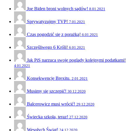
Joe Biden broni wolnych sądów!
8.01.2021
Sprywatyzujmy TVP!
7.01.2021
Czas pogodzić się z porażką!
6.01.2021
Szczęśliwego 6 Króli!
6.01.2021
Jak PiS narzuca swoje poglądy kolejnymi podatkami!
4.01.2021
Konsekwencje Brexitu.
2.01.2021
Musimy się szczepić!
30.12.2020
Balcerowicz musi wrócić!
29.12.2020
Świecka szkoła, teraz!
27.12.2020
Wesołych Świąt!
24.12.2020