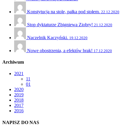
Konstytucja na stole, pałka pod stołem.
22.12.2020
Stop dyktaturze Zbigniewa Ziobry!
21.12.2020
Naczelnik Kaczyński.
19.12.2020
Nowe obostrzenia, a efektów brak!
17.12.2020
Archiwum
2021
11
01
2020
2019
2018
2017
2016
NAPISZ DO NAS