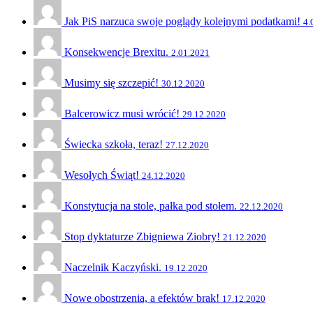
Jak PiS narzuca swoje poglądy kolejnymi podatkami!
4.
Konsekwencje Brexitu.
2.01.2021
Musimy się szczepić!
30.12.2020
Balcerowicz musi wrócić!
29.12.2020
Świecka szkoła, teraz!
27.12.2020
Wesołych Świąt!
24.12.2020
Konstytucja na stole, pałka pod stołem.
22.12.2020
Stop dyktaturze Zbigniewa Ziobry!
21.12.2020
Naczelnik Kaczyński.
19.12.2020
Nowe obostrzenia, a efektów brak!
17.12.2020