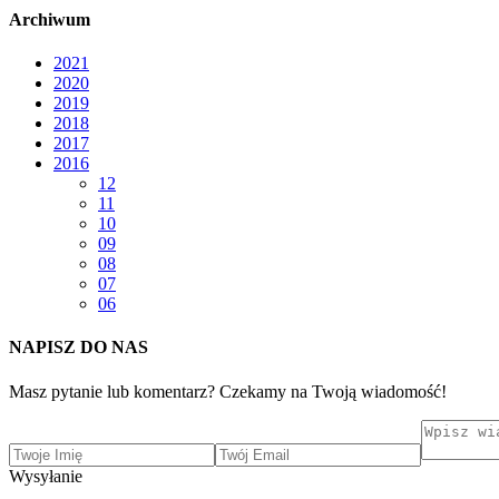
Archiwum
2021
2020
2019
2018
2017
2016
12
11
10
09
08
07
06
NAPISZ DO NAS
Masz pytanie lub komentarz? Czekamy na Twoją wiadomość!
Wysyłanie