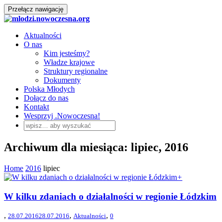
Przełącz nawigację
Aktualności
O nas
Kim jesteśmy?
Władze krajowe
Struktury regionalne
Dokumenty
Polska Młodych
Dołącz do nas
Kontakt
Wesprzyj .Nowoczesna!
Archiwum dla miesiąca: lipiec, 2016
Home
2016
lipiec
+
W kilku zdaniach o działalności w regionie Łódzkim
,
,
,
28.07.2016
28.07.2016
Aktualności
0