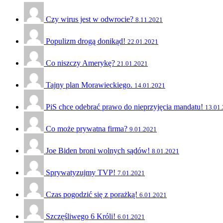
Czy wirus jest w odwrocie?
8.11.2021
Populizm drogą donikąd!
22.01.2021
Co niszczy Amerykę?
21.01.2021
Tajny plan Morawieckiego.
14.01.2021
PiS chce odebrać prawo do nieprzyjęcia mandatu!
13.01
Co może prywatna firma?
9.01.2021
Joe Biden broni wolnych sądów!
8.01.2021
Sprywatyzujmy TVP!
7.01.2021
Czas pogodzić się z porażką!
6.01.2021
Szczęśliwego 6 Króli!
6.01.2021