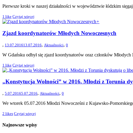
Pierwsze kroki w naszej działalności w województwie łódzkim sięgaj
1
like
Czytaj więcej
+
Zjazd koordynatorów Młodych Nowoczesnych
,
,
,
13.07.2016
13.07.2016
Aktualności
0
W Gdańsku odbył się zjazd koordynatorów oraz członków Młodych Now
1
like
Czytaj więcej
„Konstytucja Wolności” w 2016. Młodzi z Torunia dys
,
,
,
5.07.2016
5.07.2016
Aktualności
0
We wtorek 05.07.2016 Młodzi Nowocześni z Kujawsko-Pomorskiego zeb
2
likes
Czytaj więcej
Najnowsze wpisy