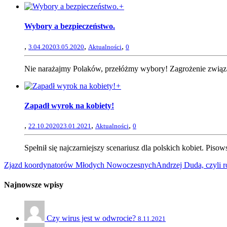
+
Wybory a bezpieczeństwo.
,
,
,
3.04.2020
3.05.2020
Aktualności
0
Nie narażajmy Polaków, przełóżmy wybory! Zagrożenie zwią
+
Zapadł wyrok na kobiety!
,
,
,
22.10.2020
23.01.2021
Aktualności
0
Spełnił się najczarniejszy scenariusz dla polskich kobiet. Piso
Zjazd koordynatorów Młodych Nowoczesnych
Andrzej Duda, czyli 
Najnowsze wpisy
Czy wirus jest w odwrocie?
8.11.2021