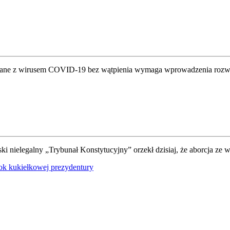
zane z wirusem COVID-19 bez wątpienia wymaga wprowadzenia rozwią
wski nielegalny „Trybunał Konstytucyjny” orzekł dzisiaj, że aborcja ze 
rok kukiełkowej prezydentury