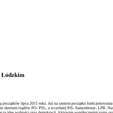
ie Łódzkim
ją początków lipca 2015 roku. Już na samym początku funkcjonowania 
atnim okresem rządów PO- PSL, a wcześniej PiS- Samoobrony- LPR. Nasz
, łączą idee wolności oraz demokracji. Aktywnie współuczestniczymy 