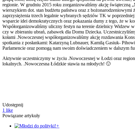
regionie. W grudniu 2015 roku zorganizowaliśmy akcję świąteczną „N
wierszykiem dot. stan budżetu państwa oraz z bożonarodzeniowymi ż
zaprzysiężenia trzech legalnie wybranych sędziów TK w poprzedniej
wsparcie idei demokratycznych oraz pokazania dumy z tego, że w ko
Współorganizowaliśmy uliczny festyn na terenie dzielnicy Widzew 
czy w zbieraniu ubrań, zabawek dla Domu Dziecka. Uczestniczyliśm
kołami .Nowoczesnej współorganizowaliśmy akcję rozdawania Konsty
spotkania z posłankami: Katarzyną Lubnauer, Kamilą Gasiuk- Piho
Parlamencie oraz pomogą nam swoim doświadczeniem w dalszym funk
Aktywnie uczestniczymy w życiu .Nowoczesnej w Łodzi oraz regioni
lokalnych. .Nowoczesna Łódzkie stawia na młodych! 🙂
Je
Udostępnij
1
like
Powiązane artykuły
+