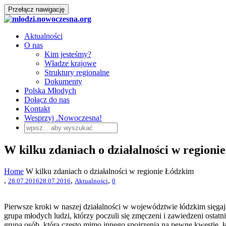
Przełącz nawigację
Aktualności
O nas
Kim jesteśmy?
Władze krajowe
Struktury regionalne
Dokumenty
Polska Młodych
Dołącz do nas
Kontakt
Wesprzyj .Nowoczesna!
W kilku zdaniach o działalności w region
Home
W kilku zdaniach o działalności w regionie Łódzkim
,
,
,
28.07.2016
28.07.2016
Aktualności
0
Pierwsze kroki w naszej działalności w województwie łódzkim sięga
grupa młodych ludzi, którzy poczuli się zmęczeni i zawiedzeni ost
grupą osób, którą często mimo innego spojrzenia na pewne kwestie