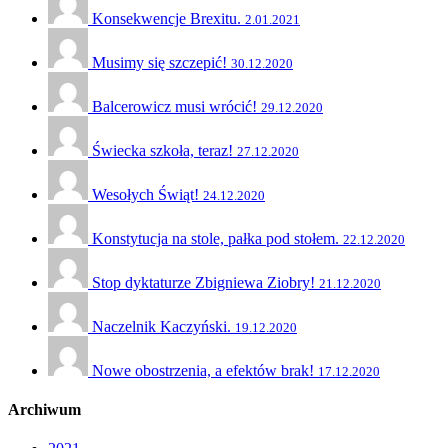
Konsekwencje Brexitu.
2.01.2021
Musimy się szczepić!
30.12.2020
Balcerowicz musi wrócić!
29.12.2020
Świecka szkoła, teraz!
27.12.2020
Wesołych Świąt!
24.12.2020
Konstytucja na stole, pałka pod stołem.
22.12.2020
Stop dyktaturze Zbigniewa Ziobry!
21.12.2020
Naczelnik Kaczyński.
19.12.2020
Nowe obostrzenia, a efektów brak!
17.12.2020
Archiwum