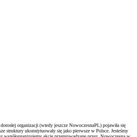
dorosłej organizacji (wtedy jeszcze NowoczesnaPL) pojawiła się
e struktury ukonstytuowały się jako pierwsze w Polsce. Jesteśmy
oraz współorganizujemy akcje przeprowadzane przez .Nowoczesną w