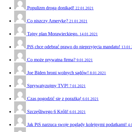
Populizm drogą donikąd!
22.01.2021
Co niszczy Amerykę?
21.01.2021
Tajny plan Morawieckiego.
14.01.2021
PiS chce odebrać prawo do nieprzyjęcia mandatu!
13.01
Co może prywatna firma?
9.01.2021
Joe Biden broni wolnych sądów!
8.01.2021
Sprywatyzujmy TVP!
7.01.2021
Czas pogodzić się z porażką!
6.01.2021
Szczęśliwego 6 Króli!
6.01.2021
Jak PiS narzuca swoje poglądy kolejnymi podatkami!
4.