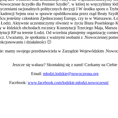
owoczesne liczydło dla Premier Szydło”, w której to wręczyliśmy łód
yczeniami racjonalnych politycznych decyzji J W środku sporu o Tryb
 kadencji Sejmu oraz w sprawie opublikowania przez rząd Beaty Szyd
ńcu jesteśmy członkiem Zjednoczonej Europy, czy to w Warszawie, Ło
w Łodzi. Aktywnie uczestniczymy również w życiu Biura Poselskiego 
y w łódzkich obchodach rocznicy Konstytucji Trzeciego Maja, Marszu 
tucji RP na terenie Łodzi. Od września planujemy organizację comi
wicz. Uważamy, że spotkania z ważnymi osobami z .Nowoczesnej pom
cjonowaniu i działalności 🙂
e: mamy swojego przedstawiciela w Zarządzie Wojewódzkim .Nowoczes
szcze się wahasz? Skontaktuj się z nami! Czekamy na Ciebie
Email:
mlodzi.lodzkie@nowoczesna.org
Facebook:
www.facebook.com/lodzkie.mlodzi.nowoczesni/