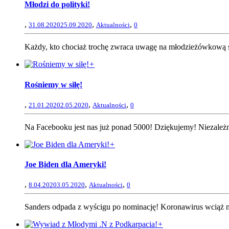
Młodzi do polityki!
,
,
,
31.08.2020
25.09.2020
Aktualności
0
Każdy, kto chociaż trochę zwraca uwagę na młodzieżówkową sc
+
Rośniemy w siłę!
,
,
,
21.01.2020
2.05.2020
Aktualności
0
Na Facebooku jest nas już ponad 5000! Dziękujemy! Niezależni
+
Joe Biden dla Ameryki!
,
,
,
8.04.2020
3.05.2020
Aktualności
0
Sanders odpada z wyścigu po nominację! Koronawirus wciąż nie 
+