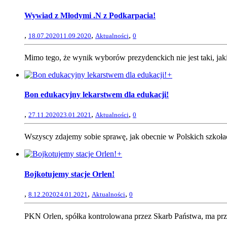
Wywiad z Młodymi .N z Podkarpacia!
,
,
,
18.07.2020
11.09.2020
Aktualności
0
Mimo tego, że wynik wyborów prezydenckich nie jest taki, jaki
+
Bon edukacyjny lekarstwem dla edukacji!
,
,
,
27.11.2020
23.01.2021
Aktualności
0
Wszyscy zdajemy sobie sprawę, jak obecnie w Polskich szkołac
+
Bojkotujemy stacje Orlen!
,
,
,
8.12.2020
24.01.2021
Aktualności
0
PKN Orlen, spółka kontrolowana przez Skarb Państwa, ma prze