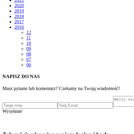
2021
2020
2019
2018
2017
2016
12
11
10
09
08
07
06
NAPISZ DO NAS
Masz pytanie lub komentarz? Czekamy na Twoją wiadomość!
Wysyłanie