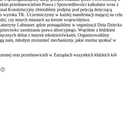
zkim przedstawicielom Prawa i Sprawiedliwości kalkulator wraz z
unał Konstytucyjny zbieraliśmy podpisy pod petycją dotyczącą
ło wyroku TK. Uczestniczymy w każdej manifestacji mającej na celu
dzi, czy innych miastach na terenie województwa.
Katarzyny Lubnauer, gdzie pomagaliśmy w organizacji Dnia Dziecka
przeciwko zaostrzaniu prawa aborcyjnego. Wspólnie z łódzkimi
esięcznych debat z innymi młodzieżówkami. Organizowaliśmy
ogą nam, młodym zrozumieć mechanizmy, jakie można spotkać w
nej oraz przedstawicieli w Zarządach wszystkich łódzkich kół
 🙂