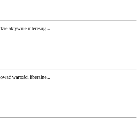
e aktywnie interesują...
wać wartości liberalne...