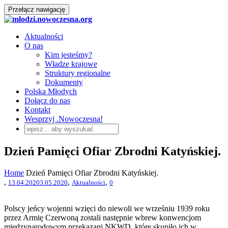
Przełącz nawigację
Aktualności
O nas
Kim jesteśmy?
Władze krajowe
Struktury regionalne
Dokumenty
Polska Młodych
Dołącz do nas
Kontakt
Wesprzyj .Nowoczesna!
Dzień Pamięci Ofiar Zbrodni Katyńskiej.
Home
Dzień Pamięci Ofiar Zbrodni Katyńskiej.
,
,
,
13.04.2020
3.05.2020
Aktualności
0
Polscy jeńcy wojenni wzięci do niewoli we wrześniu 1939 roku
przez Armię Czerwoną zostali następnie wbrew konwencjom
międzynarodowym przekazani NKWD, które skupiło ich w