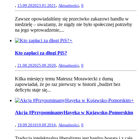
,
,
,
15.09.2020
23.01.2021
Aktualności
0
Zawsze opowiadaliśmy się przeciwko zakazowi handlu w
niedzielę – uważamy, że nigdy nie było społecznej potrzeby
na jego wprowadzenie,...
+
Kto zapłaci za długi PiS?
,
,
,
21.08.2020
25.09.2020
Aktualności
0
Kilka miesięcy temu Mateusz Morawiecki z dumą
zapowiadał, że po raz pierwszy w historii „budżet bez
deficytu staje się...
+
Akcja #PrzypominamyHayeka w Kujawsko-Pomorskim
,
,
,
19.09.2016
19.09.2016
Aktualności
0
Tradycja intelektualna liberalizmu jest bardzo bogata i z całą