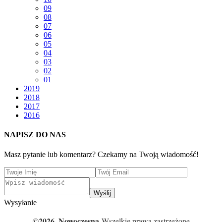
09
08
07
06
05
04
03
02
01
2019
2018
2017
2016
NAPISZ DO NAS
Masz pytanie lub komentarz? Czekamy na Twoją wiadomość!
Wyślij
Wysyłanie
©2026 .Nowoczesna
Wszelkie prawa zastrzeżone