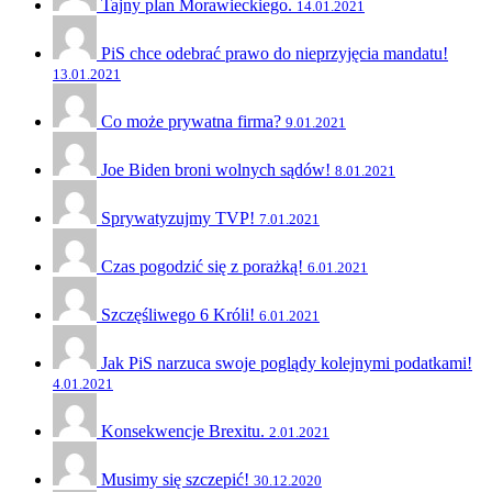
Tajny plan Morawieckiego.
14.01.2021
PiS chce odebrać prawo do nieprzyjęcia mandatu!
13.01.2021
Co może prywatna firma?
9.01.2021
Joe Biden broni wolnych sądów!
8.01.2021
Sprywatyzujmy TVP!
7.01.2021
Czas pogodzić się z porażką!
6.01.2021
Szczęśliwego 6 Króli!
6.01.2021
Jak PiS narzuca swoje poglądy kolejnymi podatkami!
4.01.2021
Konsekwencje Brexitu.
2.01.2021
Musimy się szczepić!
30.12.2020