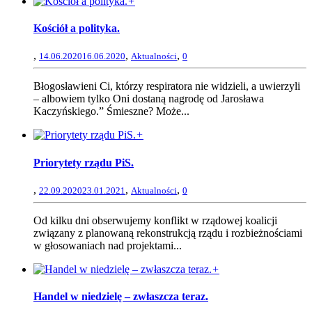
+
Kościół a polityka.
,
,
,
14.06.2020
16.06.2020
Aktualności
0
Błogosławieni Ci, którzy respiratora nie widzieli, a uwierzyli
– albowiem tylko Oni dostaną nagrodę od Jarosława
Kaczyńskiego.” Śmieszne? Może...
+
Priorytety rządu PiS.
,
,
,
22.09.2020
23.01.2021
Aktualności
0
Od kilku dni obserwujemy konflikt w rządowej koalicji
związany z planowaną rekonstrukcją rządu i rozbieżnościami
w głosowaniach nad projektami...
+
Handel w niedzielę – zwłaszcza teraz.