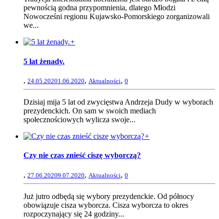
pewnością godna przypomnienia, dlatego Młodzi
Nowocześni regionu Kujawsko-Pomorskiego zorganizowali
we...
+
5 lat żenady.
,
,
,
24.05.2020
1.06.2020
Aktualności
0
Dzisiaj mija 5 lat od zwycięstwa Andrzeja Dudy w wyborach
prezydenckich. On sam w swoich mediach
społecznościowych wylicza swoje...
+
Czy nie czas znieść ciszę wyborczą?
,
,
,
27.06.2020
9.07.2020
Aktualności
0
Już jutro odbędą się wybory prezydenckie. Od północy
obowiązuje cisza wyborcza. Cisza wyborcza to okres
rozpoczynający się 24 godziny...