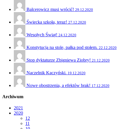
Balcerowicz musi wrócić!
29.12.2020
Świecka szkoła, teraz!
27.12.2020
Wesołych Świąt!
24.12.2020
Konstytucja na stole, pałka pod stołem.
22.12.2020
Stop dyktaturze Zbigniewa Ziobry!
21.12.2020
Naczelnik Kaczyński.
19.12.2020
Nowe obostrzenia, a efektów brak!
17.12.2020
Archiwum
2021
2020
12
11
10