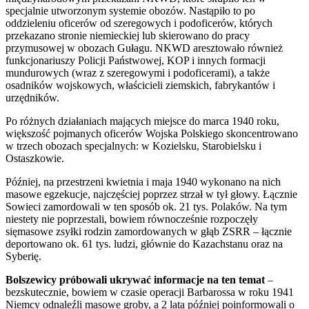
specjalnie utworzonym systemie obozów. Nastąpiło to po
oddzieleniu oficerów od szeregowych i podoficerów, których
przekazano stronie niemieckiej lub skierowano do pracy
przymusowej w obozach Gułagu. NKWD aresztowało również
funkcjonariuszy Policji Państwowej, KOP i innych formacji
mundurowych (wraz z szeregowymi i podoficerami), a także
osadników wojskowych, właścicieli ziemskich, fabrykantów i
urzędników.
Po różnych działaniach mających miejsce do marca 1940 roku,
większość pojmanych oficerów Wojska Polskiego skoncentrowano
w trzech obozach specjalnych: w Kozielsku, Starobielsku i
Ostaszkowie.
Później, na przestrzeni kwietnia i maja 1940 wykonano na nich
masowe egzekucje, najczęściej poprzez strzał w tył głowy. Łącznie
Sowieci zamordowali w ten sposób ok. 21 tys. Polaków. Na tym
niestety nie poprzestali, bowiem równocześnie rozpoczęły
sięmasowe zsyłki rodzin zamordowanych w głąb ZSRR – łącznie
deportowano ok. 61 tys. ludzi, głównie do Kazachstanu oraz na
Syberię.
Bolszewicy próbowali ukrywać informacje na ten temat
–
bezskutecznie, bowiem w czasie operacji Barbarossa w roku 1941
Niemcy odnaleźli masowe groby, a 2 lata później poinformowali o