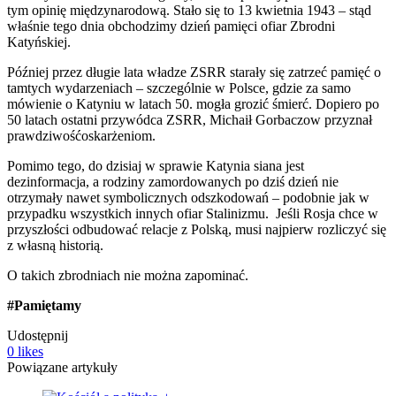
tym opinię międzynarodową. Stało się to 13 kwietnia 1943 – stąd
właśnie tego dnia obchodzimy dzień pamięci ofiar Zbrodni
Katyńskiej.
Później przez długie lata władze ZSRR starały się zatrzeć pamięć o
tamtych wydarzeniach – szczególnie w Polsce, gdzie za samo
mówienie o Katyniu w latach 50. mogła grozić śmierć. Dopiero po
50 latach ostatni przywódca ZSRR, Michaił Gorbaczow przyznał
prawdziwośćoskarżeniom.
Pomimo tego, do dzisiaj w sprawie Katynia siana jest
dezinformacja, a rodziny zamordowanych po dziś dzień nie
otrzymały nawet symbolicznych odszkodowań – podobnie jak w
przypadku wszystkich innych ofiar Stalinizmu. Jeśli Rosja chce w
przyszłości odbudować relacje z Polską, musi najpierw rozliczyć się
z własną historią.
O takich zbrodniach nie można zapominać.
#Pamiętamy
Udostępnij
0
likes
Powiązane artykuły