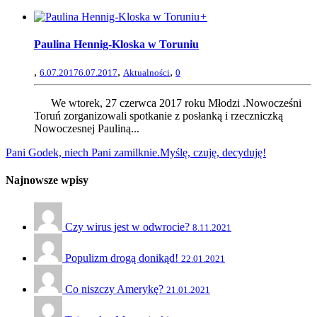
+
Paulina Hennig-Kloska w Toruniu
,
,
,
6.07.2017
6.07.2017
Aktualności
0
We wtorek, 27 czerwca 2017 roku Młodzi .Nowocześni
Toruń zorganizowali spotkanie z posłanką i rzeczniczką
Nowoczesnej Pauliną...
Pani Godek, niech Pani zamilknie.
Myślę, czuję, decyduję!
Najnowsze wpisy
Czy wirus jest w odwrocie?
8.11.2021
Populizm drogą donikąd!
22.01.2021
Co niszczy Amerykę?
21.01.2021