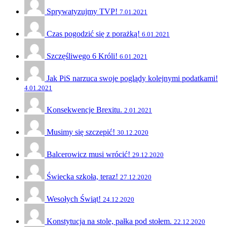
Sprywatyzujmy TVP!
7.01.2021
Czas pogodzić się z porażką!
6.01.2021
Szczęśliwego 6 Króli!
6.01.2021
Jak PiS narzuca swoje poglądy kolejnymi podatkami!
4.01.2021
Konsekwencje Brexitu.
2.01.2021
Musimy się szczepić!
30.12.2020
Balcerowicz musi wrócić!
29.12.2020
Świecka szkoła, teraz!
27.12.2020
Wesołych Świąt!
24.12.2020
Konstytucja na stole, pałka pod stołem.
22.12.2020