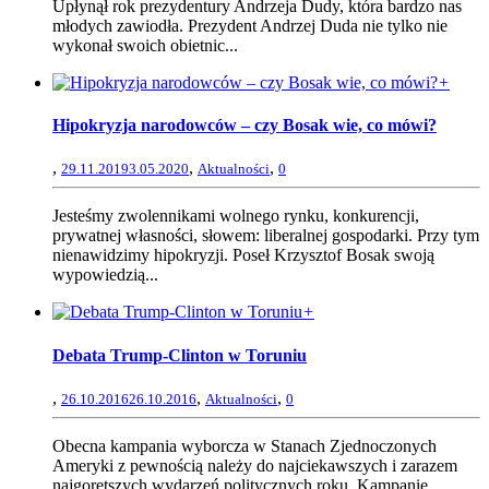
Upłynął rok prezydentury Andrzeja Dudy, która bardzo nas
młodych zawiodła. Prezydent Andrzej Duda nie tylko nie
wykonał swoich obietnic...
+
Hipokryzja narodowców – czy Bosak wie, co mówi?
,
,
,
29.11.2019
3.05.2020
Aktualności
0
Jesteśmy zwolennikami wolnego rynku, konkurencji,
prywatnej własności, słowem: liberalnej gospodarki. Przy tym
nienawidzimy hipokryzji. Poseł Krzysztof Bosak swoją
wypowiedzią...
+
Debata Trump-Clinton w Toruniu
,
,
,
26.10.2016
26.10.2016
Aktualności
0
Obecna kampania wyborcza w Stanach Zjednoczonych
Ameryki z pewnością należy do najciekawszych i zarazem
najgorętszych wydarzeń politycznych roku. Kampanie...