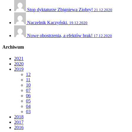
Stop dyktaturze Zbigniewa Ziobry!
21.12.2020
Naczelnik Kaczyński.
19.12.2020
Nowe obostrzenia, a efektów brak!
17.12.2020
Archiwum
2021
2020
2019
12
11
10
07
06
05
04
03
2018
2017
2016