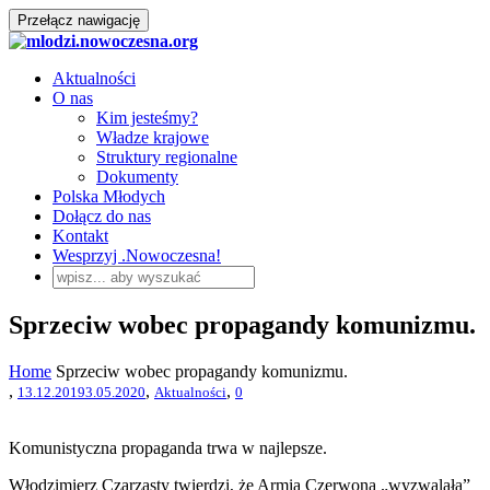
Przełącz nawigację
Aktualności
O nas
Kim jesteśmy?
Władze krajowe
Struktury regionalne
Dokumenty
Polska Młodych
Dołącz do nas
Kontakt
Wesprzyj .Nowoczesna!
Sprzeciw wobec propagandy komunizmu.
Home
Sprzeciw wobec propagandy komunizmu.
,
,
,
13.12.2019
3.05.2020
Aktualności
0
Komunistyczna propaganda trwa w najlepsze.
Włodzimierz Czarzasty twierdzi, że Armia Czerwona „wyzwalała”