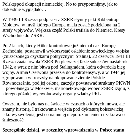
Polskęspod okupacji niemieckiej. No to przypomnijmy, jak to
dokładnie wyglądało…
W 1939 III Rzesza podpisała z ZSRR słynny pakt Ribbentrop –
Mołotow, w myśl którego Europa miała zostać podzielona na 2
strefy wpływów. Większa część Polski trafiała do Niemiec, Kresy
Wschodnie do ZSRR.
Po 2 latach, kiedy Hitler kontrolował już niemal całą Europę
Zachodnią, postanowił wykorzystać osłabienie sowieckiego wojska
(zniszczonego czystkami politycznymi Stalina). 22 czerwca 1941 III
Rzesza zaatakowała ZSRR.Po pierwszej fazie sukcesów nastał rok
1942, a wraz z nim bitwa pod Stalingradem, która odwróciła bieg
wojny. Armia Czerwona przeszła do kontrofensywy, a w 1944 jej
zgrupowania wkroczyły na okupowane ziemie Polskie.
Równocześnie, pod jej osłoną, zaczęły powstawać struktury PKWN
– powołanego w Moskwie, marionetkowego wobec ZSRR rządu, z
którego później wyewoluowały organy władzy PRL.
Owszem, nie było nas na świecie w czasach o których mowa, ale
znamy historię. I traktowanie wejścia pod dyktaturę bolszewicką
jako wyzwolenia, jest co najmniej nieporozumieniem i zakrawa o
śmieszność
Szczególnie dzisiaj, w rocznicę wprowadzenia w Polsce stanu