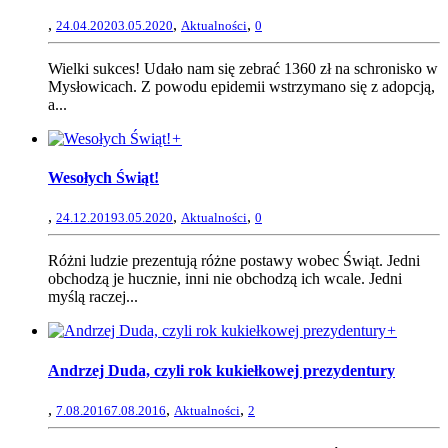
,
,
,
24.04.2020
3.05.2020
Aktualności
0
Wielki sukces! Udało nam się zebrać 1360 zł na schronisko w
Mysłowicach. Z powodu epidemii wstrzymano się z adopcją,
a...
+
Wesołych Świąt!
,
,
,
24.12.2019
3.05.2020
Aktualności
0
Różni ludzie prezentują różne postawy wobec Świąt. Jedni
obchodzą je hucznie, inni nie obchodzą ich wcale. Jedni
myślą raczej...
+
Andrzej Duda, czyli rok kukiełkowej prezydentury
,
,
,
7.08.2016
7.08.2016
Aktualności
2