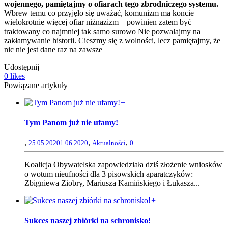
wojennego, pamiętajmy o ofiarach tego zbrodniczego systemu.
Wbrew temu co przyjęło się uważać, komunizm ma koncie
wielokrotnie więcej ofiar niżnazizm – powinien zatem być
traktowany co najmniej tak samo surowo Nie pozwalajmy na
zakłamywanie historii. Cieszmy się z wolności, lecz pamiętajmy, że
nic nie jest dane raz na zawsze
Udostępnij
0
likes
Powiązane artykuły
+
Tym Panom już nie ufamy!
,
,
,
25.05.2020
1.06.2020
Aktualności
0
Koalicja Obywatelska zapowiedziała dziś złożenie wniosków
o wotum nieufności dla 3 pisowskich aparatczyków:
Zbigniewa Ziobry, Mariusza Kamińskiego i Łukasza...
+
Sukces naszej zbiórki na schronisko!