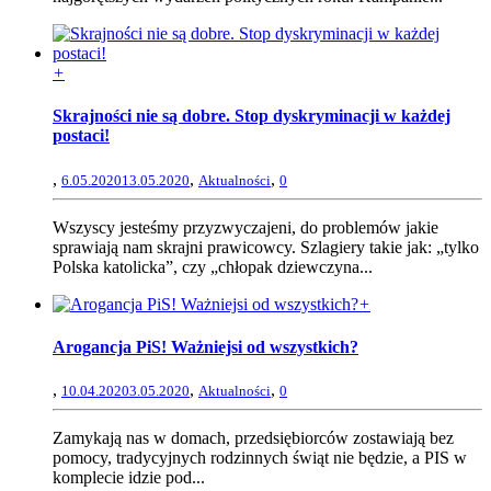
+
Skrajności nie są dobre. Stop dyskryminacji w każdej
postaci!
,
,
,
6.05.2020
13.05.2020
Aktualności
0
Wszyscy jesteśmy przyzwyczajeni, do problemów jakie
sprawiają nam skrajni prawicowcy. Szlagiery takie jak: „tylko
Polska katolicka”, czy „chłopak dziewczyna...
+
Arogancja PiS! Ważniejsi od wszystkich?
,
,
,
10.04.2020
3.05.2020
Aktualności
0
Zamykają nas w domach, przedsiębiorców zostawiają bez
pomocy, tradycyjnych rodzinnych świąt nie będzie, a PIS w
komplecie idzie pod...