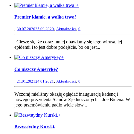
+
Premier kłamie, a walka trwa!
,
,
,
30.07.2020
25.09.2020
Aktualności
0
„Cieszę się, że coraz mniej obawiamy się tego wirusa, tej
epidemii i to jest dobre podejście, bo on jest...
+
Co niszczy Amerykę?
,
,
,
21.01.2021
24.01.2021
Aktualności
0
Wczoraj mieliśmy okazję oglądać inaugurację kadencji
nowego prezydenta Stanów Zjednoczonych – Joe Bidena. W
jego przemówieniu padło wiele słów...
+
Bezwstydny Kurski.