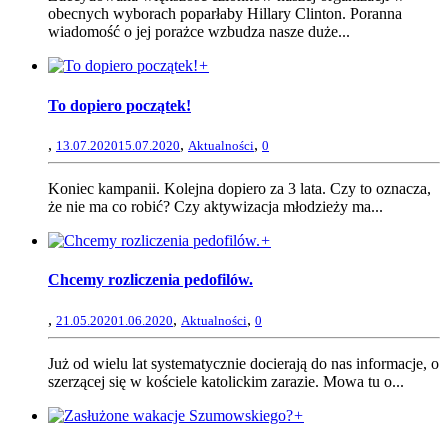
obecnych wyborach poparłaby Hillary Clinton. Poranna
wiadomość o jej porażce wzbudza nasze duże...
+
To dopiero początek!
,
,
,
13.07.2020
15.07.2020
Aktualności
0
Koniec kampanii. Kolejna dopiero za 3 lata. Czy to oznacza,
że nie ma co robić? Czy aktywizacja młodzieży ma...
+
Chcemy rozliczenia pedofilów.
,
,
,
21.05.2020
1.06.2020
Aktualności
0
Już od wielu lat systematycznie docierają do nas informacje, o
szerzącej się w kościele katolickim zarazie. Mowa tu o...
+