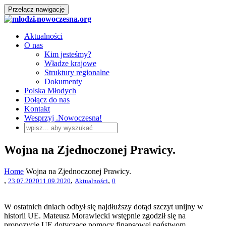
Przełącz nawigację
Aktualności
O nas
Kim jesteśmy?
Władze krajowe
Struktury regionalne
Dokumenty
Polska Młodych
Dołącz do nas
Kontakt
Wesprzyj .Nowoczesna!
Wojna na Zjednoczonej Prawicy.
Home
Wojna na Zjednoczonej Prawicy.
,
,
,
23.07.2020
11.09.2020
Aktualności
0
W ostatnich dniach odbył się najdłuższy dotąd szczyt unijny w
historii UE. Mateusz Morawiecki wstępnie zgodził się na
propozycje UE dotyczące pomocy finansowej państwom