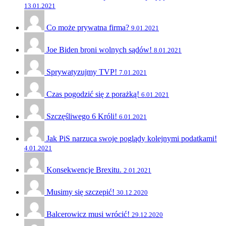
13.01.2021
Co może prywatna firma?
9.01.2021
Joe Biden broni wolnych sądów!
8.01.2021
Sprywatyzujmy TVP!
7.01.2021
Czas pogodzić się z porażką!
6.01.2021
Szczęśliwego 6 Króli!
6.01.2021
Jak PiS narzuca swoje poglądy kolejnymi podatkami!
4.01.2021
Konsekwencje Brexitu.
2.01.2021
Musimy się szczepić!
30.12.2020
Balcerowicz musi wrócić!
29.12.2020