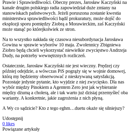
Prawie i Sprawiedliwości. Obecny prezes, Jarosław Kaczyński na
kanale drugim polskiego radia zapowiedział duże zmiany na
stanowiskach państwowych. Jeżeli poruszona zostanie kwestia
ministerstwa sprawiedliwości bądź prokuratury, może dojść do
eksplozji sporu pomiędzy Ziobrą a Morawieckim, zaś Kaczyński
może stanąć po którejkolwiek ze stron.
Na to wszystko nakłada się czasowa niesubordynacja Jarosława
Gowina w sprawie wyborów 10 maja. Zwolennicy Zbigniewa
Ziobro będą chcieli wykorzystać niewielkie zwycięstwo Andrzeja
Dudy, na potrzeby wewnętrznych rozliczeń.
Ostatecznie, Jarosław Kaczyński nie jest wieczny. Prędzej czy
później odejdzie, a wówczas PiS pogrąży się w wojnie domowej,
którą my będziemy obserwować z nieskrywaną satysfakcją.
Pozostaje jedynie pytanie, kto wyjdzie z niej zwycięsko. Dla nas
wybór między Pinokiem a Agentem Zero jest jak wybieranie
między dżumą a cholerą, ale i tak warto już dzisiaj przemyśleć oba
warianty. A konkretnie, jakie zagrożenia z nich płyną.
A Wy co sądzicie? Kto z tego eghm…duetu okaże się silniejszy?
Udostępnij
0
likes
Powiązane artykuły