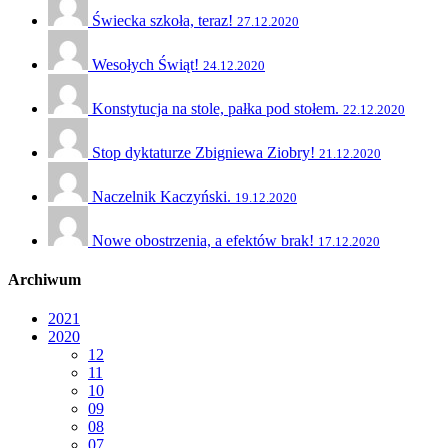
Świecka szkoła, teraz!
27.12.2020
Wesołych Świąt!
24.12.2020
Konstytucja na stole, pałka pod stołem.
22.12.2020
Stop dyktaturze Zbigniewa Ziobry!
21.12.2020
Naczelnik Kaczyński.
19.12.2020
Nowe obostrzenia, a efektów brak!
17.12.2020
Archiwum
2021
2020
12
11
10
09
08
07