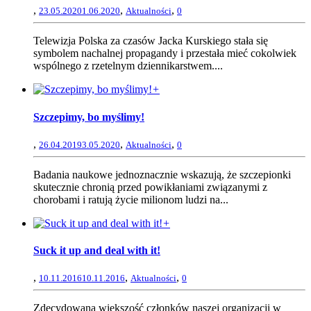
,
,
,
23.05.2020
1.06.2020
Aktualności
0
Telewizja Polska za czasów Jacka Kurskiego stała się
symbolem nachalnej propagandy i przestała mieć cokolwiek
wspólnego z rzetelnym dziennikarstwem....
+
Szczepimy, bo myślimy!
,
,
,
26.04.2019
3.05.2020
Aktualności
0
Badania naukowe jednoznacznie wskazują, że szczepionki
skutecznie chronią przed powikłaniami związanymi z
chorobami i ratują życie milionom ludzi na...
+
Suck it up and deal with it!
,
,
,
10.11.2016
10.11.2016
Aktualności
0
Zdecydowana większość członków naszej organizacji w