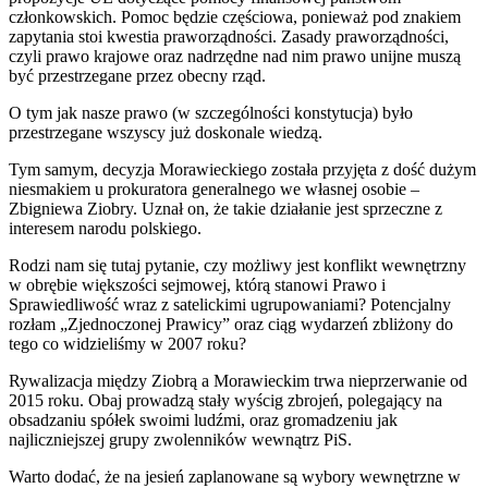
członkowskich. Pomoc będzie częściowa, ponieważ pod znakiem
zapytania stoi kwestia praworządności. Zasady praworządności,
czyli prawo krajowe oraz nadrzędne nad nim prawo unijne muszą
być przestrzegane przez obecny rząd.
O tym jak nasze prawo (w szczególności konstytucja) było
przestrzegane wszyscy już doskonale wiedzą.
Tym samym, decyzja Morawieckiego została przyjęta z dość dużym
niesmakiem u prokuratora generalnego we własnej osobie –
Zbigniewa Ziobry. Uznał on, że takie działanie jest sprzeczne z
interesem narodu polskiego.
Rodzi nam się tutaj pytanie, czy możliwy jest konflikt wewnętrzny
w obrębie większości sejmowej, którą stanowi Prawo i
Sprawiedliwość wraz z satelickimi ugrupowaniami? Potencjalny
rozłam „Zjednoczonej Prawicy” oraz ciąg wydarzeń zbliżony do
tego co widzieliśmy w 2007 roku?
Rywalizacja między Ziobrą a Morawieckim trwa nieprzerwanie od
2015 roku. Obaj prowadzą stały wyścig zbrojeń, polegający na
obsadzaniu spółek swoimi ludźmi, oraz gromadzeniu jak
najliczniejszej grupy zwolenników wewnątrz PiS.
Warto dodać, że na jesień zaplanowane są wybory wewnętrzne w