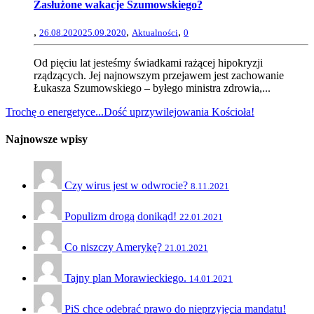
Zasłużone wakacje Szumowskiego?
,
,
,
26.08.2020
25.09.2020
Aktualności
0
Od pięciu lat jesteśmy świadkami rażącej hipokryzji
rządzących. Jej najnowszym przejawem jest zachowanie
Łukasza Szumowskiego – byłego ministra zdrowia,...
Trochę o energetyce...
Dość uprzywilejowania Kościoła!
Najnowsze wpisy
Czy wirus jest w odwrocie?
8.11.2021
Populizm drogą donikąd!
22.01.2021
Co niszczy Amerykę?
21.01.2021
Tajny plan Morawieckiego.
14.01.2021
PiS chce odebrać prawo do nieprzyjęcia mandatu!