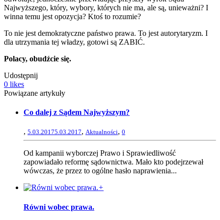
Najwyższego, który, wybory, których nie ma, ale są, unieważni? I
winna temu jest opozycja? Ktoś to rozumie?
To nie jest demokratyczne państwo prawa. To jest autorytaryzm. I
dla utrzymania tej władzy, gotowi są ZABIĆ.
Polacy, obudźcie się.
Udostępnij
0
likes
Powiązane artykuły
Co dalej z Sądem Najwyższym?
,
,
,
5.03.2017
5.03.2017
Aktualności
0
Od kampanii wyborczej Prawo i Sprawiedliwość
zapowiadało reformę sądownictwa. Mało kto podejrzewał
wówczas, że przez to ogólne hasło naprawienia...
+
Równi wobec prawa.