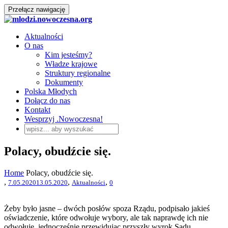
Przełącz nawigację
Aktualności
O nas
Kim jesteśmy?
Władze krajowe
Struktury regionalne
Dokumenty
Polska Młodych
Dołącz do nas
Kontakt
Wesprzyj .Nowoczesna!
Polacy, obudźcie się.
Home
Polacy, obudźcie się.
,
,
,
7.05.2020
13.05.2020
Aktualności
0
Żeby było jasne – dwóch posłów spoza Rządu, podpisało jakieś
oświadczenie, które odwołuje wybory, ale tak naprawdę ich nie
odwołuje, jednocześnie przewidując przyszły wyrok Sądu