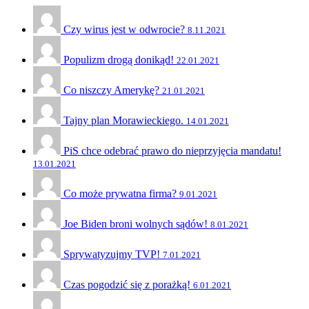
Czy wirus jest w odwrocie?
8.11.2021
Populizm drogą donikąd!
22.01.2021
Co niszczy Amerykę?
21.01.2021
Tajny plan Morawieckiego.
14.01.2021
PiS chce odebrać prawo do nieprzyjęcia mandatu!
13.01.2021
Co może prywatna firma?
9.01.2021
Joe Biden broni wolnych sądów!
8.01.2021
Sprywatyzujmy TVP!
7.01.2021
Czas pogodzić się z porażką!
6.01.2021