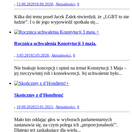
,
,
,
15.06.2020
16.06.2020
Aktualności
0
Kilka dni temu poseł Jacek Żalek stwierdził, że „LGBT to nie
ludzie”. I o ile jego wypowiedź spotkała się...
+
Rocznica uchwalenia Konstytucji 3 maja.
,
,
,
3.05.2019
2.05.2020
Aktualności
0
Nie brakuje koncepcji i opinii na temat Konstytucji 3 Maja –
jej rzeczywistej roli i konsekwencji. Jej uchwalenie było...
+
Skończmy z d’Hondtem!
,
,
,
10.09.2020
23.01.2021
Aktualności
0
Mało kto oddając głos w wyborach parlamentarnych
zastanawia się, na czym polega ich „proporcjonalność”.
Dlatego też zaskakujące dla wielu...