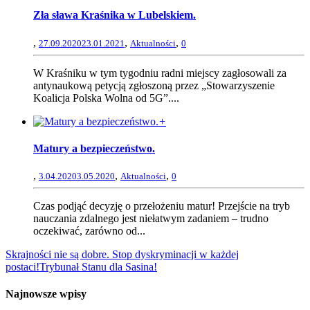
Zła sława Kraśnika w Lubelskiem.
,
,
,
27.09.2020
23.01.2021
Aktualności
0
W Kraśniku w tym tygodniu radni miejscy zagłosowali za
antynaukową petycją zgłoszoną przez „Stowarzyszenie
Koalicja Polska Wolna od 5G”....
+
Matury a bezpieczeństwo.
,
,
,
3.04.2020
3.05.2020
Aktualności
0
Czas podjąć decyzję o przełożeniu matur! Przejście na tryb
nauczania zdalnego jest niełatwym zadaniem – trudno
oczekiwać, zarówno od...
Skrajności nie są dobre. Stop dyskryminacji w każdej
postaci!
Trybunał Stanu dla Sasina!
Najnowsze wpisy