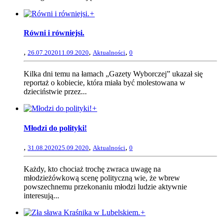
+
Równi i równiejsi.
,
,
,
26.07.2020
11.09.2020
Aktualności
0
Kilka dni temu na łamach „Gazety Wyborczej” ukazał się
reportaż o kobiecie, która miała być molestowana w
dzieciństwie przez...
+
Młodzi do polityki!
,
,
,
31.08.2020
25.09.2020
Aktualności
0
Każdy, kto chociaż trochę zwraca uwagę na
młodzieżówkową scenę polityczną wie, że wbrew
powszechnemu przekonaniu młodzi ludzie aktywnie
interesują...
+