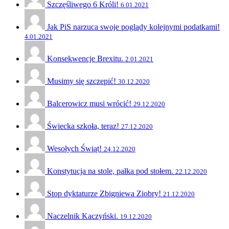
Szczęśliwego 6 Króli!
6.01.2021
Jak PiS narzuca swoje poglądy kolejnymi podatkami!
4.01.2021
Konsekwencje Brexitu.
2.01.2021
Musimy się szczepić!
30.12.2020
Balcerowicz musi wrócić!
29.12.2020
Świecka szkoła, teraz!
27.12.2020
Wesołych Świąt!
24.12.2020
Konstytucja na stole, pałka pod stołem.
22.12.2020
Stop dyktaturze Zbigniewa Ziobry!
21.12.2020
Naczelnik Kaczyński.
19.12.2020