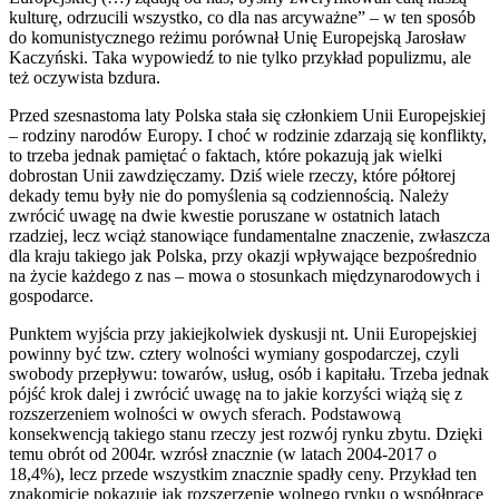
kulturę, odrzucili wszystko, co dla nas arcyważne” – w ten sposób
do komunistycznego reżimu porównał Unię Europejską Jarosław
Kaczyński. Taka wypowiedź to nie tylko przykład populizmu, ale
też oczywista bzdura.
Przed szesnastoma laty Polska stała się członkiem Unii Europejskiej
– rodziny narodów Europy. I choć w rodzinie zdarzają się konflikty,
to trzeba jednak pamiętać o faktach, które pokazują jak wielki
dobrostan Unii zawdzięczamy. Dziś wiele rzeczy, które półtorej
dekady temu były nie do pomyślenia są codziennością. Należy
zwrócić uwagę na dwie kwestie poruszane w ostatnich latach
rzadziej, lecz wciąż stanowiące fundamentalne znaczenie, zwłaszcza
dla kraju takiego jak Polska, przy okazji wpływające bezpośrednio
na życie każdego z nas – mowa o stosunkach międzynarodowych i
gospodarce.
Punktem wyjścia przy jakiejkolwiek dyskusji nt. Unii Europejskiej
powinny być tzw. cztery wolności wymiany gospodarczej, czyli
swobody przepływu: towarów, usług, osób i kapitału. Trzeba jednak
pójść krok dalej i zwrócić uwagę na to jakie korzyści wiążą się z
rozszerzeniem wolności w owych sferach. Podstawową
konsekwencją takiego stanu rzeczy jest rozwój rynku zbytu. Dzięki
temu obrót od 2004r. wzrósł znacznie (w latach 2004-2017 o
18,4%), lecz przede wszystkim znacznie spadły ceny. Przykład ten
znakomicie pokazuje jak rozszerzenie wolnego rynku o współpracę