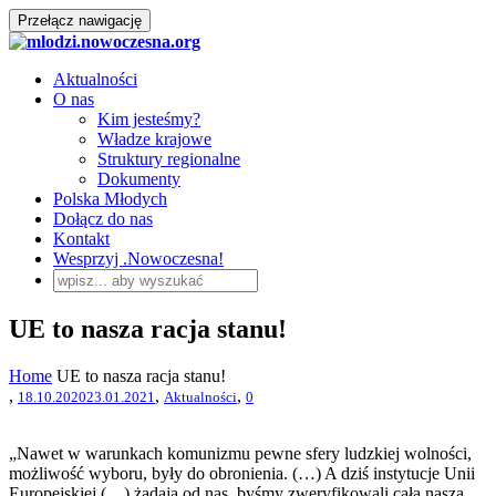
Przełącz nawigację
Aktualności
O nas
Kim jesteśmy?
Władze krajowe
Struktury regionalne
Dokumenty
Polska Młodych
Dołącz do nas
Kontakt
Wesprzyj .Nowoczesna!
UE to nasza racja stanu!
Home
UE to nasza racja stanu!
,
,
,
18.10.2020
23.01.2021
Aktualności
0
„Nawet w warunkach komunizmu pewne sfery ludzkiej wolności,
możliwość wyboru, były do obronienia. (…) A dziś instytucje Unii
Europejskiej (…) żądają od nas, byśmy zweryfikowali całą naszą