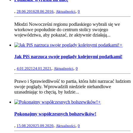
,
,
,
28.06.2016
28.06.2016
Aktualności
0
Młodzi Nowocześni regionu podlaskiego wybrali się we
wtorkowe popołudnie do centrum stolicy swojego
województwa, aby pokazać, że aktywnie działają...
+
Jak PiS narzuca swoje poglądy kolejnymi podatkami!
,
,
,
4.01.2021
24.01.2021
Aktualności
0
Prawo i Sprawiedliwość to partia, która lubi narzucać ludziom
swoje poglądy. Wprowadzili niedziele niehandlowe
uzasadniając to chęcią, by ludzie...
+
Pokonajmy współczesnych bolszewików!
,
,
,
15.08.2020
25.09.2020
Aktualności
0