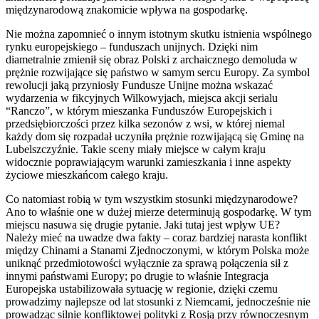
międzynarodową znakomicie wpływa na gospodarkę.
Nie można zapomnieć o innym istotnym skutku istnienia wspólnego
rynku europejskiego – funduszach unijnych. Dzięki nim
diametralnie zmienił się obraz Polski z archaicznego demoluda w
prężnie rozwijające się państwo w samym sercu Europy. Za symbol
rewolucji jaką przyniosły Fundusze Unijne można wskazać
wydarzenia w fikcyjnych Wilkowyjach, miejsca akcji serialu
“Ranczo”, w którym mieszanka Funduszów Europejskich i
przedsiębiorczości przez kilka sezonów z wsi, w której niemal
każdy dom się rozpadał uczyniła prężnie rozwijającą się Gminę na
Lubelszczyźnie. Takie sceny miały miejsce w całym kraju
widocznie poprawiającym warunki zamieszkania i inne aspekty
życiowe mieszkańcom całego kraju.
Co natomiast robią w tym wszystkim stosunki międzynarodowe?
Ano to właśnie one w dużej mierze determinują gospodarkę. W tym
miejscu nasuwa się drugie pytanie. Jaki tutaj jest wpływ UE?
Należy mieć na uwadze dwa fakty – coraz bardziej narasta konflikt
między Chinami a Stanami Zjednoczonymi, w którym Polska może
uniknąć przedmiotowości wyłącznie za sprawą połączenia sił z
innymi państwami Europy; po drugie to właśnie Integracja
Europejska ustabilizowała sytuację w regionie, dzięki czemu
prowadzimy najlepsze od lat stosunki z Niemcami, jednocześnie nie
prowadząc silnie konfliktowej polityki z Rosją przy równoczesnym