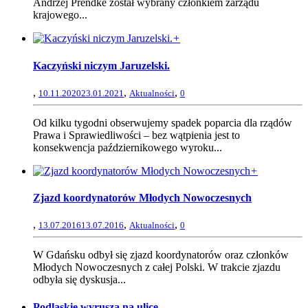
Andrzej Prendke został wybrany członkiem zarządu
krajowego...
+
Kaczyński niczym Jaruzelski.
,
,
,
10.11.2020
23.01.2021
Aktualności
0
Od kilku tygodni obserwujemy spadek poparcia dla rządów
Prawa i Sprawiedliwości – bez wątpienia jest to
konsekwencja październikowego wyroku...
+
Zjazd koordynatorów Młodych Nowoczesnych
,
,
,
13.07.2016
13.07.2016
Aktualności
0
W Gdańsku odbył się zjazd koordynatorów oraz członków
Młodych Nowoczesnych z całej Polski. W trakcie zjazdu
odbyła się dyskusja...
Podlaskie wyrusza na ulicę