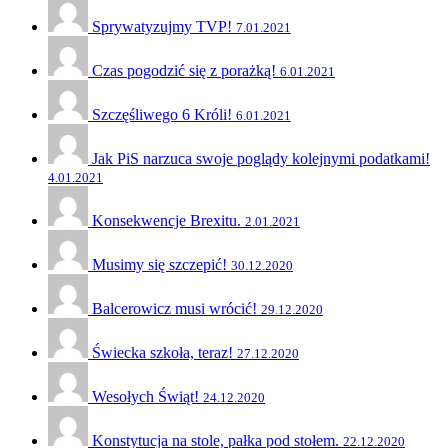
Sprywatyzujmy TVP!
7.01.2021
Czas pogodzić się z porażką!
6.01.2021
Szczęśliwego 6 Króli!
6.01.2021
Jak PiS narzuca swoje poglądy kolejnymi podatkami!
4.01.2021
Konsekwencje Brexitu.
2.01.2021
Musimy się szczepić!
30.12.2020
Balcerowicz musi wrócić!
29.12.2020
Świecka szkoła, teraz!
27.12.2020
Wesołych Świąt!
24.12.2020
Konstytucja na stole, pałka pod stołem.
22.12.2020