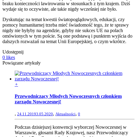
braku konieczności lawirowania w stosunkach z tym krajem. Dziś
wydaje się to oczywiste, ale takie nigdy wcześniej nie było.
Dyskutując na temat kwestii światopoglądowych, edukacji, czy
pomocy humanitarnej trzeba mieć świadomość tego, że te sprawy
nigdy nie byłyby na agendzie, gdyby nie sukces UE na polach
omówionych w tym poście. Są one podstawą i punktem wyjścia do
dalszych rozważań na temat Unii Europejskiej, o czym wkrótce.
Udostępnij
0
likes
Powiązane artykuły
+
Przewodniczący Młodych Nowoczesnych członkiem
zarządu Nowoczesnej!
,
,
,
24.11.2019
3.05.2020
Aktualności
0
Podczas dzisiejszej konwencji wyborczej Nowoczesnej w
Warszawie, głosami Rady Krajowej, nasz Przewodniczący