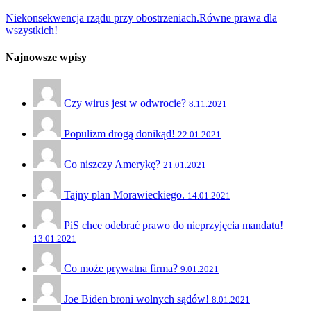
Niekonsekwencja rządu przy obostrzeniach.
Równe prawa dla
wszystkich!
Najnowsze wpisy
Czy wirus jest w odwrocie?
8.11.2021
Populizm drogą donikąd!
22.01.2021
Co niszczy Amerykę?
21.01.2021
Tajny plan Morawieckiego.
14.01.2021
PiS chce odebrać prawo do nieprzyjęcia mandatu!
13.01.2021
Co może prywatna firma?
9.01.2021
Joe Biden broni wolnych sądów!
8.01.2021