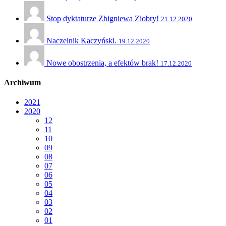
Stop dyktaturze Zbigniewa Ziobry!
21.12.2020
Naczelnik Kaczyński.
19.12.2020
Nowe obostrzenia, a efektów brak!
17.12.2020
Archiwum
2021
2020
12
11
10
09
08
07
06
05
04
03
02
01