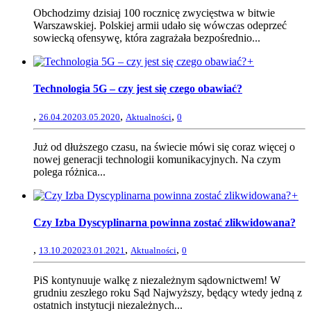
Obchodzimy dzisiaj 100 rocznicę zwycięstwa w bitwie
Warszawskiej. Polskiej armii udało się wówczas odeprzeć
sowiecką ofensywę, która zagrażała bezpośrednio...
+
Technologia 5G – czy jest się czego obawiać?
,
,
,
26.04.2020
3.05.2020
Aktualności
0
Już od dłuższego czasu, na świecie mówi się coraz więcej o
nowej generacji technologii komunikacyjnych. Na czym
polega różnica...
+
Czy Izba Dyscyplinarna powinna zostać zlikwidowana?
,
,
,
13.10.2020
23.01.2021
Aktualności
0
PiS kontynuuje walkę z niezależnym sądownictwem! W
grudniu zeszłego roku Sąd Najwyższy, będący wtedy jedną z
ostatnich instytucji niezależnych...