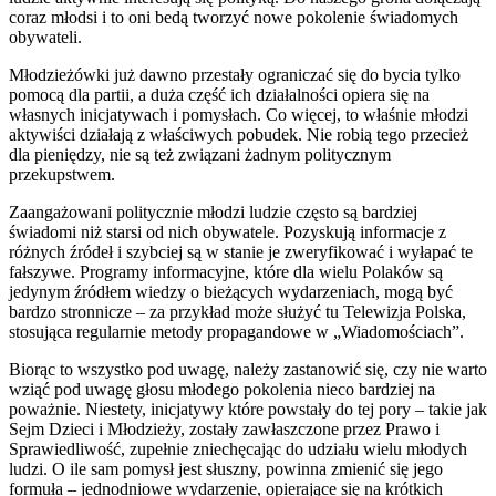
coraz młodsi i to oni bedą tworzyć nowe pokolenie świadomych
obywateli.
Młodzieżówki już dawno przestały ograniczać się do bycia tylko
pomocą dla partii, a duża część ich działalności opiera się na
własnych inicjatywach i pomysłach. Co więcej, to właśnie młodzi
aktywiści działają z właściwych pobudek. Nie robią tego przecież
dla pieniędzy, nie są też związani żadnym politycznym
przekupstwem.
Zaangażowani politycznie młodzi ludzie często są bardziej
świadomi niż starsi od nich obywatele. Pozyskują informacje z
różnych źródeł i szybciej są w stanie je zweryfikować i wyłapać te
fałszywe. Programy informacyjne, które dla wielu Polaków są
jedynym źródłem wiedzy o bieżących wydarzeniach, mogą być
bardzo stronnicze – za przykład może służyć tu Telewizja Polska,
stosująca regularnie metody propagandowe w „Wiadomościach”.
Biorąc to wszystko pod uwagę, należy zastanowić się, czy nie warto
wziąć pod uwagę głosu młodego pokolenia nieco bardziej na
poważnie. Niestety, inicjatywy które powstały do tej pory – takie jak
Sejm Dzieci i Młodzieży, zostały zawłaszczone przez Prawo i
Sprawiedliwość, zupełnie zniechęcając do udziału wielu młodych
ludzi. O ile sam pomysł jest słuszny, powinna zmienić się jego
formuła – jednodniowe wydarzenie, opierające się na krótkich