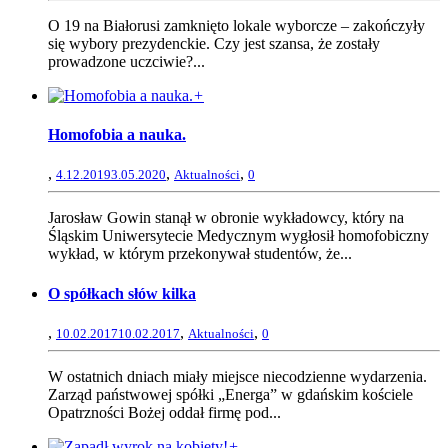
O 19 na Białorusi zamknięto lokale wyborcze – zakończyły
się wybory prezydenckie. Czy jest szansa, że zostały
prowadzone uczciwie?...
+
Homofobia a nauka.
,
,
,
4.12.2019
3.05.2020
Aktualności
0
Jarosław Gowin stanął w obronie wykładowcy, który na
Śląskim Uniwersytecie Medycznym wygłosił homofobiczny
wykład, w którym przekonywał studentów, że...
O spółkach słów kilka
,
,
,
10.02.2017
10.02.2017
Aktualności
0
W ostatnich dniach miały miejsce niecodzienne wydarzenia.
Zarząd państwowej spółki „Energa” w gdańskim kościele
Opatrzności Bożej oddał firmę pod...
+