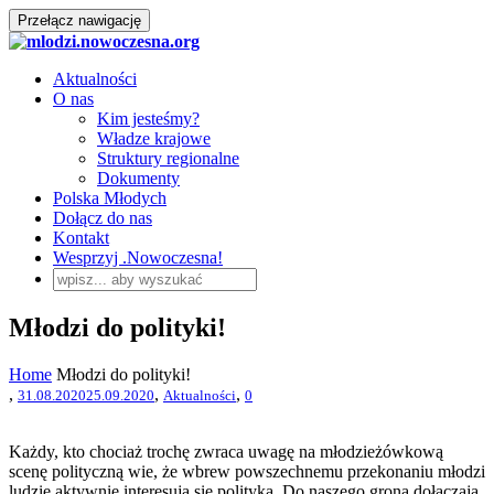
Przełącz nawigację
Aktualności
O nas
Kim jesteśmy?
Władze krajowe
Struktury regionalne
Dokumenty
Polska Młodych
Dołącz do nas
Kontakt
Wesprzyj .Nowoczesna!
Młodzi do polityki!
Home
Młodzi do polityki!
,
,
,
31.08.2020
25.09.2020
Aktualności
0
Każdy, kto chociaż trochę zwraca uwagę na młodzieżówkową
scenę polityczną wie, że wbrew powszechnemu przekonaniu młodzi
ludzie aktywnie interesują się polityką. Do naszego grona dołączają