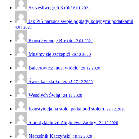
Szczęśliwego 6 Króli!
6.01.2021
Jak PiS narzuca swoje poglądy kolejnymi podatkami!
4.01.2021
Konsekwencje Brexitu.
2.01.2021
Musimy się szczepić!
30.12.2020
Balcerowicz musi wrócić!
29.12.2020
Świecka szkoła, teraz!
27.12.2020
Wesołych Świąt!
24.12.2020
Konstytucja na stole, pałka pod stołem.
22.12.2020
Stop dyktaturze Zbigniewa Ziobry!
21.12.2020
Naczelnik Kaczyński.
19.12.2020