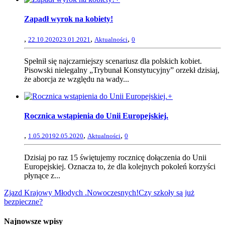
Zapadł wyrok na kobiety!
,
,
,
22.10.2020
23.01.2021
Aktualności
0
Spełnił się najczarniejszy scenariusz dla polskich kobiet.
Pisowski nielegalny „Trybunał Konstytucyjny” orzekł dzisiaj,
że aborcja ze względu na wady...
+
Rocznica wstąpienia do Unii Europejskiej.
,
,
,
1.05.2019
2.05.2020
Aktualności
0
Dzisiaj po raz 15 świętujemy rocznicę dołączenia do Unii
Europejskiej. Oznacza to, że dla kolejnych pokoleń korzyści
płynące z...
Zjazd Krajowy Młodych .Nowoczesnych!
Czy szkoły są już
bezpieczne?
Najnowsze wpisy