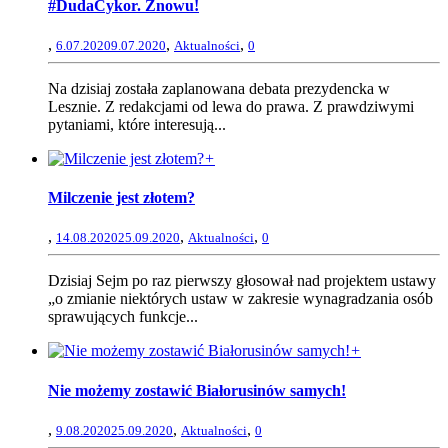
#DudaCykor. Znowu!
,
,
,
6.07.2020
9.07.2020
Aktualności
0
Na dzisiaj została zaplanowana debata prezydencka w
Lesznie. Z redakcjami od lewa do prawa. Z prawdziwymi
pytaniami, które interesują...
+
Milczenie jest złotem?
,
,
,
14.08.2020
25.09.2020
Aktualności
0
Dzisiaj Sejm po raz pierwszy głosował nad projektem ustawy
„o zmianie niektórych ustaw w zakresie wynagradzania osób
sprawujących funkcje...
+
Nie możemy zostawić Białorusinów samych!
,
,
,
9.08.2020
25.09.2020
Aktualności
0