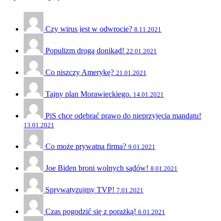
Czy wirus jest w odwrocie?
8.11.2021
Populizm drogą donikąd!
22.01.2021
Co niszczy Amerykę?
21.01.2021
Tajny plan Morawieckiego.
14.01.2021
PiS chce odebrać prawo do nieprzyjęcia mandatu!
13.01.2021
Co może prywatna firma?
9.01.2021
Joe Biden broni wolnych sądów!
8.01.2021
Sprywatyzujmy TVP!
7.01.2021
Czas pogodzić się z porażką!
6.01.2021