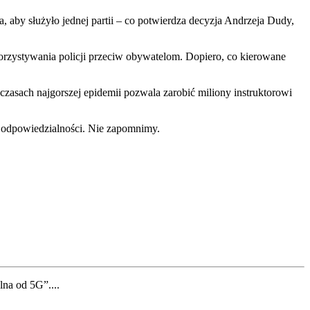
aby służyło jednej partii – co pot
wierdza decyzja Andrzeja Dudy,
ystywania policji przeciw obywatelom. Dopiero, co kierowane
zasach najgorszej epidemii pozwala zarobić miliony instruktorowi
o odpowiedzialności. Nie zapomnimy.
na od 5G”....