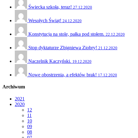
Świecka szkoła, teraz!
27.12.2020
Wesołych Świąt!
24.12.2020
Konstytucja na stole, pałka pod stołem.
22.12.2020
Stop dyktaturze Zbigniewa Ziobry!
21.12.2020
Naczelnik Kaczyński.
19.12.2020
Nowe obostrzenia, a efektów brak!
17.12.2020
Archiwum
2021
2020
12
11
10
09
08
07