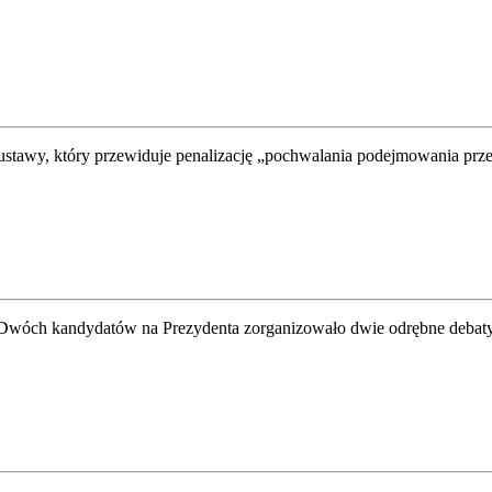
kt ustawy, który przewiduje penalizację „pochwalania podejmowania pr
 Dwóch kandydatów na Prezydenta zorganizowało dwie odrębne debaty, 