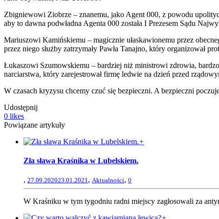
Zbigniewowi Ziobrze – znanemu, jako Agent 000, z powodu upolityczn
aby to dawna podwładna Agenta 000 została I Prezesem Sądu Najwy
Mariuszowi Kamińskiemu – magicznie ułaskawionemu przez obecneg
przez niego służby zatrzymały Pawła Tanajno, który organizował pro
Łukaszowi Szumowskiemu – bardziej niż ministrowi zdrowia, bardzo d
narciarstwa, który zarejestrował firmę ledwie na dzień przed rządowy
W czasach kryzysu chcemy czuć się bezpieczni. A bezpieczni poczuje
Udostępnij
0
likes
Powiązane artykuły
+
Zła sława Kraśnika w Lubelskiem.
,
,
,
27.09.2020
23.01.2021
Aktualności
0
W Kraśniku w tym tygodniu radni miejscy zagłosowali za anty
+