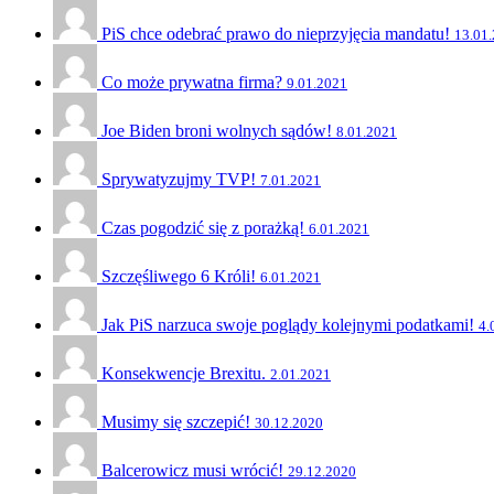
PiS chce odebrać prawo do nieprzyjęcia mandatu!
13.01
Co może prywatna firma?
9.01.2021
Joe Biden broni wolnych sądów!
8.01.2021
Sprywatyzujmy TVP!
7.01.2021
Czas pogodzić się z porażką!
6.01.2021
Szczęśliwego 6 Króli!
6.01.2021
Jak PiS narzuca swoje poglądy kolejnymi podatkami!
4.
Konsekwencje Brexitu.
2.01.2021
Musimy się szczepić!
30.12.2020
Balcerowicz musi wrócić!
29.12.2020