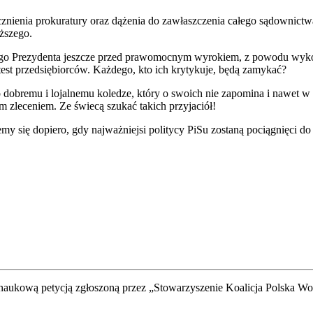
ienia prokuratury oraz dążenia do zawłaszczenia całego sądownictwa, 
ższego.
o Prezydenta jeszcze przed prawomocnym wyrokiem, z powodu wykorz
test przedsiębiorców. Każdego, kto ich krytykuje, będą zamykać?
obremu i lojalnemu koledze, który o swoich nie zapomina i nawet w c
m zleceniem. Ze świecą szukać takich przyjaciół!
my się dopiero, gdy najważniejsi politycy PiSu zostaną pociągnięci d
naukową petycją zgłoszoną przez „Stowarzyszenie Koalicja Polska Wol