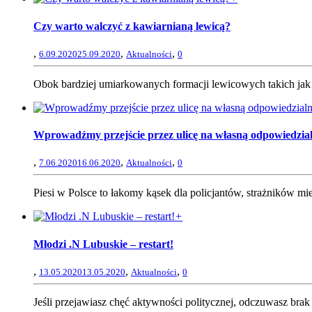
Czy warto walczyć z kawiarnianą lewicą?
,
,
,
6.09.2020
25.09.2020
Aktualności
0
Obok bardziej umiarkowanych formacji lewicowych takich jak S
Wprowadźmy przejście przez ulicę na własną odpowiedzial
,
,
,
7.06.2020
16.06.2020
Aktualności
0
Piesi w Polsce to łakomy kąsek dla policjantów, strażników miej
+
Młodzi .N Lubuskie – restart!
,
,
,
13.05.2020
13.05.2020
Aktualności
0
Jeśli przejawiasz chęć aktywności politycznej, odczuwasz brak 