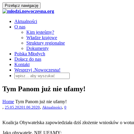
Przełącz nawigację
Aktualności
O nas
Kim jesteśmy?
Władze krajowe
Struktury regionalne
Dokumenty
Polska Młodych
Dołącz do nas
Kontakt
Wesprzyj .Nowoczesna!
Tym Panom już nie ufamy!
Home
Tym Panom już nie ufamy!
,
,
,
25.05.2020
1.06.2020
Aktualności
0
Koalicja Obywatelska zapowiedziała dziś złożenie wniosków o wotu
Jako obywatele, NIE UFAMY: