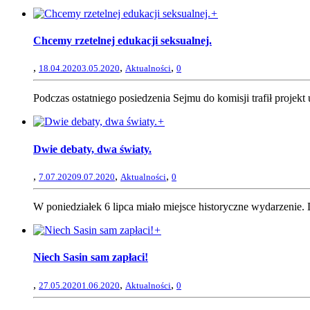
+
Chcemy rzetelnej edukacji seksualnej.
,
,
,
18.04.2020
3.05.2020
Aktualności
0
Podczas ostatniego posiedzenia Sejmu do komisji trafił proje
+
Dwie debaty, dwa światy.
,
,
,
7.07.2020
9.07.2020
Aktualności
0
W poniedziałek 6 lipca miało miejsce historyczne wydarzenie.
+
Niech Sasin sam zapłaci!
,
,
,
27.05.2020
1.06.2020
Aktualności
0