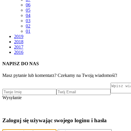
06
05
04
03
02
01
2019
2018
2017
2016
NAPISZ DO NAS
Masz pytanie lub komentarz? Czekamy na Twoją wiadomość!
Wysyłanie
Zaloguj się używając swojego loginu i hasła