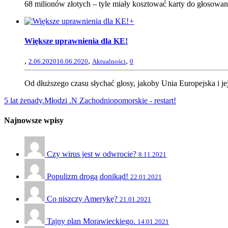
68 milionów złotych – tyle miały kosztować karty do głosowan
+
Większe uprawnienia dla KE!
,
,
,
2.06.2020
16.06.2020
Aktualności
0
Od dłuższego czasu słychać głosy, jakoby Unia Europejska i je
5 lat żenady.
Młodzi .N Zachodniopomorskie - restart!
Najnowsze wpisy
Czy wirus jest w odwrocie?
8.11.2021
Populizm drogą donikąd!
22.01.2021
Co niszczy Amerykę?
21.01.2021
Tajny plan Morawieckiego.
14.01.2021