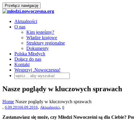
Przełącz nawigację
Aktualności
O nas
Kim jesteśmy?
Władze krajowe
Struktury regionalne
Dokumenty
Polska Młodych
Dołącz do nas
Kontakt
Wesprzyj .Nowoczesna!
Nasze poglądy w kluczowych sprawach
Home
Nasze poglądy w kluczowych sprawach
,
,
,
6.09.2016
6.09.2016
Aktualności
0
Zastanawiasz się może, czy Młodzi Nowocześni są dla Ciebie? P