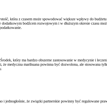
rzystość, która z czasem może spowodować większe wpływy do budżetu
ędzie dodatkowym bodźcem rozwojowym i w dłuższym okresie czasu 
e podatkowanie.
. Środek, który ma bardzo obszerne zastosowanie w medycynie i le
dzi, że medyczna marihuana powinna być dozwolona, ale stosowana tyl
y.
no i jednogłośnie, że związki partnerskie powinny być regulowane pra