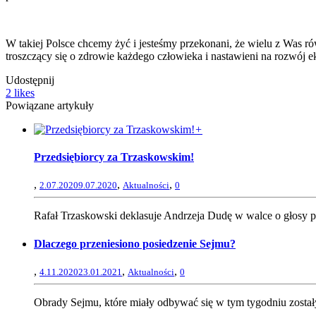
W takiej Polsce chcemy żyć i jesteśmy przekonani, że wielu z Was ró
troszczący się o zdrowie każdego człowieka i nastawieni na rozwój 
Udostępnij
2
likes
Powiązane artykuły
+
Przedsiębiorcy za Trzaskowskim!
,
,
,
2.07.2020
9.07.2020
Aktualności
0
Rafał Trzaskowski deklasuje Andrzeja Dudę w walce o głosy prz
Dlaczego przeniesiono posiedzenie Sejmu?
,
,
,
4.11.2020
23.01.2021
Aktualności
0
Obrady Sejmu, które miały odbywać się w tym tygodniu został