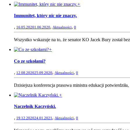
+
Immunitet, który nic nie znaczy.
,
,
,
16.05.2020
1.06.2020
Aktualności
0
Wszystko wskazuje na to, że senator KO Jacek Bury został bez
+
Co ze szkołami?
,
,
,
12.08.2020
25.09.2020
Aktualności
0
Dzisiejsza konferencja prasowa ministra edukacji potwierdził
+
Naczelnik Kaczyński.
,
,
,
19.12.2020
24.01.2021
Aktualności
0