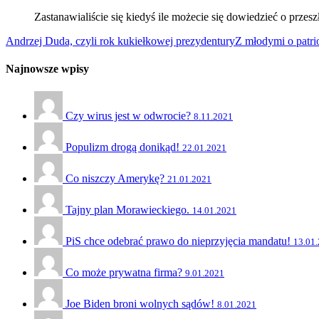
Zastanawialiście się kiedyś ile możecie się dowiedzieć o przes
Andrzej Duda, czyli rok kukiełkowej prezydentury
Z młodymi o patri
Najnowsze wpisy
Czy wirus jest w odwrocie?
8.11.2021
Populizm drogą donikąd!
22.01.2021
Co niszczy Amerykę?
21.01.2021
Tajny plan Morawieckiego.
14.01.2021
PiS chce odebrać prawo do nieprzyjęcia mandatu!
13.01
Co może prywatna firma?
9.01.2021
Joe Biden broni wolnych sądów!
8.01.2021