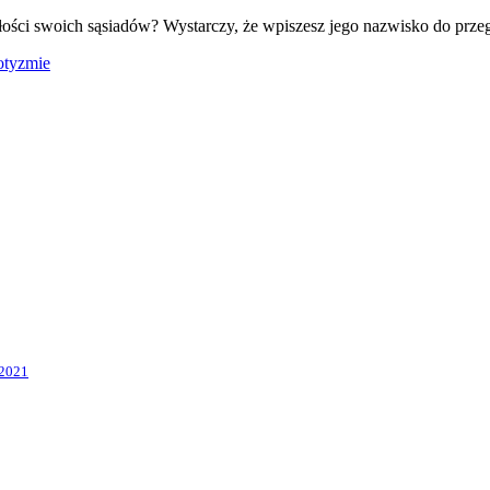
złości swoich sąsiadów? Wystarczy, że wpiszesz jego nazwisko do przegl
otyzmie
.2021