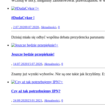
Wczoraj w nocy, mogliśmy zaobserwować praworządność w wyd
+
#DudaCykor !
,
,
,
2.07.2020
9.07.2020
Aktualności
0
Dzisiaj miała się odbyć wspólna debata prezydencka parunastu 
+
Jeszcze będzie przepięknie!
,
,
,
14.07.2020
15.07.2020
Aktualności
0
Znamy już wyniki wyborów. Nie są one takie jak liczyliśmy. Ex
+
Czy aż tak potrzebujemy IPN?
,
,
,
24.09.2020
23.01.2021
Aktualności
0