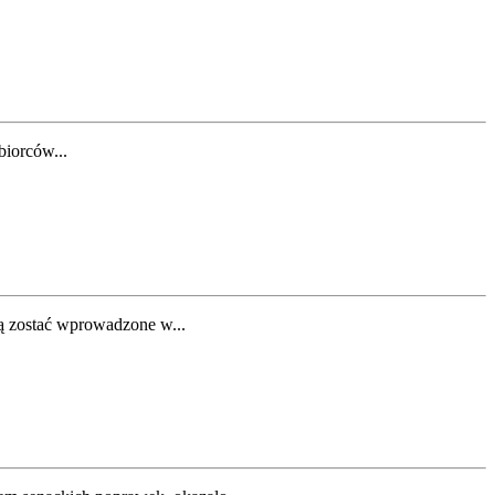
biorców...
gą zostać wprowadzone w...