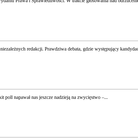
aniu Prawa i Sprawiedliwości. W trakcie głosowania nad odrzucenie
niezależnych redakcji. Prawdziwa debata, gdzie występujący kandydaci 
it poll napawał nas jeszcze nadzieją na zwycięstwo –...