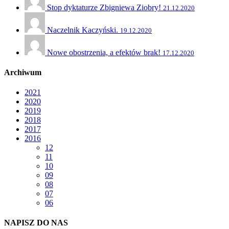
Stop dyktaturze Zbigniewa Ziobry!
21.12.2020
Naczelnik Kaczyński.
19.12.2020
Nowe obostrzenia, a efektów brak!
17.12.2020
Archiwum
2021
2020
2019
2018
2017
2016
12
11
10
09
08
07
06
NAPISZ DO NAS