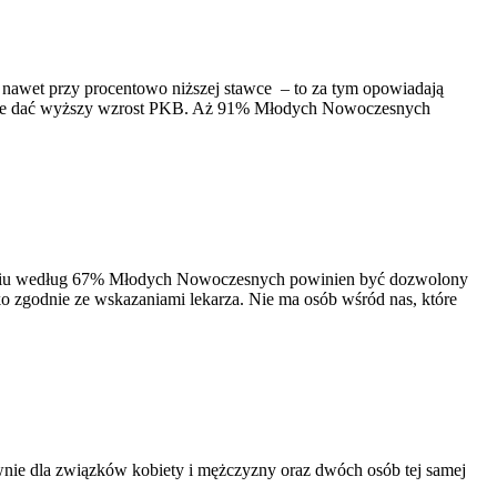
 nawet przy procentowo niższej stawce – to za tym opowiadają
może dać wyższy wzrost PKB. Aż 91% Młodych Nowoczesnych
czeniu według 67% Młodych Nowoczesnych powinien być dozwolony
ko zgodnie ze wskazaniami lekarza. Nie ma osób wśród nas, które
wnie dla związków kobiety i mężczyzny oraz dwóch osób tej samej