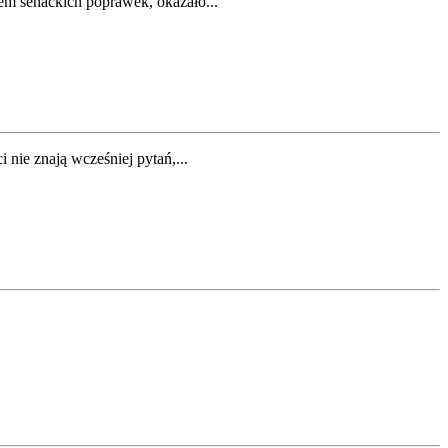
m senackich poprawek, okazało...
nie znają wcześniej pytań,...