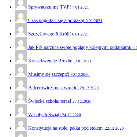
Sprywatyzujmy TVP!
7.01.2021
Czas pogodzić się z porażką!
6.01.2021
Szczęśliwego 6 Króli!
6.01.2021
Jak PiS narzuca swoje poglądy kolejnymi podatkami!
4.
Konsekwencje Brexitu.
2.01.2021
Musimy się szczepić!
30.12.2020
Balcerowicz musi wrócić!
29.12.2020
Świecka szkoła, teraz!
27.12.2020
Wesołych Świąt!
24.12.2020
Konstytucja na stole, pałka pod stołem.
22.12.2020