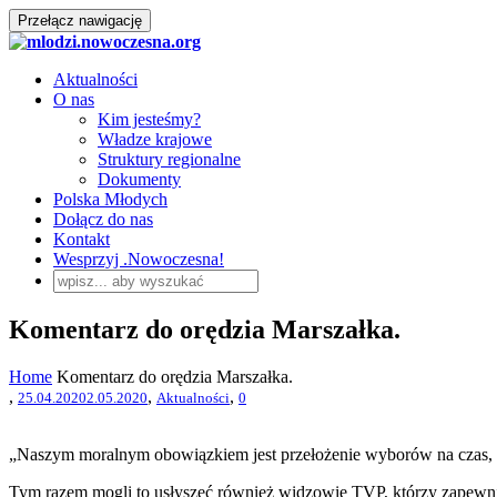
Przełącz nawigację
Aktualności
O nas
Kim jesteśmy?
Władze krajowe
Struktury regionalne
Dokumenty
Polska Młodych
Dołącz do nas
Kontakt
Wesprzyj .Nowoczesna!
Komentarz do orędzia Marszałka.
Home
Komentarz do orędzia Marszałka.
,
,
,
25.04.2020
2.05.2020
Aktualności
0
„Naszym moralnym obowiązkiem jest przełożenie wyborów na czas,
Tym razem mogli to usłyszeć również widzowie TVP, którzy zapewn