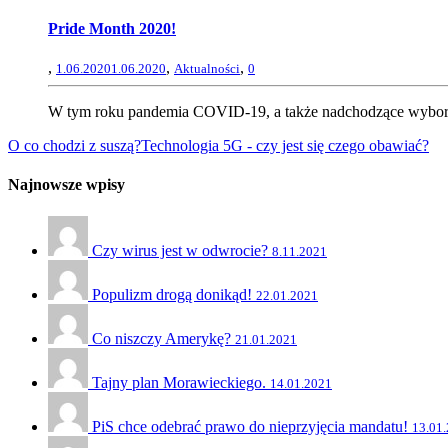
Pride Month 2020!
,
,
,
1.06.2020
1.06.2020
Aktualności
0
W tym roku pandemia COVID-19, a także nadchodzące wybory 
O co chodzi z suszą?
Technologia 5G - czy jest się czego obawiać?
Najnowsze wpisy
Czy wirus jest w odwrocie?
8.11.2021
Populizm drogą donikąd!
22.01.2021
Co niszczy Amerykę?
21.01.2021
Tajny plan Morawieckiego.
14.01.2021
PiS chce odebrać prawo do nieprzyjęcia mandatu!
13.01