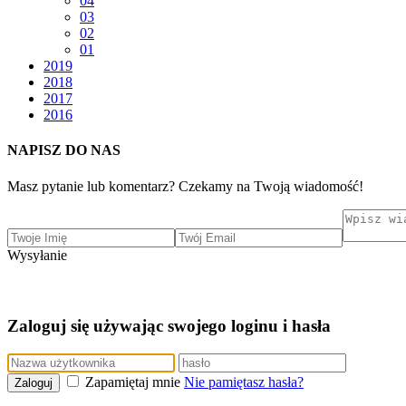
04
03
02
01
2019
2018
2017
2016
NAPISZ DO NAS
Masz pytanie lub komentarz? Czekamy na Twoją wiadomość!
Wysyłanie
Zaloguj się używając swojego loginu i hasła
Zapamiętaj mnie
Nie pamiętasz hasła?
Zaloguj