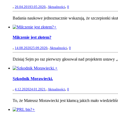
,
,
,
26.04.2019
3.05.2020
Aktualności
0
Badania naukowe jednoznacznie wskazują, że szczepionki skute
+
Milczenie jest złotem?
,
,
,
14.08.2020
25.09.2020
Aktualności
0
Dzisiaj Sejm po raz pierwszy głosował nad projektem ustawy „
+
Szkodnik Morawiecki.
,
,
,
4.12.2020
24.01.2021
Aktualności
0
To, że Mateusz Morawiecki jest kłamcą jakich mało wiedzieliśm
+