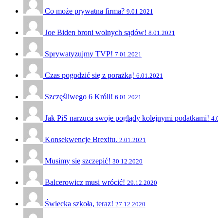
Co może prywatna firma?
9.01.2021
Joe Biden broni wolnych sądów!
8.01.2021
Sprywatyzujmy TVP!
7.01.2021
Czas pogodzić się z porażką!
6.01.2021
Szczęśliwego 6 Króli!
6.01.2021
Jak PiS narzuca swoje poglądy kolejnymi podatkami!
4.
Konsekwencje Brexitu.
2.01.2021
Musimy się szczepić!
30.12.2020
Balcerowicz musi wrócić!
29.12.2020
Świecka szkoła, teraz!
27.12.2020