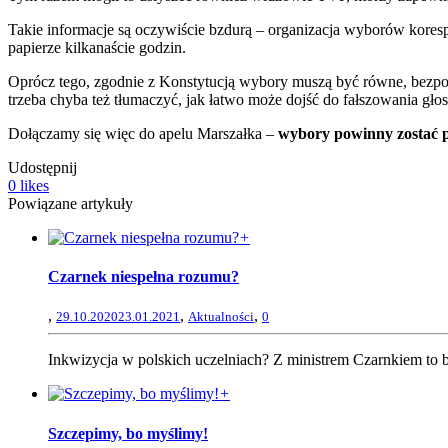
Takie informacje są oczywiście bzdurą – organizacja wyborów kores
papierze kilkanaście godzin.
Oprócz tego, zgodnie z Konstytucją wybory muszą być równe, bezpo
trzeba chyba też tłumaczyć, jak łatwo może dojść do fałszowania 
Dołączamy się więc do apelu Marszałka –
wybory powinny zostać p
Udostępnij
0
likes
Powiązane artykuły
+
Czarnek niespełna rozumu?
,
,
,
29.10.2020
23.01.2021
Aktualności
0
Inkwizycja w polskich uczelniach? Z ministrem Czarnkiem to b
+
Szczepimy, bo myślimy!