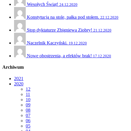
Wesołych Świąt!
24.12.2020
Konstytucja na stole, pałka pod stołem.
22.12.2020
Stop dyktaturze Zbigniewa Ziobry!
21.12.2020
Naczelnik Kaczyński.
19.12.2020
Nowe obostrzenia, a efektów brak!
17.12.2020
Archiwum
2021
2020
12
11
10
09
08
07
06
05