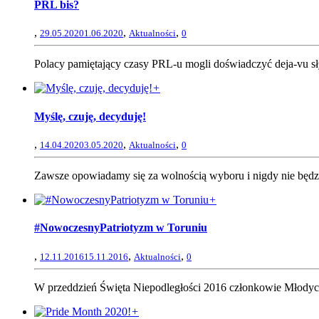
PRL bis?
,
,
,
29.05.2020
1.06.2020
Aktualności
0
Polacy pamiętający czasy PRL-u mogli doświadczyć deja-vu s
+
Myślę, czuję, decyduję!
,
,
,
14.04.2020
3.05.2020
Aktualności
0
Zawsze opowiadamy się za wolnością wyboru i nigdy nie będzie
+
#NowoczesnyPatriotyzm w Toruniu
,
,
,
12.11.2016
15.11.2016
Aktualności
0
W przeddzień Święta Niepodległości 2016 członkowie Młodych
+