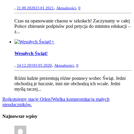
,
,
,
21.09.2020
23.01.2021
Aktualności
0
Czas na opanowanie chaosu w szkołach! Zaczynamy w całej
Polsce zbieranie podpisów pod petycja do ministra edukacji –
z...
+
Wesołych Świąt!
,
,
,
24.12.2019
3.05.2020
Aktualności
0
Różni ludzie prezentują różne postawy wobec Świąt. Jedni
obchodzą je hucznie, inni nie obchodzą ich wcale. Jedni
myślą raczej...
Bojkotujemy stacje Orlen!
Wielka kompromitacja małych
nieudaczników.
Najnowsze wpisy