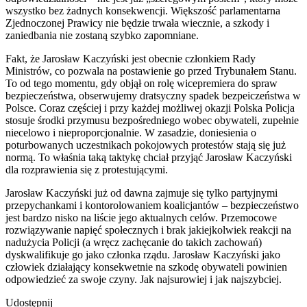
wszystko bez żadnych konsekwencji. Większość parlamentarna
Zjednoczonej Prawicy nie będzie trwała wiecznie, a szkody i
zaniedbania nie zostaną szybko zapomniane.
Fakt, że Jarosław Kaczyński jest obecnie członkiem Rady
Ministrów, co pozwala na postawienie go przed Trybunałem Stanu.
To od tego momentu, gdy objął on rolę wicepremiera do spraw
bezpieczeństwa, obserwujemy dratsyczny spadek bezpeiczeństwa w
Polsce. Coraz częściej i przy każdej możliwej okazji Polska Policja
stosuje środki przymusu bezpośredniego wobec obywateli, zupełnie
niecelowo i nieproporcjonalnie. W zasadzie, doniesienia o
poturbowanych uczestnikach pokojowych protestów stają się już
normą. To właśnia taką taktykę chciał przyjąć Jarosław Kaczyński
dla rozprawienia się z protestującymi.
Jarosław Kaczyński już od dawna zajmuje się tylko partyjnymi
przepychankami i kontorolowaniem koalicjantów – bezpieczeństwo
jest bardzo nisko na liście jego aktualnych celów. Przemocowe
rozwiązywanie napięć społecznych i brak jakiejkolwiek reakcji na
nadużycia Policji (a wręcz zachęcanie do takich zachowań)
dyskwalifikuje go jako członka rządu. Jarosław Kaczyński jako
człowiek działający konsekwetnie na szkodę obywateli powinien
odpowiedzieć za swoje czyny. Jak najsurowiej i jak najszybciej.
Udostępnij