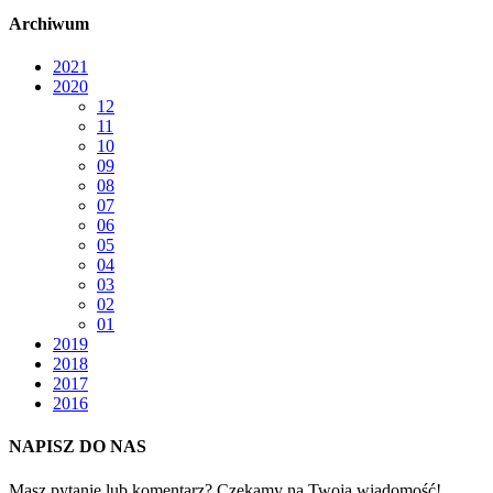
Archiwum
2021
2020
12
11
10
09
08
07
06
05
04
03
02
01
2019
2018
2017
2016
NAPISZ DO NAS
Masz pytanie lub komentarz? Czekamy na Twoją wiadomość!