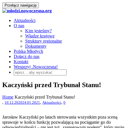
Przełącz nawigację
Aktualności
O nas
Kim jesteśmy?
Władze krajowe
Struktury regionalne
Dokumenty
Polska Młodych
Dołącz do nas
Kontakt
Wesprzyj .Nowoczesna!
Kaczyński przed Trybunał Stanu!
Home
Kaczyński przed Trybunał Stanu!
,
,
,
10.12.2020
24.01.2021
Aktualności
0
Jarosław Kaczyński po latach sterowania wszystkim poza sceną
sprawuje w końcu funkcję pozwalającą na pociąganie go do
odpowiedzialności – nie jest już „szeregowym posłem”, który może