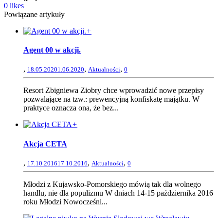
0
likes
Powiązane artykuły
+
Agent 00 w akcji.
,
,
,
18.05.2020
1.06.2020
Aktualności
0
Resort Zbigniewa Ziobry chce wprowadzić nowe przepisy
pozwalające na tzw.: prewencyjną konfiskatę majątku. W
praktyce oznacza ona, że bez...
+
Akcja CETA
,
,
,
17.10.2016
17.10.2016
Aktualności
0
Młodzi z Kujawsko-Pomorskiego mówią tak dla wolnego
handlu, nie dla populizmu W dniach 14-15 października 2016
roku Młodzi Nowocześni...