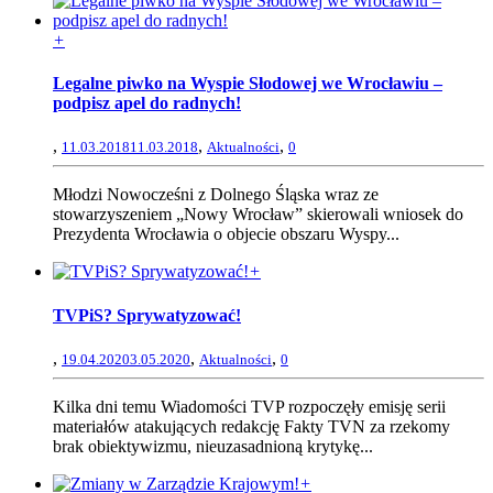
+
Legalne piwko na Wyspie Słodowej we Wrocławiu –
podpisz apel do radnych!
,
,
,
11.03.2018
11.03.2018
Aktualności
0
Młodzi Nowocześni z Dolnego Śląska wraz ze
stowarzyszeniem „Nowy Wrocław” skierowali wniosek do
Prezydenta Wrocławia o objecie obszaru Wyspy...
+
TVPiS? Sprywatyzować!
,
,
,
19.04.2020
3.05.2020
Aktualności
0
Kilka dni temu Wiadomości TVP rozpoczęły emisję serii
materiałów atakujących redakcję Fakty TVN za rzekomy
brak obiektywizmu, nieuzasadnioną krytykę...
+