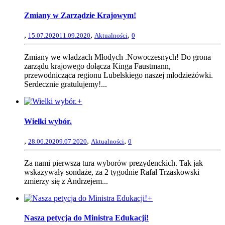
Zmiany w Zarządzie Krajowym!
,
,
,
15.07.2020
11.09.2020
Aktualności
0
Zmiany we władzach Młodych .Nowoczesnych! Do grona
zarządu krajowego dołącza Kinga Faustmann,
przewodnicząca regionu Lubelskiego naszej młodzieżówki.
Serdecznie gratulujemy!...
+
Wielki wybór.
,
,
,
28.06.2020
9.07.2020
Aktualności
0
Za nami pierwsza tura wyborów prezydenckich. Tak jak
wskazywały sondaże, za 2 tygodnie Rafał Trzaskowski
zmierzy się z Andrzejem...
+
Nasza petycja do Ministra Edukacji!