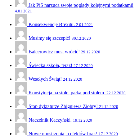
Jak PiS narzuca swoje poglądy kolejnymi podatkami!
4.01.2021
Konsekwencje Brexitu.
2.01.2021
Musimy się szczepić!
30.12.2020
Balcerowicz musi wrócić!
29.12.2020
Świecka szkoła, teraz!
27.12.2020
Wesołych Świąt!
24.12.2020
Konstytucja na stole, pałka pod stołem.
22.12.2020
Stop dyktaturze Zbigniewa Ziobry!
21.12.2020
Naczelnik Kaczyński.
19.12.2020
Nowe obostrzenia, a efektów brak!
17.12.2020