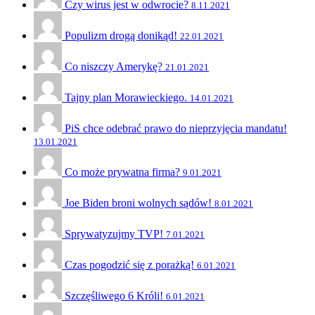
Czy wirus jest w odwrocie?
8.11.2021
Populizm drogą donikąd!
22.01.2021
Co niszczy Amerykę?
21.01.2021
Tajny plan Morawieckiego.
14.01.2021
PiS chce odebrać prawo do nieprzyjęcia mandatu!
13.01.2021
Co może prywatna firma?
9.01.2021
Joe Biden broni wolnych sądów!
8.01.2021
Sprywatyzujmy TVP!
7.01.2021
Czas pogodzić się z porażką!
6.01.2021
Szczęśliwego 6 Króli!
6.01.2021