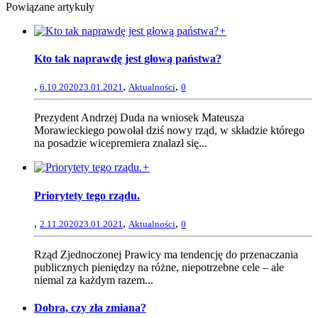
Powiązane artykuły
+
Kto tak naprawdę jest głową państwa?
,
,
,
6.10.2020
23.01.2021
Aktualności
0
Prezydent Andrzej Duda na wniosek Mateusza
Morawieckiego powołał dziś nowy rząd, w składzie którego
na posadzie wicepremiera znalazł się...
+
Priorytety tego rządu.
,
,
,
2.11.2020
23.01.2021
Aktualności
0
Rząd Zjednoczonej Prawicy ma tendencję do przenaczania
publicznych pieniędzy na różne, niepotrzebne cele – ale
niemal za każdym razem...
Dobra, czy zła zmiana?