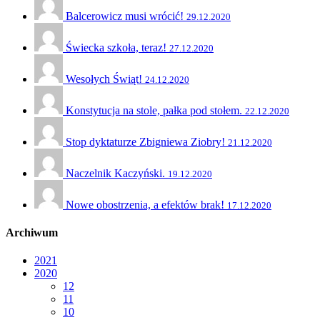
Balcerowicz musi wrócić!
29.12.2020
Świecka szkoła, teraz!
27.12.2020
Wesołych Świąt!
24.12.2020
Konstytucja na stole, pałka pod stołem.
22.12.2020
Stop dyktaturze Zbigniewa Ziobry!
21.12.2020
Naczelnik Kaczyński.
19.12.2020
Nowe obostrzenia, a efektów brak!
17.12.2020
Archiwum
2021
2020
12
11
10