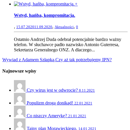
+
Wstyd, hańba, kompromitacja.
,
,
,
15.07.2020
11.09.2020
Aktualności
0
Ostatnio Andrzej Duda odebrał potencjalnie bardzo ważny
telefon. W słuchawce padło nazwisko Antonio Guterresa,
Sekretarza Generalnego ONZ. A dlaczego...
Wywiad z Adamem Szłapką.
Czy aż tak potrzebujemy IPN?
Najnowsze wpisy
Czy wirus jest w odwrocie?
8.11.2021
Populizm drogą donikąd!
22.01.2021
Co niszczy Amerykę?
21.01.2021
Tajny plan Morawieckiego.
14.01.2021