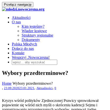
Przełącz nawigację
Aktualności
O nas
Kim jesteśmy?
Władze krajowe
Struktury regionalne
Dokumenty
Polska Młodych
Dołącz do nas
Kontakt
Wesprzyj .Nowoczesna!
Wybory przedterminowe?
Home
Wybory przedterminowe?
,
,
,
23.09.2020
23.01.2021
Aktualności
0
Kryzys wśród polityków Zjednoczonej Prawicy sprowokował
pojawienie się wśród nich myśli o skróceniu kadencji Sejmu i
zorganizowaniu przyspieszonych wyborów, ponieważ żadne