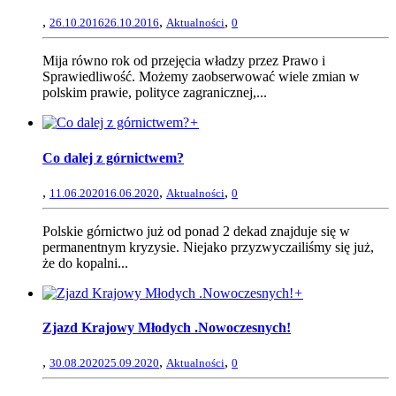
,
,
,
26.10.2016
26.10.2016
Aktualności
0
Mija równo rok od przejęcia władzy przez Prawo i
Sprawiedliwość. Możemy zaobserwować wiele zmian w
polskim prawie, polityce zagranicznej,...
+
Co dalej z górnictwem?
,
,
,
11.06.2020
16.06.2020
Aktualności
0
Polskie górnictwo już od ponad 2 dekad znajduje się w
permanentnym kryzysie. Niejako przyzwyczailiśmy się już,
że do kopalni...
+
Zjazd Krajowy Młodych .Nowoczesnych!
,
,
,
30.08.2020
25.09.2020
Aktualności
0