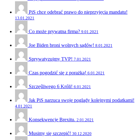
PiS chce odebrać prawo do nieprzyjęcia mandatu!
13.01.2021
Co może prywatna firma?
9.01.2021
Joe Biden broni wolnych sądów!
8.01.2021
Sprywatyzujmy TVP!
7.01.2021
Czas pogodzić się z porażką!
6.01.2021
Szczęśliwego 6 Króli!
6.01.2021
Jak PiS narzuca swoje poglądy kolejnymi podatkami!
4.01.2021
Konsekwencje Brexitu.
2.01.2021
Musimy się szczepić!
30.12.2020