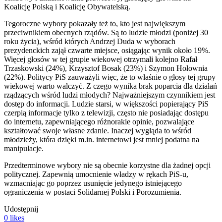
Koalicję Polską i Koalicję Obywatelską.
Tegoroczne wybory pokazały też to, kto jest największym
przeciwnikiem obecnych rządów. Są to ludzie młodzi (poniżej 30
roku życia), wśród których Andrzej Duda w wyborach
prezydenckich zajął czwarte miejsce, osiągając wynik około 19%.
Więcej głosów w tej grupie wiekowej otrzymali kolejno Rafał
Trzaskowski (24%), Krzysztof Bosak (23%) i Szymon Hołownia
(22%). Politycy PiS zauważyli więc, że to właśnie o głosy tej grupy
wiekowej warto walczyć. Z czego wynika brak poparcia dla działań
rządzących wśród ludzi młodych? Najważniejszym czynnikiem jest
dostęp do informacji. Ludzie starsi, w większości popierający PiS
czerpią informacje tylko z telewizji, często nie posiadając dostępu
do internetu, zapewniającego różnorakie opinie, pozwalające
kształtować swoje własne zdanie. Inaczej wygląda to wśród
młodzieży, która dzięki m.in. internetowi jest mniej podatna na
manipulacje.
Przedterminowe wybory nie są obecnie korzystne dla żadnej opcji
politycznej. Zapewnią umocnienie władzy w rękach PiS-u,
wzmacniając go poprzez usunięcie jedynego istniejącego
ograniczenia w postaci Solidarnej Polski i Porozumienia.
Udostępnij
0
likes