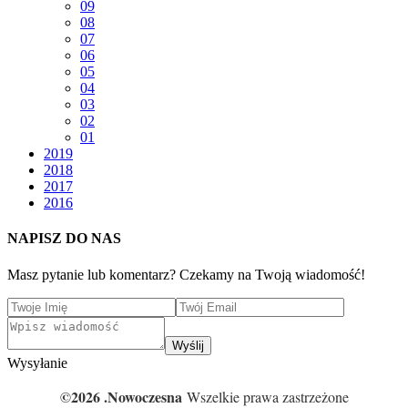
09
08
07
06
05
04
03
02
01
2019
2018
2017
2016
NAPISZ DO NAS
Masz pytanie lub komentarz? Czekamy na Twoją wiadomość!
Wyślij
Wysyłanie
©2026 .Nowoczesna
Wszelkie prawa zastrzeżone