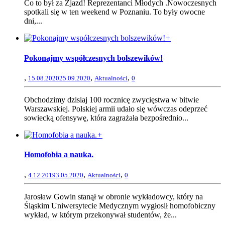
Co to był za Zjazd! Reprezentanci Młodych .Nowoczesnych
spotkali się w ten weekend w Poznaniu. To były owocne
dni,...
+
Pokonajmy współczesnych bolszewików!
,
,
,
15.08.2020
25.09.2020
Aktualności
0
Obchodzimy dzisiaj 100 rocznicę zwycięstwa w bitwie
Warszawskiej. Polskiej armii udało się wówczas odeprzeć
sowiecką ofensywę, która zagrażała bezpośrednio...
+
Homofobia a nauka.
,
,
,
4.12.2019
3.05.2020
Aktualności
0
Jarosław Gowin stanął w obronie wykładowcy, który na
Śląskim Uniwersytecie Medycznym wygłosił homofobiczny
wykład, w którym przekonywał studentów, że...