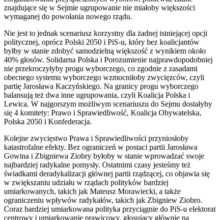
znajdujące się w Sejmie ugrupowanie nie miałoby większości
wymaganej do powołania nowego rządu.
Nie jest to jednak scenariusz korzystny dla żadnej istniejącej opcji
politycznej, oprócz Polski 2050 i PiS-u, który bez koalicjantów
byłby w stanie zdobyć samodzielną większość z wynikiem około
40% głosów. Solidarna Polska i Porozumienie najprawdopodobniej
nie przekroczyłyby progu wyborczego, co zgodnie z zasadami
obecnego systemu wyborczego wzmocniłoby zwycięzców, czyli
partię Jarosława Kaczyńskiego. Na granicy progu wyborczego
balansują też dwa inne ugrupowania, czyli Koalicja Polska i
Lewica. W najgorszym możliwym scenariuszu do Sejmu dostałyby
się 4 komitety: Prawo i Sprawiedliwość, Koalicja Obywatelska,
Polska 2050 i Konfederacja.
Kolejne zwycięstwo Prawa i Sprawiedliwości przyniosłoby
katastrofalne efekty. Bez ograniczeń w postaci partii Jarosława
Gowina i Zbigniewa Ziobry byłoby w stanie wprowadzać swoje
najbardziej radykalne pomysły. Ostatnimi czasy jesteśmy też
świadkami deradykalizacji głównej partii rządzącej, co objawia się
w zwiększaniu udziału w rządach polityków bardziej
umiarkowanych, takich jak Mateusz Morawiecki, a także
ograniczeniu wpływów radykałów, takich jak Zbigniew Ziobro.
Coraz bardziej umiarkowana polityka przyciągnie do PiS-u elektorat
centrowy i umiarkowanie prawicowy, głosujący głównie na