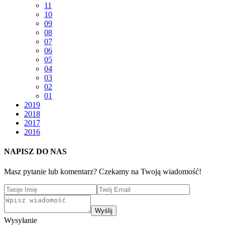
11
10
09
08
07
06
05
04
03
02
01
2019
2018
2017
2016
NAPISZ DO NAS
Masz pytanie lub komentarz? Czekamy na Twoją wiadomość!
Wyślij
Wysyłanie