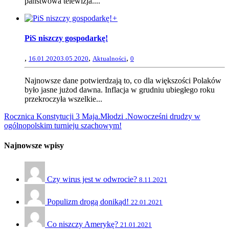
państwowa telewizja....
+
PiS niszczy gospodarkę!
,
,
,
16.01.2020
3.05.2020
Aktualności
0
Najnowsze dane potwierdzają to, co dla większości Polaków
było jasne jużod dawna. Inflacja w grudniu ubiegłego roku
przekroczyła wszelkie...
Rocznica Konstytucji 3 Maja.
Młodzi .Nowocześni drudzy w
ogólnopolskim turnieju szachowym!
Najnowsze wpisy
Czy wirus jest w odwrocie?
8.11.2021
Populizm drogą donikąd!
22.01.2021
Co niszczy Amerykę?
21.01.2021