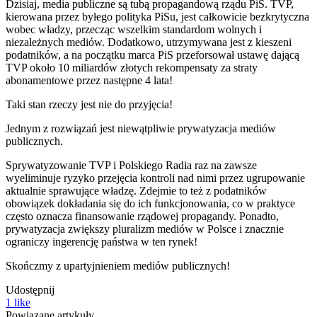
Dzisiaj, media publiczne są tubą propagandową rządu PiS. TVP,
kierowana przez byłego polityka PiSu, jest całkowicie bezkrytyczna
wobec władzy, przecząc wszelkim standardom wolnych i
niezależnych mediów. Dodatkowo, utrzymywana jest z kieszeni
podatników, a na początku marca PiS przeforsował ustawę dającą
TVP około 10 miliardów złotych rekompensaty za straty
abonamentowe przez następne 4 lata!
Taki stan rzeczy jest nie do przyjęcia!
Jednym z rozwiązań jest niewątpliwie prywatyzacja mediów
publicznych.
Sprywatyzowanie TVP i Polskiego Radia raz na zawsze
wyeliminuje ryzyko przejęcia kontroli nad nimi przez ugrupowanie
aktualnie sprawujące władzę. Zdejmie to też z podatników
obowiązek dokładania się do ich funkcjonowania, co w praktyce
często oznacza finansowanie rządowej propagandy. Ponadto,
prywatyzacja zwiększy pluralizm mediów w Polsce i znacznie
ograniczy ingerencję państwa w ten rynek!
Skończmy z upartyjnieniem mediów publicznych!
Udostępnij
1
like
Powiązane artykuły