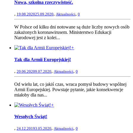
Nowa, szkolna rzeczywistość.
,
,
,
19.08.2020
25.09.2020
Aktualności
0
W Polsce od kilku dni notowane są duże liczby nowych osób
zakażonych koronawirusem. Ministerstwo Edukacji
Narodowej jest z kolei...
+
Tak dla Armii Europejskiej!
,
,
,
20.06.2020
9.07.2020
Aktualności
0
Od wielu lat, co jakiś czas, wraca pomysł budowy wspólnej
Armii Europejskiej. Powstaje pytanie, jakie konsekwencje
miałoby dla nas...
+
Wesołych Świąt!
,
,
,
24.12.2019
3.05.2020
Aktualności
0