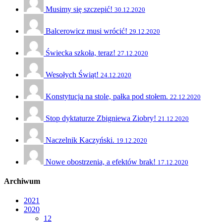
Musimy się szczepić!
30.12.2020
Balcerowicz musi wrócić!
29.12.2020
Świecka szkoła, teraz!
27.12.2020
Wesołych Świąt!
24.12.2020
Konstytucja na stole, pałka pod stołem.
22.12.2020
Stop dyktaturze Zbigniewa Ziobry!
21.12.2020
Naczelnik Kaczyński.
19.12.2020
Nowe obostrzenia, a efektów brak!
17.12.2020
Archiwum
2021
2020
12