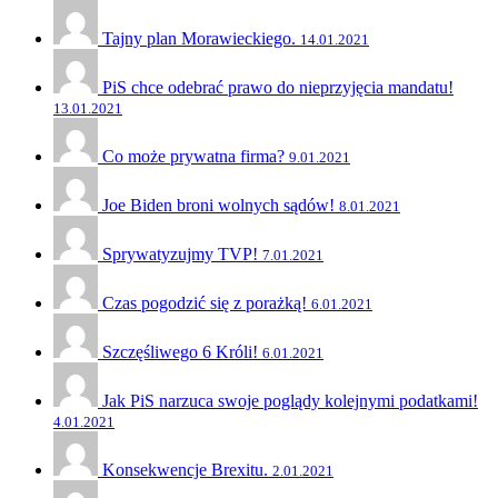
Tajny plan Morawieckiego.
14.01.2021
PiS chce odebrać prawo do nieprzyjęcia mandatu!
13.01.2021
Co może prywatna firma?
9.01.2021
Joe Biden broni wolnych sądów!
8.01.2021
Sprywatyzujmy TVP!
7.01.2021
Czas pogodzić się z porażką!
6.01.2021
Szczęśliwego 6 Króli!
6.01.2021
Jak PiS narzuca swoje poglądy kolejnymi podatkami!
4.01.2021
Konsekwencje Brexitu.
2.01.2021