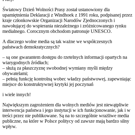
Światowy Dzień Wolności Prasy został ustanowiony dla
upamiętnienia Deklaracji z Windhoek z 1991 roku, podpisanej przez
kraje członkowskie Organizacji Narodów Zjednoczonych i
nawołującej do wspierania niezależnego i zróżnicowanego rynku
medialnego. Corocznym obchodom
patronuje UNESCO.
A dlaczego wolne media są tak ważne we współczesnych
państwach demokratycznych?
– są one gwarantem dostępu do rzetelnych informacji opartych na
wiarygodnych źródłach;
– służą za płaszczyznę swobodnej wymiany myśli między
obywatelami;
– pełnią funkcję kontrolną wobec władzy państwowej, zapewniając
miejsce do konstruktywnej krytyki jej poczynań
i wiele innych!
Największym zagrożeniem dla wolnych mediów jest niewątpliwie
interwencja państwa i jego instytucji w ich funkcjonowanie, jak i w
treści przez nie publikowane. Są na to szczególnie wrażliwe media
publiczne, na które w Polsce politycy od zawsze mają bardzo silny
wpływ.