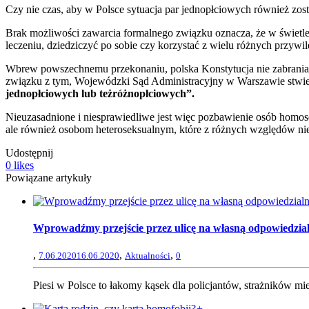
Czy nie czas, aby w Polsce sytuacja par jednopłciowych również zos
Brak możliwości zawarcia formalnego związku oznacza, że w świetle pr
leczeniu, dziedziczyć po sobie czy korzystać z wielu różnych przywil
Wbrew powszechnemu przekonaniu, polska Konstytucja nie zabrania m
związku z tym, Wojewódzki Sąd Administracyjny w Warszawie stwier
jednopłciowych lub teżróżnopłciowych”.
Nieuzasadnione i niesprawiedliwe jest więc pozbawienie osób homose
ale również osobom heteroseksualnym, które z różnych względów nie 
Udostępnij
0
likes
Powiązane artykuły
Wprowadźmy przejście przez ulicę na własną odpowiedzial
,
,
,
7.06.2020
16.06.2020
Aktualności
0
Piesi w Polsce to łakomy kąsek dla policjantów, strażników miej
+