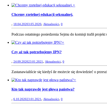
+
Chcemy rzetelnej edukacji seksualnej.
,
,
,
18.04.2020
3.05.2020
Aktualności
0
Podczas ostatniego posiedzenia Sejmu do komisji trafił proje
+
Czy aż tak potrzebujemy IPN?
,
,
,
24.09.2020
23.01.2021
Aktualności
0
Zastanawialiście się kiedyś ile możecie się dowiedzieć o przes
+
Kto tak naprawdę jest głową państwa?
,
,
,
6.10.2020
23.01.2021
Aktualności
0