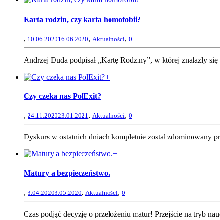
Karta rodzin, czy karta homofobii?
,
,
,
10.06.2020
16.06.2020
Aktualności
0
Andrzej Duda podpisał „Kartę Rodziny”, w której znalazły się 
+
Czy czeka nas PolExit?
,
,
,
24.11.2020
23.01.2021
Aktualności
0
Dyskurs w ostatnich dniach kompletnie został zdominowany prz
+
Matury a bezpieczeństwo.
,
,
,
3.04.2020
3.05.2020
Aktualności
0
Czas podjąć decyzję o przełożeniu matur! Przejście na tryb na