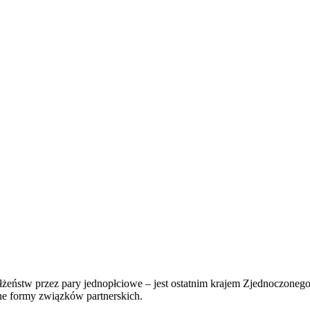
żeństw przez pary jednopłciowe – jest ostatnim krajem Zjednoczonego
żne formy związków partnerskich.