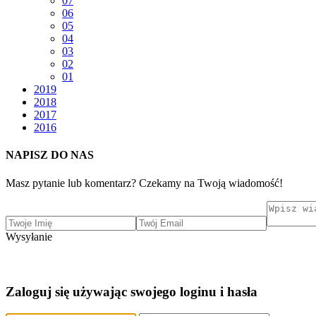
07
06
05
04
03
02
01
2019
2018
2017
2016
NAPISZ DO NAS
Masz pytanie lub komentarz? Czekamy na Twoją wiadomość!
Wysyłanie
Zaloguj się używając swojego loginu i hasła