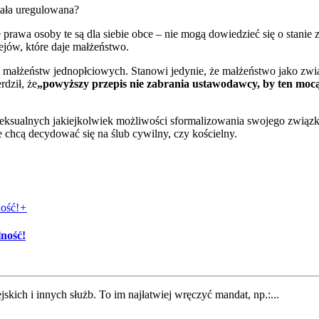
tała uregulowana?
awa osoby te są dla siebie obce – nie mogą dowiedzieć się o stanie zd
ejów, które daje małżeństwo.
ałżeństw jednopłciowych. Stanowi jedynie, że małżeństwo jako związ
dził, że
„powyższy przepis nie zabrania ustawodawcy, by ten mocą
ksualnych jakiejkolwiek możliwości sformalizowania swojego związku. 
chcą decydować się na ślub cywilny, czy kościelny.
+
ność!
skich i innych służb. To im najłatwiej wręczyć mandat, np.:...