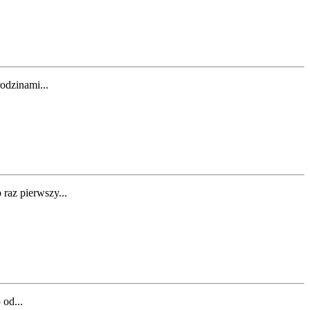
odzinami...
raz pierwszy...
 od...