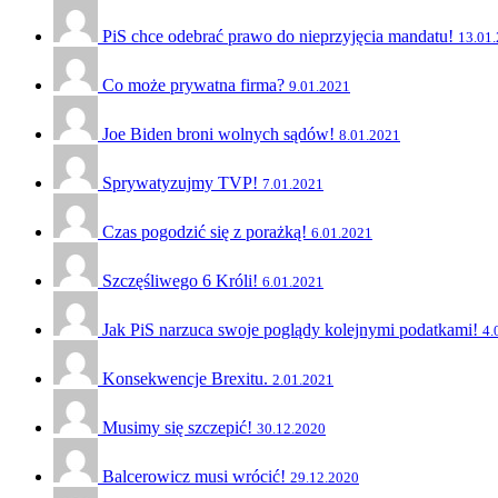
PiS chce odebrać prawo do nieprzyjęcia mandatu!
13.01
Co może prywatna firma?
9.01.2021
Joe Biden broni wolnych sądów!
8.01.2021
Sprywatyzujmy TVP!
7.01.2021
Czas pogodzić się z porażką!
6.01.2021
Szczęśliwego 6 Króli!
6.01.2021
Jak PiS narzuca swoje poglądy kolejnymi podatkami!
4.
Konsekwencje Brexitu.
2.01.2021
Musimy się szczepić!
30.12.2020
Balcerowicz musi wrócić!
29.12.2020