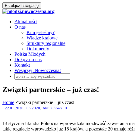
Przełącz nawigację
Aktualności
O nas
Kim jesteśmy?
Władze krajowe
Struktury regionalne
Dokumenty
Polska Młodych
Dołącz do nas
Kontakt
Wesprzyj .Nowoczesna!
Związki partnerskie – już czas!
Home
Związki partnerskie – już czas!
,
,
,
22.01.2020
3.05.2020
Aktualności
0
13 stycznia Irlandia Północna wprowadziła możliwość zawierania mał
takie regulacje wprowadziło już 15 krajów, a pozostałe 20 uznaje ró