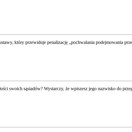
kt ustawy, który przewiduje penalizację „pochwalania podejmowania pr
złości swoich sąsiadów? Wystarczy, że wpiszesz jego nazwisko do przegl