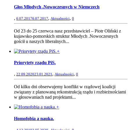
Głos Młodych .Nowoczesnych w Niemczech
,
,
,
6.07.2017
6.07.2017
Aktualności
0
Od 23 do 25 czerwca nasz przedstawiciel – Piotr Oliński z
kujawsko-pomorskich struktur Młodych .Nowoczesnych
gościł u naszych liberalnych...
+
Priorytety rządu PiS.
,
,
,
22.09.2020
23.01.2021
Aktualności
0
Od kilku dni obserwujemy konflikt w rządowej koalicji
związany z planowaną rekonstrukcją rządu i rozbieżnościami
w głosowaniach nad projektami...
+
Homofobia a nauka.
,
,
,