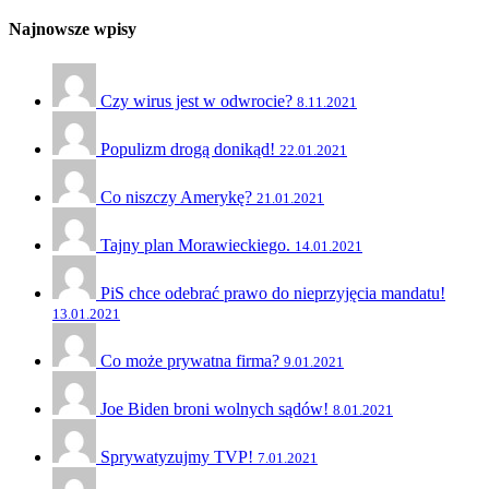
Najnowsze wpisy
Czy wirus jest w odwrocie?
8.11.2021
Populizm drogą donikąd!
22.01.2021
Co niszczy Amerykę?
21.01.2021
Tajny plan Morawieckiego.
14.01.2021
PiS chce odebrać prawo do nieprzyjęcia mandatu!
13.01.2021
Co może prywatna firma?
9.01.2021
Joe Biden broni wolnych sądów!
8.01.2021
Sprywatyzujmy TVP!
7.01.2021