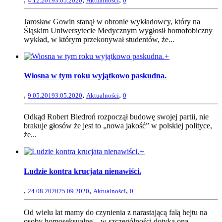
4.12.2019
3.05.2020
Aktualności
0
Jarosław Gowin stanął w obronie wykładowcy, który na
Śląskim Uniwersytecie Medycznym wygłosił homofobiczny
wykład, w którym przekonywał studentów, że...
+
Wiosna w tym roku wyjątkowo paskudna.
,
,
,
9.05.2019
3.05.2020
Aktualności
0
Odkąd Robert Biedroń rozpoczął budowę swojej partii, nie
brakuje głosów że jest to „nowa jakość” w polskiej polityce,
że...
+
Ludzie kontra krucjata nienawiści.
,
,
,
24.08.2020
25.09.2020
Aktualności
0
Od wielu lat mamy do czynienia z narastającą falą hejtu na
osoby homoseksualne – w szczególności dotyka ona