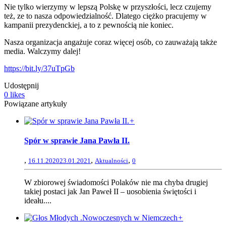
Nie tylko wierzymy w lepszą Polskę w przyszłości, lecz czujemy
też, ze to nasza odpowiedzialność. Dlatego ciężko pracujemy w
kampanii prezydenckiej, a to z pewnością nie koniec.
Nasza organizacja angażuje coraz więcej osób, co zauważają także
media. Walczymy dalej!
https://bit.ly/37uTpGb
Udostępnij
0
likes
Powiązane artykuły
+
Spór w sprawie Jana Pawła II.
,
,
,
16.11.2020
23.01.2021
Aktualności
0
W zbiorowej świadomości Polaków nie ma chyba drugiej
takiej postaci jak Jan Paweł II – uosobienia świętości i
ideału....
+