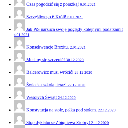
Czas pogodzić się z porażką!
6.01.2021
Szczęśliwego 6 Króli!
6.01.2021
Jak PiS narzuca swoje poglądy kolejnymi podatkami!
4.01.2021
Konsekwencje Brexitu.
2.01.2021
Musimy się szczepić!
30.12.2020
Balcerowicz musi wrócić!
29.12.2020
Świecka szkoła, teraz!
27.12.2020
Wesołych Świąt!
24.12.2020
Konstytucja na stole, pałka pod stołem.
22.12.2020
Stop dyktaturze Zbigniewa Ziobry!
21.12.2020