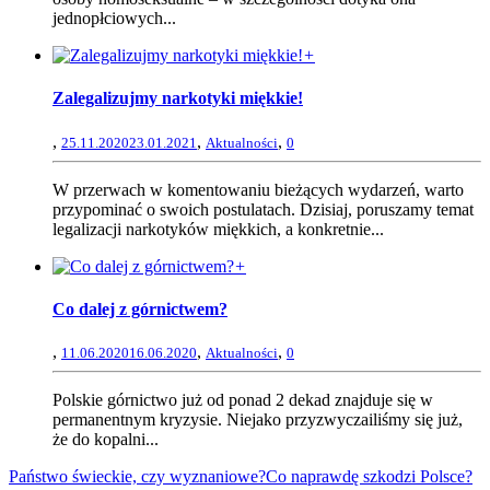
jednopłciowych...
+
Zalegalizujmy narkotyki miękkie!
,
,
,
25.11.2020
23.01.2021
Aktualności
0
W przerwach w komentowaniu bieżących wydarzeń, warto
przypominać o swoich postulatach. Dzisiaj, poruszamy temat
legalizacji narkotyków miękkich, a konkretnie...
+
Co dalej z górnictwem?
,
,
,
11.06.2020
16.06.2020
Aktualności
0
Polskie górnictwo już od ponad 2 dekad znajduje się w
permanentnym kryzysie. Niejako przyzwyczailiśmy się już,
że do kopalni...
Państwo świeckie, czy wyznaniowe?
Co naprawdę szkodzi Polsce?