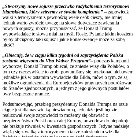
„Stworzymy nowe sojusze przeciwko radykalnemu terroryzmowi
islamskiemu, który zetrzemy ze świata kompletnie.”
– zapowiedź
walki z terroryzmem z pewnością wiele osób cieszy, nie mniej
jednak warto zwrócić uwagę na słowa dotyczące zawierania
nowych sojuszy, można przypuszczać, że Donald Trump
wypowiadając te słowa miał na myśli Rosję. Pytanie jakim kosztem
byłby obciążony taki sojusz i jakie konsekwencje może za sobą
nieść?
„Obiecuję, że w ciągu kilku tygodni od zaprzysiężenia Polska
zostanie włączona do Visa Waiver Program”
– podczas kampanii
wyborczej Donald Trump obiecał, że zniesie wizy dla Polaków, o
tym czy rzeczywiście to zrobi powinniśmy się przekonać niebawem,
jednakże już w ostatnim wywiadzie dla Bilda, mówi o tym, że są
możliwe ograniczenia dla Europejczyków pragnących podróżować
do Stanów zjednoczonych, a jednym z jego głównych postulatów
były bezpieczne granice.
Podsumowując, przebieg prezydentury Donalda Trumpa na razie
ciągle jest dla nas wielką niewiadomą, jednakże jeśli będzie
realizował swoje zapowiedzi to możemy się obawiać o
bezpieczeństwo Polski oraz całej Europy, powodów do niepokoju
nie brakuje również w kwestiach gospodarczych. Jedyne nadzieje
wiążą się z walką z terroryzmem a także zniesieniem wiz dla