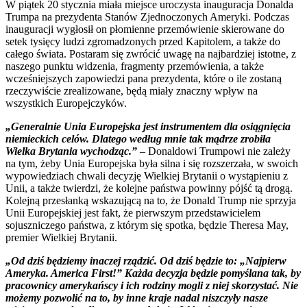
W piątek 20 stycznia miała miejsce uroczysta inauguracja Donalda
Trumpa na prezydenta Stanów Zjednoczonych Ameryki. Podczas
inauguracji wygłosił on płomienne przemówienie skierowane do
setek tysięcy ludzi zgromadzonych przed Kapitolem, a także do
całego świata. Postaram się zwrócić uwagę na najbardziej istotne, z
naszego punktu widzenia, fragmenty przemówienia, a także
wcześniejszych zapowiedzi pana prezydenta, które o ile zostaną
rzeczywiście zrealizowane, będą miały znaczny wpływ na
wszystkich Europejczyków.
„Generalnie Unia Europejska jest instrumentem dla osiągnięcia
niemieckich celów. Dlatego według mnie tak mądrze zrobiła
Wielka Brytania wychodząc.”
– Donaldowi Trumpowi nie zależy
na tym, żeby Unia Europejska była silna i się rozszerzała, w swoich
wypowiedziach chwali decyzję Wielkiej Brytanii o wystąpieniu z
Unii, a także twierdzi, że kolejne państwa powinny pójść tą drogą.
Kolejną przesłanką wskazującą na to, że Donald Trump nie sprzyja
Unii Europejskiej jest fakt, że pierwszym przedstawicielem
sojuszniczego państwa, z którym się spotka, będzie Theresa May,
premier Wielkiej Brytanii.
„Od dziś będziemy inaczej rządzić. Od dziś będzie to: „Najpierw
Ameryka. America First!” Każda decyzja będzie pomyślana tak, by
pracownicy amerykańscy i ich rodziny mogli z niej skorzystać. Nie
możemy pozwolić na to, by inne kraje nadal niszczyły nasze