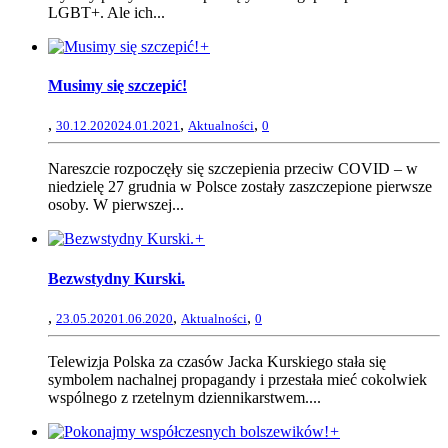
LGBT+. Ale ich...
+
Musimy się szczepić!
,
,
,
30.12.2020
24.01.2021
Aktualności
0
Nareszcie rozpoczęły się szczepienia przeciw COVID – w
niedzielę 27 grudnia w Polsce zostały zaszczepione pierwsze
osoby. W pierwszej...
+
Bezwstydny Kurski.
,
,
,
23.05.2020
1.06.2020
Aktualności
0
Telewizja Polska za czasów Jacka Kurskiego stała się
symbolem nachalnej propagandy i przestała mieć cokolwiek
wspólnego z rzetelnym dziennikarstwem....
+