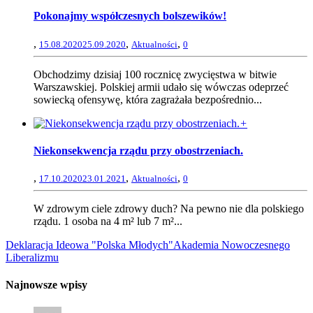
Pokonajmy współczesnych bolszewików!
,
,
,
15.08.2020
25.09.2020
Aktualności
0
Obchodzimy dzisiaj 100 rocznicę zwycięstwa w bitwie
Warszawskiej. Polskiej armii udało się wówczas odeprzeć
sowiecką ofensywę, która zagrażała bezpośrednio...
+
Niekonsekwencja rządu przy obostrzeniach.
,
,
,
17.10.2020
23.01.2021
Aktualności
0
W zdrowym ciele zdrowy duch? Na pewno nie dla polskiego
rządu. 1 osoba na 4 m² lub 7 m²...
Deklaracja Ideowa "Polska Młodych"
Akademia Nowoczesnego
Liberalizmu
Najnowsze wpisy