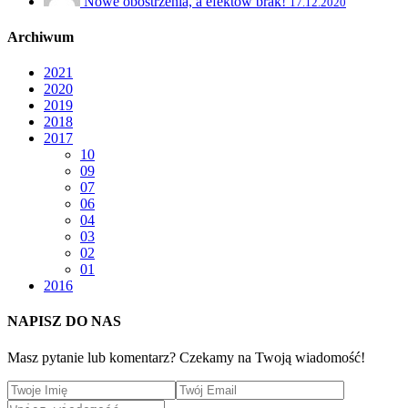
Nowe obostrzenia, a efektów brak!
17.12.2020
Archiwum
2021
2020
2019
2018
2017
10
09
07
06
04
03
02
01
2016
NAPISZ DO NAS
Masz pytanie lub komentarz? Czekamy na Twoją wiadomość!