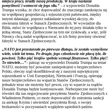
miejsca pracy, kradły naszą produkcję. W kraju nastanie
pomyślność i wzmocni się jego siła.”
– z wypowiedzi Donalda
Trumpa wynika, że chce doprowadzić do znacznego zamknięcia się
na współpracę gospodarczą z sojuszniczymi państwami, między
innymi skłaniając, poprzez nakładanie wysokiej akcyzy, do
otwierania fabryk w Stanach Zjednoczonych. W wywiadzie dla
Bilda, mówi że współpraca z Niemcami do tej pory działała tylko w
jedną stronę, Stany Zjednoczone na tym nie zyskiwały, a więc, jeśli
Niemcy chcą nadal współpracować, to ich firmy powinny otwierać
fabryki w Stanach Zjednoczonych.
„NATO jest przestarzałe po pierwsze dlatego, że zostało wymyślone
wiele, wiele lat temu. Po drugie, jego członkowie nie płacą tyle, ile
powinni. Tylko pięć krajów spełnia wymogi finansowe. Tylko pięć!
To niewiele…”
– patrząc na wypowiedzi Donalda Trumpa na temat
NATO, możemy być poważnie zaniepokojeni o bezpieczeństwo
Polski, obecny rząd skonfliktował się z naszymi największymi
sojusznikami w Unii Europejskiej, Niemcami i Francją, opierając
nasze bezpieczeństwo na wsparciu Stanów Zjednoczonych,
jednakże teraz nie możemy być pewni, czy to wparcie za rządów
Donalda Trumpa będzie kontynuowane. Niebezpieczne może być
również dla nas negocjowanie prezydenta Stanów Zjednoczonych z
Władimirem Putinem, co może doprowadzić do zniesienia sankcji
za aneksję Krymu i utwierdzić prezydenta Rosji, o swojej
bezkarności w poczynaniach względem sąsiednich państw.