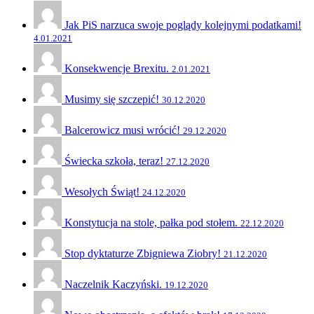
Jak PiS narzuca swoje poglądy kolejnymi podatkami!
4.01.2021
Konsekwencje Brexitu.
2.01.2021
Musimy się szczepić!
30.12.2020
Balcerowicz musi wrócić!
29.12.2020
Świecka szkoła, teraz!
27.12.2020
Wesołych Świąt!
24.12.2020
Konstytucja na stole, pałka pod stołem.
22.12.2020
Stop dyktaturze Zbigniewa Ziobry!
21.12.2020
Naczelnik Kaczyński.
19.12.2020