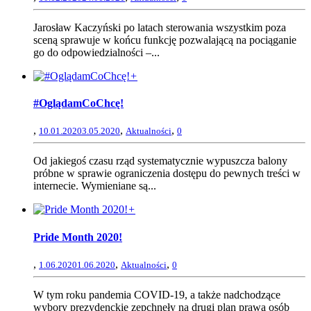
Jarosław Kaczyński po latach sterowania wszystkim poza
sceną sprawuje w końcu funkcję pozwalającą na pociąganie
go do odpowiedzialności –...
+
#OglądamCoChcę!
,
,
,
10.01.2020
3.05.2020
Aktualności
0
Od jakiegoś czasu rząd systematycznie wypuszcza balony
próbne w sprawie ograniczenia dostępu do pewnych treści w
internecie. Wymieniane są...
+
Pride Month 2020!
,
,
,
1.06.2020
1.06.2020
Aktualności
0
W tym roku pandemia COVID-19, a także nadchodzące
wybory prezydenckie zepchnęły na drugi plan prawa osób