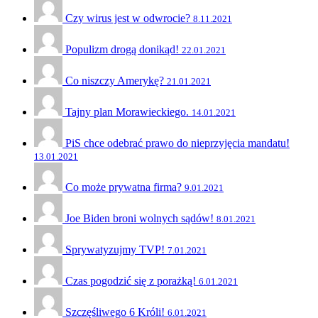
Czy wirus jest w odwrocie?
8.11.2021
Populizm drogą donikąd!
22.01.2021
Co niszczy Amerykę?
21.01.2021
Tajny plan Morawieckiego.
14.01.2021
PiS chce odebrać prawo do nieprzyjęcia mandatu!
13.01.2021
Co może prywatna firma?
9.01.2021
Joe Biden broni wolnych sądów!
8.01.2021
Sprywatyzujmy TVP!
7.01.2021
Czas pogodzić się z porażką!
6.01.2021
Szczęśliwego 6 Króli!
6.01.2021