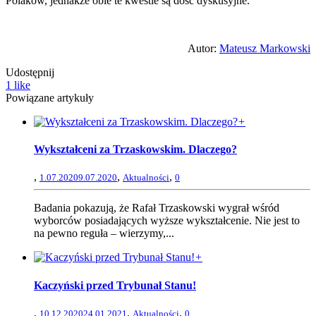
Polaków, jednakże obie te kwestie są dość dyskusyjne.
Autor:
Mateusz Markowski
Udostępnij
1
like
Powiązane artykuły
+
Wykształceni za Trzaskowskim. Dlaczego?
,
,
,
1.07.2020
9.07.2020
Aktualności
0
Badania pokazują, że Rafał Trzaskowski wygrał wśród
wyborców posiadających wyższe wykształcenie. Nie jest to
na pewno reguła – wierzymy,...
+
Kaczyński przed Trybunał Stanu!
,
,
,
10.12.2020
24.01.2021
Aktualności
0