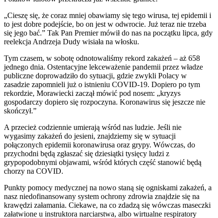
„Cieszę się, że coraz mniej obawiamy się tego wirusa, tej epidemii i
to jest dobre podejście, bo on jest w odwrocie. Już teraz nie trzeba
się jego bać.” Tak Pan Premier mówił do nas na początku lipca, gdy
reelekcja Andrzeja Dudy wisiała na włosku.
Tym czasem, w sobotę odnotowaliśmy rekord zakażeń – aż 658
jednego dnia. Ostentacyjne lekceważenie pandemii przez władze
publiczne doprowadziło do sytuacji, gdzie zwykli Polacy w
zasadzie zapomnieli już o istnieniu COVID-19. Dopiero po tym
rekordzie, Morawiecki zaczął mówić pod nosem: „kryzys
gospodarczy dopiero się rozpoczyna. Koronawirus się jeszcze nie
skończył.”
A przecież codziennie umierają wśród nas ludzie. Jeśli nie
wygasimy zakażeń do jesieni, znajdziemy się w sytuacji
połączonych epidemii koronawirusa oraz grypy. Wówczas, do
przychodni będą zgłaszać się dziesiątki tysięcy ludzi z
grypopodobnymi objawami, wśród których część stanowić będą
chorzy na COVID.
Punkty pomocy medycznej na nowo staną się ogniskami zakażeń, a
nasz niedofinansowany system ochrony zdrowia znajdzie się na
krawędzi załamania. Ciekawe, na co zdadzą się wówczas maseczki
załatwione u instruktora narciarstwa, albo wirtualne respiratory