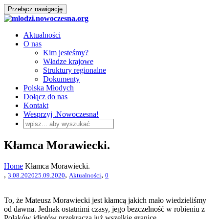
Przełącz nawigację
Aktualności
O nas
Kim jesteśmy?
Władze krajowe
Struktury regionalne
Dokumenty
Polska Młodych
Dołącz do nas
Kontakt
Wesprzyj .Nowoczesna!
Kłamca Morawiecki.
Home
Kłamca Morawiecki.
,
,
,
3.08.2020
25.09.2020
Aktualności
0
To, że Mateusz Morawiecki jest kłamcą jakich mało wiedzieliśmy
od dawna. Jednak ostatnimi czasy, jego bezczelność w robieniu z
Polaków idiotów przekracza już wszelkie granice.