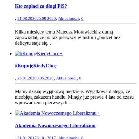
Kto zapłaci za długi PiS?
,
,
,
21.08.2020
25.09.2020
Aktualności
0
Kilka miesięcy temu Mateusz Morawiecki z dumą
zapowiadał, że po raz pierwszy w historii „budżet bez
deficytu staje się...
+
#KupujęKiedyChcę
,
,
,
26.01.2020
3.05.2020
Aktualności
0
Mamy dzisiaj wyjątkową niedzielę. Wyjątkową dlatego, że
nieobjętą zakazem handlu. Minęły już prawie 4 lata od czasu
wprowadzenia pierwszych...
+
Akademia Nowoczesnego Liberalizmu
,
,
,
31.01.2017
31.01.2017
Aktualności
0