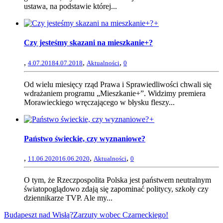
ustawa, na podstawie której...
+
Czy jesteśmy skazani na mieszkanie+?
,
,
,
4.07.2018
4.07.2018
Aktualności
0
Od wielu miesięcy rząd Prawa i Sprawiedliwości chwali się
wdrażaniem programu „Mieszkanie+”. Widzimy premiera
Morawieckiego wręczającego w błysku fleszy...
+
Państwo świeckie, czy wyznaniowe?
,
,
,
11.06.2020
16.06.2020
Aktualności
0
O tym, że Rzeczpospolita Polska jest państwem neutralnym
światopoglądowo zdają się zapominać politycy, szkoły czy
dziennikarze TVP. Ale my...
Budapeszt nad Wisłą?
Zarzuty wobec Czarneckiego!