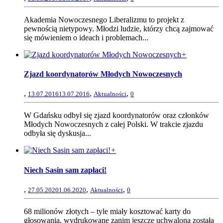
Akademia Nowoczesnego Liberalizmu to projekt z
pewnością nietypowy. Młodzi ludzie, którzy chcą zajmować
się mówieniem o ideach i problemach...
+
Zjazd koordynatorów Młodych Nowoczesnych
,
,
,
13.07.2016
13.07.2016
Aktualności
0
W Gdańsku odbył się zjazd koordynatorów oraz członków
Młodych Nowoczesnych z całej Polski. W trakcie zjazdu
odbyła się dyskusja...
+
Niech Sasin sam zapłaci!
,
,
,
27.05.2020
1.06.2020
Aktualności
0
68 milionów złotych – tyle miały kosztować karty do
głosowania, wydrukowane zanim jeszcze uchwalona została