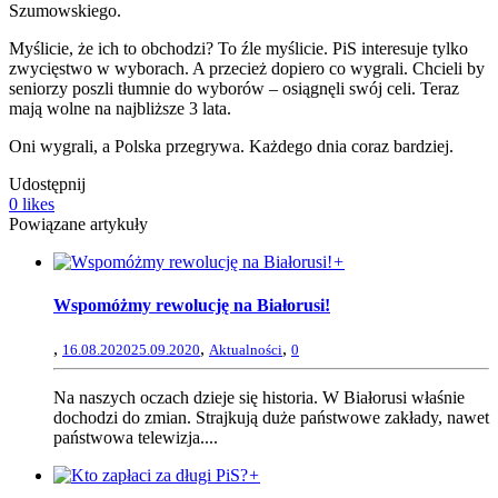
Szumowskiego.
Myślicie, że ich to obchodzi? To źle myślicie. PiS interesuje tylko
zwycięstwo w wyborach. A przecież dopiero co wygrali. Chcieli by
seniorzy poszli tłumnie do wyborów – osiągnęli swój celi. Teraz
mają wolne na najbliższe 3 lata.
Oni wygrali, a Polska przegrywa. Każdego dnia coraz bardziej.
Udostępnij
0
likes
Powiązane artykuły
+
Wspomóżmy rewolucję na Białorusi!
,
,
,
16.08.2020
25.09.2020
Aktualności
0
Na naszych oczach dzieje się historia. W Białorusi właśnie
dochodzi do zmian. Strajkują duże państwowe zakłady, nawet
państwowa telewizja....
+