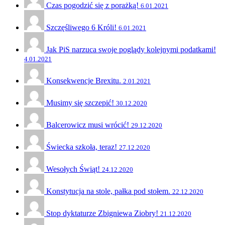
Czas pogodzić się z porażką!
6.01.2021
Szczęśliwego 6 Króli!
6.01.2021
Jak PiS narzuca swoje poglądy kolejnymi podatkami!
4.01.2021
Konsekwencje Brexitu.
2.01.2021
Musimy się szczepić!
30.12.2020
Balcerowicz musi wrócić!
29.12.2020
Świecka szkoła, teraz!
27.12.2020
Wesołych Świąt!
24.12.2020
Konstytucja na stole, pałka pod stołem.
22.12.2020
Stop dyktaturze Zbigniewa Ziobry!
21.12.2020