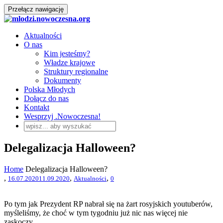
Przełącz nawigację
Aktualności
O nas
Kim jesteśmy?
Władze krajowe
Struktury regionalne
Dokumenty
Polska Młodych
Dołącz do nas
Kontakt
Wesprzyj .Nowoczesna!
Delegalizacja Halloween?
Home
Delegalizacja Halloween?
,
,
,
16.07.2020
11.09.2020
Aktualności
0
Po tym jak Prezydent RP nabrał się na żart rosyjskich youtuberów,
myśleliśmy, że choć w tym tygodniu już nic nas więcej nie
zaskoczy.