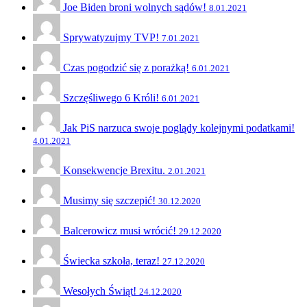
Joe Biden broni wolnych sądów!
8.01.2021
Sprywatyzujmy TVP!
7.01.2021
Czas pogodzić się z porażką!
6.01.2021
Szczęśliwego 6 Króli!
6.01.2021
Jak PiS narzuca swoje poglądy kolejnymi podatkami!
4.01.2021
Konsekwencje Brexitu.
2.01.2021
Musimy się szczepić!
30.12.2020
Balcerowicz musi wrócić!
29.12.2020
Świecka szkoła, teraz!
27.12.2020
Wesołych Świąt!
24.12.2020