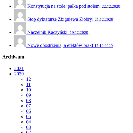
Konstytucja na stole, pałka pod stołem.
22.12.2020
Stop dyktaturze Zbigniewa Ziobry!
21.12.2020
Naczelnik Kaczyński.
19.12.2020
Nowe obostrzenia, a efektów brak!
17.12.2020
Archiwum
2021
2020
12
11
10
09
08
07
06
05
04
03
02