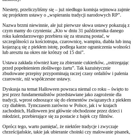
Niestety, przeliczyliśmy się – już niedługo komisja sejmowa zajmie
się projektem ustawy o „wspieraniu tradycji narodowych RP”.
Nazwa brzmi niewinnie, ale już pierwsze słowa ustawy pokazują z
czym mamy do czynienia: „Kto w dniu 31 października danego
roku kalendarzowego przebiera się za straszną postać, w
szczególności za kościotrupa, czarownicę, wampira, diabła lub inną
kojarzącą się z piekłem istotę, podlega karze ograniczenia wolności
lub aresztu na okres nie krótszy od 15 dni”.
Ustawa zakłada również karę za zbieranie cukierków, „ostrzegając
przed popełnieniem złośliwego żartu”. Tak kazuistycznie
zbudowane przepisy przypominają raczej czasy ordaliów i palenia
czarownic, niż współczesne ustawy.
Dyskusja na temat Halloween powraca niemal co roku – święto to
jest przez fundamentalistów przedstawiane jako zagrożenie dla
tradycji, wprost odnoszące się do elementów związanych z piekłem
czy diabłem. Tymczasem zarówno w Polsce, jak i w krajach
zachodnich, Halloween jest głównie obchodzone przez dzieci i
młodzież, przebierające się za postacie z bajek czy filmów.
Oprócz tego, warto pamiętać, że niektóre tradycje i zwyczaje
chrześcijańskie, takie jak ubieranie choinki czy malowanie pisanek,