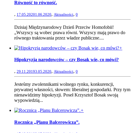
Równość to równość.
,
,
,
17.05.2020
1.06.2020
Aktualności
0
Dzisiaj Międzynarodowy Dzień Przeciw Homofobii!
„Wszyscy są wobec prawa równi. Wszyscy mają prawo do
równego traktowania przez władze publiczne....
+
Hipokryzja narodowców – czy Bosak wie, co mówi?
,
,
,
29.11.2019
3.05.2020
Aktualności
0
Jesteśmy zwolennikami wolnego rynku, konkurencji,
prywatnej własności, słowem: liberalnej gospodarki. Przy tym
nienawidzimy hipokryzji. Poseł Krzysztof Bosak swoją
wypowiedzią...
+
Rocznica „Planu Balcerowicza”.