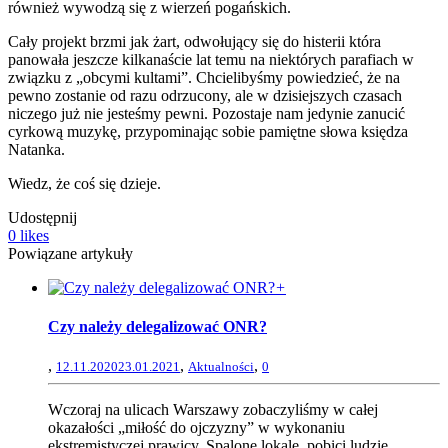
również wywodzą się z wierzeń pogańskich.
Cały projekt brzmi jak żart, odwołujący się do histerii która
panowała jeszcze kilkanaście lat temu na niektórych parafiach w
związku z „obcymi kultami”. Chcielibyśmy powiedzieć, że na
pewno zostanie od razu odrzucony, ale w dzisiejszych czasach
niczego już nie jesteśmy pewni. Pozostaje nam jedynie zanucić
cyrkową muzykę, przypominając sobie pamiętne słowa księdza
Natanka.
Wiedz, że coś się dzieje.
Udostępnij
0
likes
Powiązane artykuły
+
Czy należy delegalizować ONR?
,
,
,
12.11.2020
23.01.2021
Aktualności
0
Wczoraj na ulicach Warszawy zobaczyliśmy w całej
okazałości „miłość do ojczyzny” w wykonaniu
ekstremistyczej prawicy. Spalone lokale, pobici ludzie,...