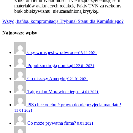
Kilka dni temu Wiadomości TVP rozpoczęły emisję serii
materiałów atakujących redakcję Fakty TVN za rzekomy
brak obiektywizmu, nieuzasadnioną krytykę...
Wstyd, hańba, kompromitacja.
Trybunał Stanu dla Kamińskiego?
Najnowsze wpisy
Czy wirus jest w odwrocie?
8.11.2021
Populizm drogą donikąd!
22.01.2021
Co niszczy Amerykę?
21.01.2021
Tajny plan Morawieckiego.
14.01.2021
PiS chce odebrać prawo do nieprzyjęcia mandatu!
13.01.2021
Co może prywatna firma?
9.01.2021