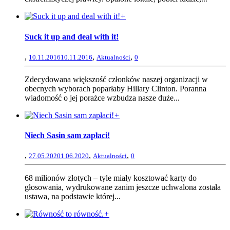
+
Suck it up and deal with it!
,
,
,
10.11.2016
10.11.2016
Aktualności
0
Zdecydowana większość członków naszej organizacji w
obecnych wyborach poparłaby Hillary Clinton. Poranna
wiadomość o jej porażce wzbudza nasze duże...
+
Niech Sasin sam zapłaci!
,
,
,
27.05.2020
1.06.2020
Aktualności
0
68 milionów złotych – tyle miały kosztować karty do
głosowania, wydrukowane zanim jeszcze uchwalona została
ustawa, na podstawie której...
+