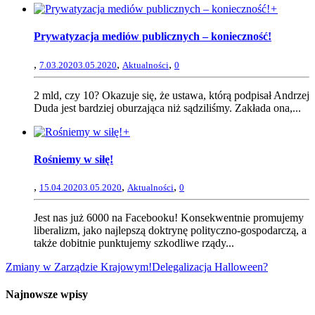
+
Prywatyzacja mediów publicznych – konieczność!
,
,
,
7.03.2020
3.05.2020
Aktualności
0
2 mld, czy 10? Okazuje się, że ustawa, którą podpisał Andrzej
Duda jest bardziej oburzająca niż sądziliśmy. Zakłada ona,...
+
Rośniemy w siłę!
,
,
,
15.04.2020
3.05.2020
Aktualności
0
Jest nas już 6000 na Facebooku! Konsekwentnie promujemy
liberalizm, jako najlepszą doktrynę polityczno-gospodarczą, a
także dobitnie punktujemy szkodliwe rządy...
Zmiany w Zarządzie Krajowym!
Delegalizacja Halloween?
Najnowsze wpisy