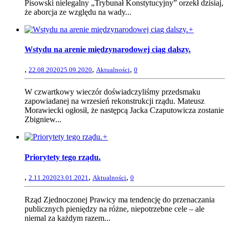
Pisowski nielegalny „Trybunał Konstytucyjny” orzekł dzisiaj,
że aborcja ze względu na wady...
+
Wstydu na arenie międzynarodowej ciąg dalszy.
,
,
,
22.08.2020
25.09.2020
Aktualności
0
W czwartkowy wieczór doświadczyliśmy przedsmaku
zapowiadanej na wrzesień rekonstrukcji rządu. Mateusz
Morawiecki ogłosił, że następcą Jacka Czaputowicza zostanie
Zbigniew...
+
Priorytety tego rządu.
,
,
,
2.11.2020
23.01.2021
Aktualności
0
Rząd Zjednoczonej Prawicy ma tendencję do przenaczania
publicznych pieniędzy na różne, niepotrzebne cele – ale
niemal za każdym razem...