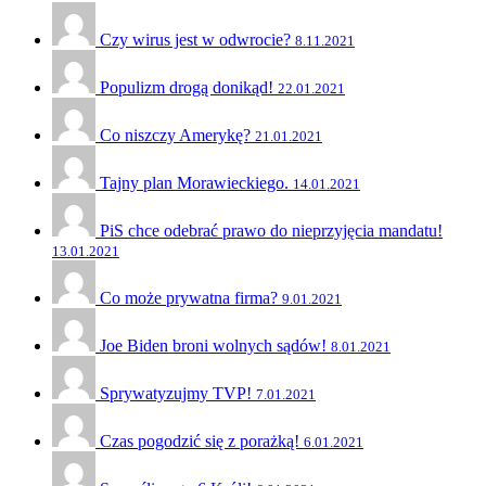
Czy wirus jest w odwrocie?
8.11.2021
Populizm drogą donikąd!
22.01.2021
Co niszczy Amerykę?
21.01.2021
Tajny plan Morawieckiego.
14.01.2021
PiS chce odebrać prawo do nieprzyjęcia mandatu!
13.01.2021
Co może prywatna firma?
9.01.2021
Joe Biden broni wolnych sądów!
8.01.2021
Sprywatyzujmy TVP!
7.01.2021
Czas pogodzić się z porażką!
6.01.2021