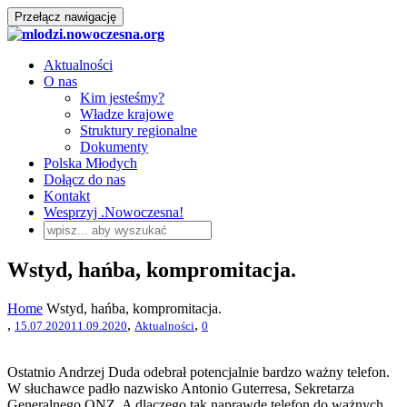
Przełącz nawigację
Aktualności
O nas
Kim jesteśmy?
Władze krajowe
Struktury regionalne
Dokumenty
Polska Młodych
Dołącz do nas
Kontakt
Wesprzyj .Nowoczesna!
Wstyd, hańba, kompromitacja.
Home
Wstyd, hańba, kompromitacja.
,
,
,
15.07.2020
11.09.2020
Aktualności
0
Ostatnio Andrzej Duda odebrał potencjalnie bardzo ważny telefon.
W słuchawce padło nazwisko Antonio Guterresa, Sekretarza
Generalnego ONZ. A dlaczego tak naprawdę telefon do ważnych