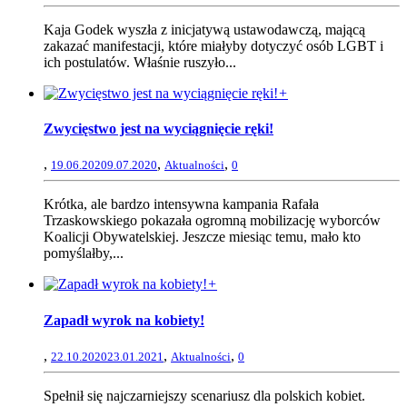
Kaja Godek wyszła z inicjatywą ustawodawczą, mającą
zakazać manifestacji, które miałyby dotyczyć osób LGBT i
ich postulatów. Właśnie ruszyło...
+
Zwycięstwo jest na wyciągnięcie ręki!
,
,
,
19.06.2020
9.07.2020
Aktualności
0
Krótka, ale bardzo intensywna kampania Rafała
Trzaskowskiego pokazała ogromną mobilizację wyborców
Koalicji Obywatelskiej. Jeszcze miesiąc temu, mało kto
pomyślałby,...
+
Zapadł wyrok na kobiety!
,
,
,
22.10.2020
23.01.2021
Aktualności
0
Spełnił się najczarniejszy scenariusz dla polskich kobiet.