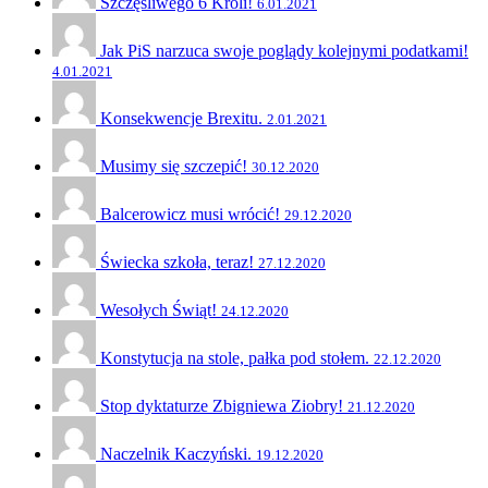
Szczęśliwego 6 Króli!
6.01.2021
Jak PiS narzuca swoje poglądy kolejnymi podatkami!
4.01.2021
Konsekwencje Brexitu.
2.01.2021
Musimy się szczepić!
30.12.2020
Balcerowicz musi wrócić!
29.12.2020
Świecka szkoła, teraz!
27.12.2020
Wesołych Świąt!
24.12.2020
Konstytucja na stole, pałka pod stołem.
22.12.2020
Stop dyktaturze Zbigniewa Ziobry!
21.12.2020
Naczelnik Kaczyński.
19.12.2020