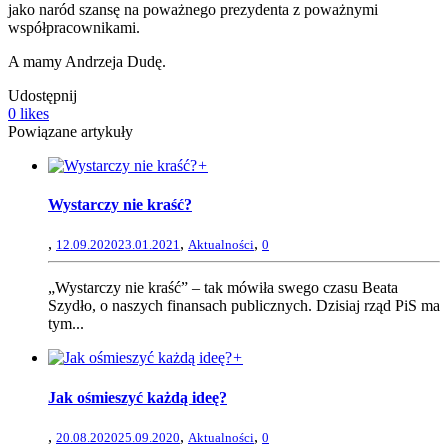
jako naród szansę na poważnego prezydenta z poważnymi
współpracownikami.
A mamy Andrzeja Dudę.
Udostępnij
0
likes
Powiązane artykuły
+
Wystarczy nie kraść?
,
,
,
12.09.2020
23.01.2021
Aktualności
0
„Wystarczy nie kraść” – tak mówiła swego czasu Beata
Szydło, o naszych finansach publicznych. Dzisiaj rząd PiS ma
tym...
+
Jak ośmieszyć każdą ideę?
,
,
,
20.08.2020
25.09.2020
Aktualności
0