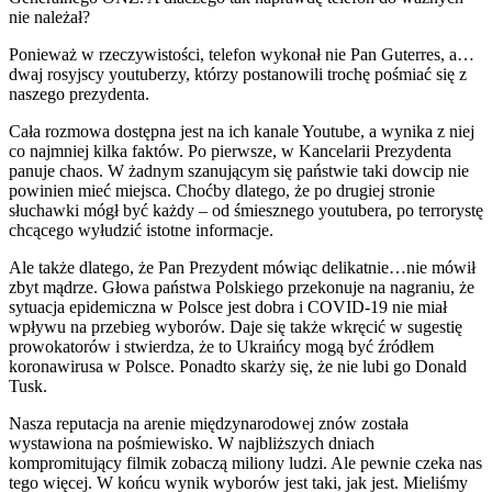
nie należał?
Ponieważ w rzeczywistości, telefon wykonał nie Pan Guterres, a…
dwaj rosyjscy youtuberzy, którzy postanowili trochę pośmiać się z
naszego prezydenta.
Cała rozmowa dostępna jest na ich kanale Youtube, a wynika z niej
co najmniej kilka faktów. Po pierwsze, w Kancelarii Prezydenta
panuje chaos. W żadnym szanującym się państwie taki dowcip nie
powinien mieć miejsca. Choćby dlatego, że po drugiej stronie
słuchawki mógł być każdy – od śmiesznego youtubera, po terrorystę
chcącego wyłudzić istotne informacje.
Ale także dlatego, że Pan Prezydent mówiąc delikatnie…nie mówił
zbyt mądrze. Głowa państwa Polskiego przekonuje na nagraniu, że
sytuacja epidemiczna w Polsce jest dobra i COVID-19 nie miał
wpływu na przebieg wyborów. Daje się także wkręcić w sugestię
prowokatorów i stwierdza, że to Ukraińcy mogą być źródłem
koronawirusa w Polsce. Ponadto skarży się, że nie lubi go Donald
Tusk.
Nasza reputacja na arenie międzynarodowej znów została
wystawiona na pośmiewisko. W najbliższych dniach
kompromitujący filmik zobaczą miliony ludzi. Ale pewnie czeka nas
tego więcej. W końcu wynik wyborów jest taki, jak jest. Mieliśmy