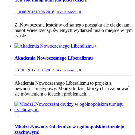
,
,
,
10.06.2016
10.06.2016
Aktualności
0
Z .Nowoczesna jesteśmy od samego początku ale ciągle nam
mało! Wiele rzeczy, świetnych wydarzeń miało miejsce w tym
czasie....
+
Akademia Nowoczesnego Liberalizmu
,
,
,
31.01.2017
31.01.2017
Aktualności
0
Akademia Nowoczesnego Liberalizmu to projekt z
pewnością nietypowy. Młodzi ludzie, którzy chcą zajmować
się mówieniem o ideach i problemach...
+
Młodzi .Nowocześni drudzy w ogólnopolskim turnieju
szachowym!