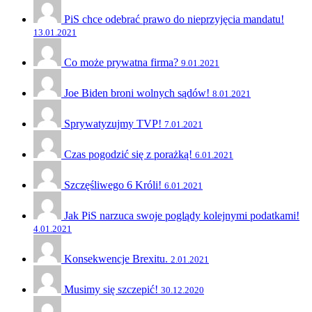
PiS chce odebrać prawo do nieprzyjęcia mandatu!
13.01.2021
Co może prywatna firma?
9.01.2021
Joe Biden broni wolnych sądów!
8.01.2021
Sprywatyzujmy TVP!
7.01.2021
Czas pogodzić się z porażką!
6.01.2021
Szczęśliwego 6 Króli!
6.01.2021
Jak PiS narzuca swoje poglądy kolejnymi podatkami!
4.01.2021
Konsekwencje Brexitu.
2.01.2021
Musimy się szczepić!
30.12.2020