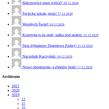
Balcerowicz musi wrócić!
29.12.2020
Świecka szkoła, teraz!
27.12.2020
Wesołych Świąt!
24.12.2020
Konstytucja na stole, pałka pod stołem.
22.12.2020
Stop dyktaturze Zbigniewa Ziobry!
21.12.2020
Naczelnik Kaczyński.
19.12.2020
Nowe obostrzenia, a efektów brak!
17.12.2020
Archiwum
2021
2020
2019
12
11
10