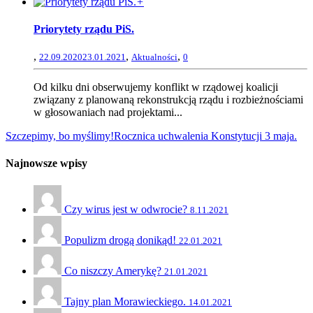
+
Priorytety rządu PiS.
,
,
,
22.09.2020
23.01.2021
Aktualności
0
Od kilku dni obserwujemy konflikt w rządowej koalicji
związany z planowaną rekonstrukcją rządu i rozbieżnościami
w głosowaniach nad projektami...
Szczepimy, bo myślimy!
Rocznica uchwalenia Konstytucji 3 maja.
Najnowsze wpisy
Czy wirus jest w odwrocie?
8.11.2021
Populizm drogą donikąd!
22.01.2021
Co niszczy Amerykę?
21.01.2021
Tajny plan Morawieckiego.
14.01.2021