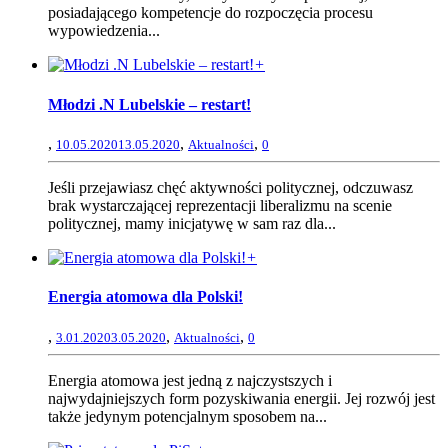
posiadającego kompetencje do rozpoczęcia procesu
wypowiedzenia...
+
Młodzi .N Lubelskie – restart!
,
,
,
10.05.2020
13.05.2020
Aktualności
0
Jeśli przejawiasz chęć aktywności politycznej, odczuwasz
brak wystarczającej reprezentacji liberalizmu na scenie
politycznej, mamy inicjatywę w sam raz dla...
+
Energia atomowa dla Polski!
,
,
,
3.01.2020
3.05.2020
Aktualności
0
Energia atomowa jest jedną z najczystszych i
najwydajniejszych form pozyskiwania energii. Jej rozwój jest
także jedynym potencjalnym sposobem na...