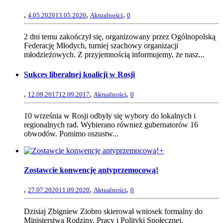
,
,
,
4.05.2020
13.05.2020
Aktualności
0
2 dni temu zakończył się, organizowany przez Ogólnopolską
Federację Młodych, turniej szachowy organizacji
młodzieżowych. Z przyjemnością informujemy, że nasz...
Sukces liberalnej koalicji w Rosji
,
,
,
12.09.2017
12.09.2017
Aktualności
0
10 września w Rosji odbyły się wybory do lokalnych i
regionalnych rad. Wybierano również gubernatorów 16
obwodów. Pomimo oszustw...
+
Zostawcie konwencję antyprzemocową!
,
,
,
27.07.2020
11.09.2020
Aktualności
0
Dzisiaj Zbigniew Ziobro skierował wniosek formalny do
Ministerstwa Rodziny, Pracy i Polityki Społecznej,