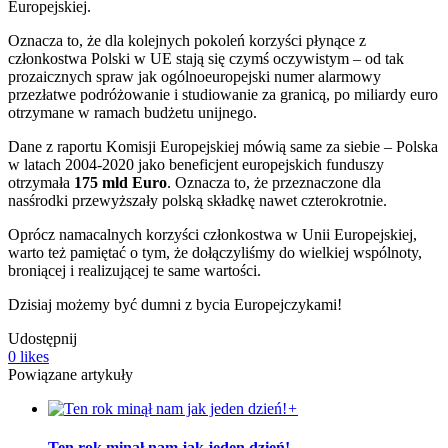
Europejskiej.
Oznacza to, że dla kolejnych pokoleń korzyści płynące z
członkostwa Polski w UE stają się czymś oczywistym – od tak
prozaicznych spraw jak ogólnoeuropejski numer alarmowy
przezłatwe podróżowanie i studiowanie za granicą, po miliardy euro
otrzymane w ramach budżetu unijnego.
Dane z raportu Komisji Europejskiej mówią same za siebie – Polska
w latach 2004-2020 jako beneficjent europejskich funduszy
otrzymała
175 mld Euro
. Oznacza to, że przeznaczone dla
nasśrodki przewyższały polską składkę nawet czterokrotnie.
Oprócz namacalnych korzyści członkostwa w Unii Europejskiej,
warto też pamiętać o tym, że dołączyliśmy do wielkiej wspólnoty,
broniącej i realizującej te same wartości.
Dzisiaj możemy być dumni z bycia Europejczykami!
Udostępnij
0
likes
Powiązane artykuły
+
Ten rok minął nam jak jeden dzień!