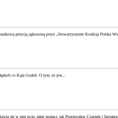
naukową petycją zgłoszoną przez „Stowarzyszenie Koalicja Polska Wol
lądach co Kaja Godek. O tym, że jest...
awią się w nim m.in. takie postaci, jak Przemysław Czarnek i Jarosław.