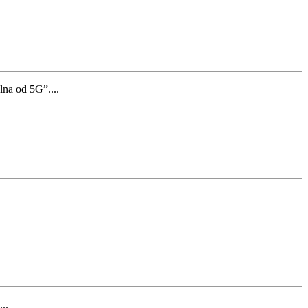
na od 5G”....
..