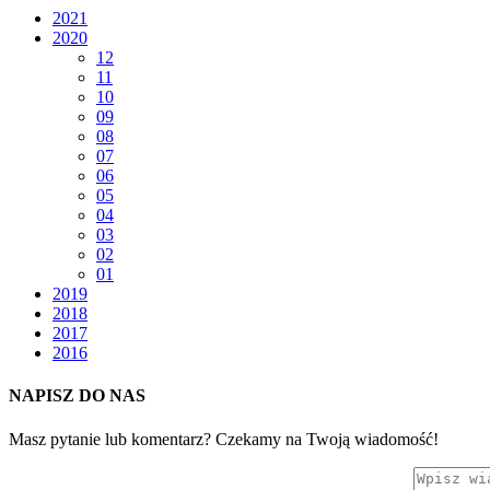
2021
2020
12
11
10
09
08
07
06
05
04
03
02
01
2019
2018
2017
2016
NAPISZ DO NAS
Masz pytanie lub komentarz? Czekamy na Twoją wiadomość!