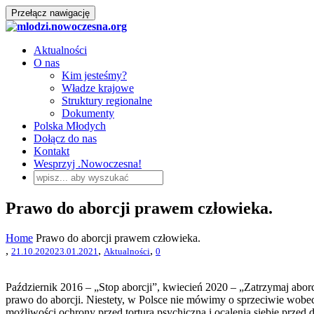
Przełącz nawigację
Aktualności
O nas
Kim jesteśmy?
Władze krajowe
Struktury regionalne
Dokumenty
Polska Młodych
Dołącz do nas
Kontakt
Wesprzyj .Nowoczesna!
Prawo do aborcji prawem człowieka.
Home
Prawo do aborcji prawem człowieka.
,
,
,
21.10.2020
23.01.2021
Aktualności
0
Październik 2016 – „Stop aborcji”, kwiecień 2020 – „Zatrzymaj aborc
prawo do aborcji. Niestety, w Polsce nie mówimy o sprzeciwie wobec
możliwości ochrony przed torturą psychiczną i ocalenia siebie prze