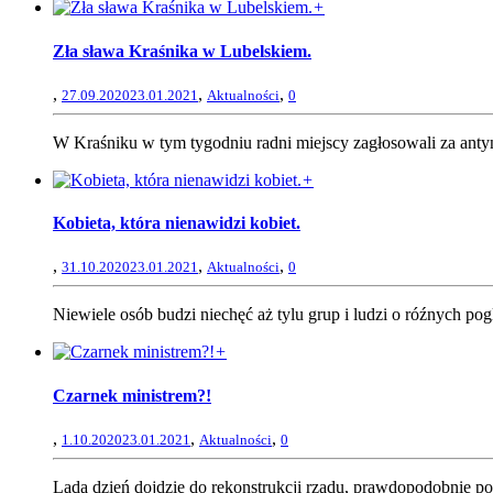
+
Zła sława Kraśnika w Lubelskiem.
,
,
,
27.09.2020
23.01.2021
Aktualności
0
W Kraśniku w tym tygodniu radni miejscy zagłosowali za anty
+
Kobieta, która nienawidzi kobiet.
,
,
,
31.10.2020
23.01.2021
Aktualności
0
Niewiele osób budzi niechęć aż tylu grup i ludzi o róźnych pog
+
Czarnek ministrem?!
,
,
,
1.10.2020
23.01.2021
Aktualności
0
Lada dzień dojdzie do rekonstrukcji rządu, prawdopodobnie poj