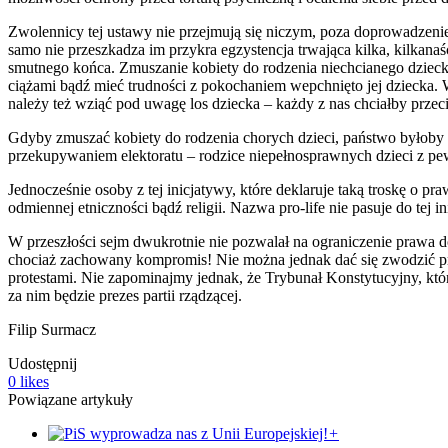
Zwolennicy tej ustawy nie przejmują się niczym, poza doprowadzenie
samo nie przeszkadza im przykra egzystencja trwająca kilka, kilkan
smutnego końca. Zmuszanie kobiety do rodzenia niechcianego dziecka
ciążami bądź mieć trudności z pokochaniem wepchnięto jej dziecka. 
należy też wziąć pod uwagę los dziecka – każdy z nas chciałby przecie
Gdyby zmuszać kobiety do rodzenia chorych dzieci, państwo byłoby 
przekupywaniem elektoratu – rodzice niepełnosprawnych dzieci z pewno
Jednocześnie osoby z tej inicjatywy, które deklaruje taką troskę o
odmiennej etniczności bądź religii. Nazwa pro-life nie pasuje do tej in
W przeszłości sejm dwukrotnie nie pozwalał na ograniczenie prawa d
chociaż zachowany kompromis! Nie można jednak dać się zwodzić przez
protestami. Nie zapominajmy jednak, że Trybunał Konstytucyjny, któr
za nim będzie prezes partii rządzącej.
Filip Surmacz
Udostępnij
0
likes
Powiązane artykuły
+