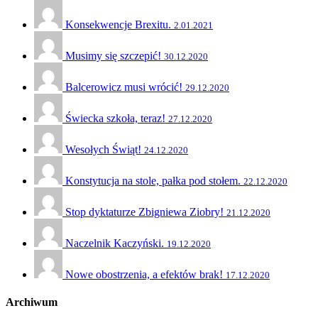
Konsekwencje Brexitu.
2.01.2021
Musimy się szczepić!
30.12.2020
Balcerowicz musi wrócić!
29.12.2020
Świecka szkoła, teraz!
27.12.2020
Wesołych Świąt!
24.12.2020
Konstytucja na stole, pałka pod stołem.
22.12.2020
Stop dyktaturze Zbigniewa Ziobry!
21.12.2020
Naczelnik Kaczyński.
19.12.2020
Nowe obostrzenia, a efektów brak!
17.12.2020
Archiwum