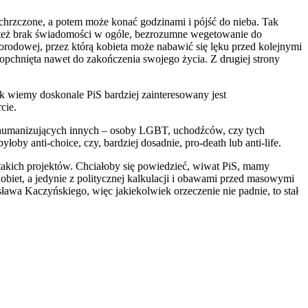
ochrzczone, a potem może konać godzinami i pójść do nieba. Tak
zy też brak świadomości w ogóle, bezrozumne wegetowanie do
orodowej, przez którą kobieta może nabawić się lęku przed kolejnymi
opchnięta nawet do zakończenia swojego życia. Z drugiej strony
k wiemy doskonale PiS bardziej zainteresowany jest
cie.
k dehumanizujących innych – osoby LGBT, uchodźców, czy tych
yłoby anti-choice, czy, bardziej dosadnie, pro-death lub anti-life.
 takich projektów. Chciałoby się powiedzieć, wiwat PiS, mamy
obiet, a jedynie z politycznej kalkulacji i obawami przed masowymi
ława Kaczyńskiego, więc jakiekolwiek orzeczenie nie padnie, to stał