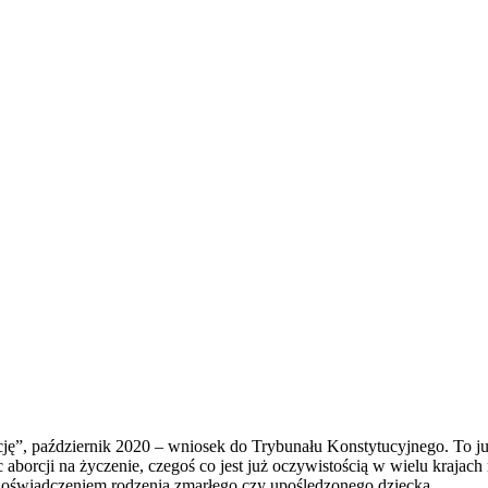
ję”, październik 2020 – wniosek do Trybunału Konstytucyjnego. To już 
 aborcji na życzenie, czegoś co jest już oczywistością w wielu kraja
d doświadczeniem rodzenia zmarłego czy upośledzonego dziecka.