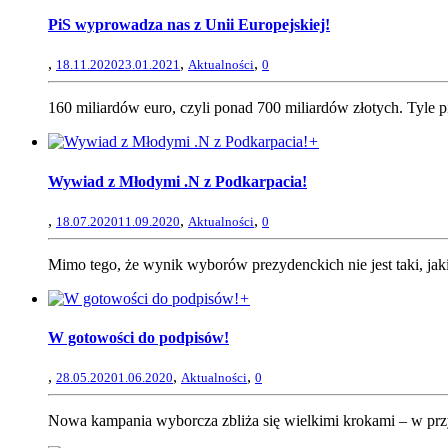
PiS wyprowadza nas z Unii Europejskiej!
,
,
,
18.11.2020
23.01.2021
Aktualności
0
160 miliardów euro, czyli ponad 700 miliardów złotych. Tyle pie
+
Wywiad z Młodymi .N z Podkarpacia!
,
,
,
18.07.2020
11.09.2020
Aktualności
0
Mimo tego, że wynik wyborów prezydenckich nie jest taki, jaki
+
W gotowości do podpisów!
,
,
,
28.05.2020
1.06.2020
Aktualności
0
Nowa kampania wyborcza zbliża się wielkimi krokami – w przy