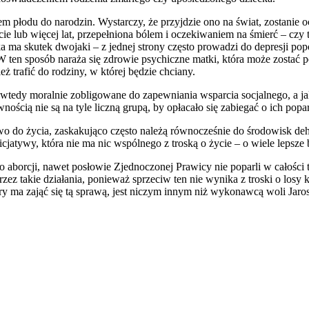
m płodu do narodzin. Wystarczy, że przyjdzie ono na świat, zostanie 
aście lub więcej lat, przepełniona bólem i oczekiwaniem na śmierć – c
 ma skutek dwojaki – z jednej strony często prowadzi do depresji pop
W ten sposób naraża się zdrowie psychiczne matki, która może zostać p
ż trafić do rodziny, w której będzie chciany.
wtedy moralnie zobligowane do zapewniania wsparcia socjalnego, a ja
ścią nie są na tyle liczną grupą, by opłacało się zabiegać o ich popar
 prawo do życia, zaskakująco często należą równocześnie do środowis
icjatywy, która nie ma nic wspólnego z troską o życie – o wiele lepsze b
o aborcji, nawet posłowie Zjednoczonej Prawicy nie poparli w całości
 takie działania, ponieważ sprzeciw ten nie wynika z troski o losy k
y ma zająć się tą sprawą, jest niczym innym niż wykonawcą woli Jaros