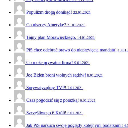
Populizm drogą donikąd!
22.01.2021
Co niszczy Amerykę?
21.01.2021
Tajny plan Morawieckiego.
14.01.2021
PiS chce odebrać prawo do nieprzyjęcia mandatu!
13.01
Co może prywatna firma?
9.01.2021
Joe Biden broni wolnych sądów!
8.01.2021
Sprywatyzujmy TVP!
7.01.2021
Czas pogodzić się z porażką!
6.01.2021
Szczęśliwego 6 Króli!
6.01.2021
Jak PiS narzuca swoje poglądy kolejnymi podatkami!
4.