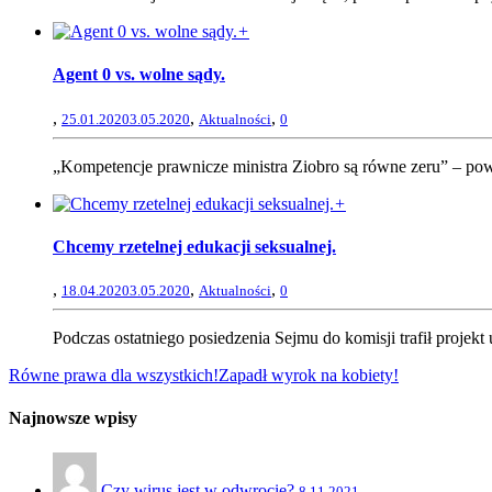
+
Agent 0 vs. wolne sądy.
,
,
,
25.01.2020
3.05.2020
Aktualności
0
„Kompetencje prawnicze ministra Ziobro są równe zeru” – powie
+
Chcemy rzetelnej edukacji seksualnej.
,
,
,
18.04.2020
3.05.2020
Aktualności
0
Podczas ostatniego posiedzenia Sejmu do komisji trafił proje
Równe prawa dla wszystkich!
Zapadł wyrok na kobiety!
Najnowsze wpisy
Czy wirus jest w odwrocie?
8.11.2021