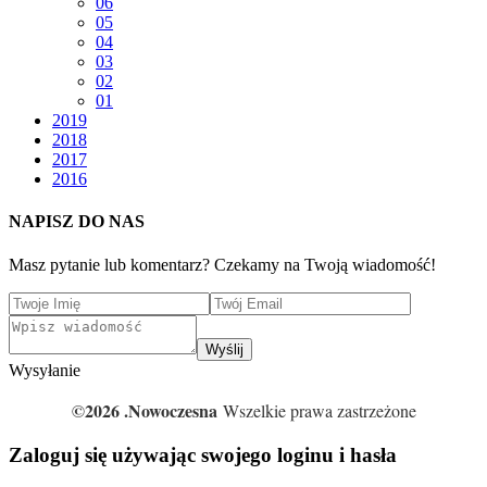
06
05
04
03
02
01
2019
2018
2017
2016
NAPISZ DO NAS
Masz pytanie lub komentarz? Czekamy na Twoją wiadomość!
Wyślij
Wysyłanie
©2026 .Nowoczesna
Wszelkie prawa zastrzeżone
Zaloguj się używając swojego loginu i hasła