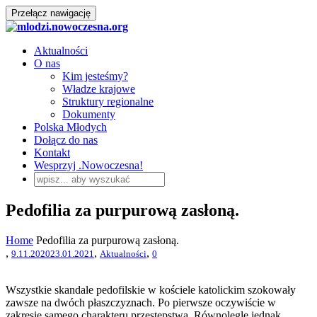
Przełącz nawigację
Aktualności
O nas
Kim jesteśmy?
Władze krajowe
Struktury regionalne
Dokumenty
Polska Młodych
Dołącz do nas
Kontakt
Wesprzyj .Nowoczesna!
Pedofilia za purpurową zasłoną.
Home
Pedofilia za purpurową zasłoną.
,
,
,
9.11.2020
23.01.2021
Aktualności
0
Wszystkie skandale pedofilskie w kościele katolickim szokowały
zawsze na dwóch płaszczyznach. Po pierwsze oczywiście w
zakresie samego charakteru przestępstwa. Równolegle jednak,