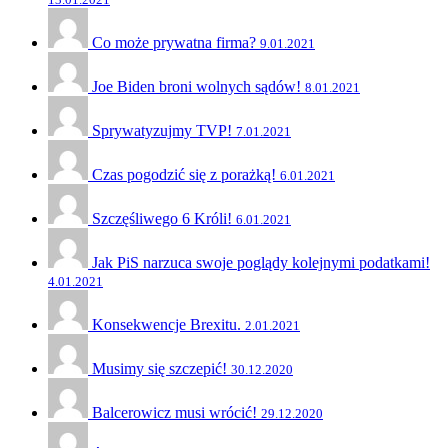
Co może prywatna firma?
9.01.2021
Joe Biden broni wolnych sądów!
8.01.2021
Sprywatyzujmy TVP!
7.01.2021
Czas pogodzić się z porażką!
6.01.2021
Szczęśliwego 6 Króli!
6.01.2021
Jak PiS narzuca swoje poglądy kolejnymi podatkami!
4.01.2021
Konsekwencje Brexitu.
2.01.2021
Musimy się szczepić!
30.12.2020
Balcerowicz musi wrócić!
29.12.2020