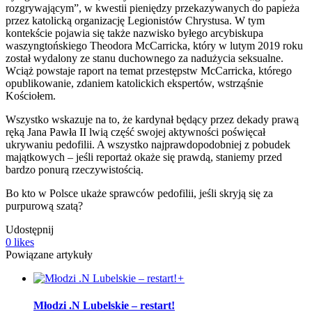
rozgrywającym”, w kwestii pieniędzy przekazywanych do papieża
przez katolicką organizację Legionistów Chrystusa. W tym
kontekście pojawia się także nazwisko byłego arcybiskupa
waszyngtońskiego Theodora McCarricka, który w lutym 2019 roku
został wydalony ze stanu duchownego za nadużycia seksualne.
Wciąż powstaje raport na temat przestępstw McCarricka, którego
opublikowanie, zdaniem katolickich ekspertów, wstrząśnie
Kościołem.
Wszystko wskazuje na to, że kardynał będący przez dekady prawą
ręką Jana Pawła II lwią część swojej aktywności poświęcał
ukrywaniu pedofilii. A wszystko najprawdopodobniej z pobudek
majątkowych – jeśli reportaż okaże się prawdą, staniemy przed
bardzo ponurą rzeczywistością.
Bo kto w Polsce ukaże sprawców pedofilii, jeśli skryją się za
purpurową szatą?
Udostępnij
0
likes
Powiązane artykuły
+
Młodzi .N Lubelskie – restart!