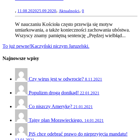
,
,
,
11.08.2020
25.09.2020
Aktualności
0
W nauczaniu Kościoła często przewija się motyw
umiarkowania, a także konieczności zachowania ubóstwa.
Wszyscy znamy pamiętną sentencję „Prędzej wielbłąd...
To już pewne!
Kaczyński niczym Jaruzelski.
Najnowsze wpisy
Czy wirus jest w odwrocie?
8.11.2021
Populizm drogą donikąd!
22.01.2021
Co niszczy Amerykę?
21.01.2021
Tajny plan Morawieckiego.
14.01.2021
PiS chce odebrać prawo do nieprzyjęcia mandatu!
13.01.2021