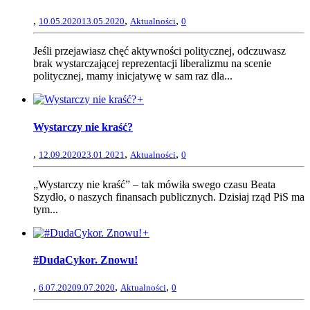
,
,
,
10.05.2020
13.05.2020
Aktualności
0
Jeśli przejawiasz chęć aktywności politycznej, odczuwasz
brak wystarczającej reprezentacji liberalizmu na scenie
politycznej, mamy inicjatywę w sam raz dla...
+
Wystarczy nie kraść?
,
,
,
12.09.2020
23.01.2021
Aktualności
0
„Wystarczy nie kraść” – tak mówiła swego czasu Beata
Szydło, o naszych finansach publicznych. Dzisiaj rząd PiS ma
tym...
+
#DudaCykor. Znowu!
,
,
,
6.07.2020
9.07.2020
Aktualności
0