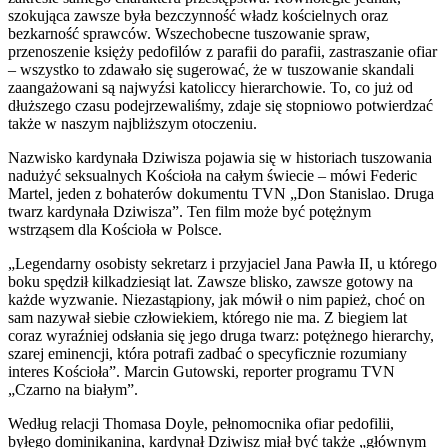
szokująca zawsze była bezczynność władz kościelnych oraz
bezkarność sprawców. Wszechobecne tuszowanie spraw,
przenoszenie księży pedofilów z parafii do parafii, zastraszanie ofiar
– wszystko to zdawało się sugerować, że w tuszowanie skandali
zaangażowani są najwyźsi katoliccy hierarchowie. To, co już od
dłuższego czasu podejrzewaliśmy, zdaje się stopniowo potwierdzać
także w naszym najbliższym otoczeniu.
Nazwisko kardynała Dziwisza pojawia się w historiach tuszowania
nadużyć seksualnych Kościoła na całym świecie – mówi Federic
Martel, jeden z bohaterów dokumentu TVN „Don Stanislao. Druga
twarz kardynała Dziwisza”. Ten film może być potężnym
wstrząsem dla Kościoła w Polsce.
„Legendarny osobisty sekretarz i przyjaciel Jana Pawła II, u którego
boku spędził kilkadziesiąt lat. Zawsze blisko, zawsze gotowy na
każde wyzwanie. Niezastąpiony, jak mówił o nim papież, choć on
sam nazywał siebie człowiekiem, którego nie ma. Z biegiem lat
coraz wyraźniej odsłania się jego druga twarz: potężnego hierarchy,
szarej eminencji, która potrafi zadbać o specyficznie rozumiany
interes Kościoła”. Marcin Gutowski, reporter programu TVN
„Czarno na białym”.
Według relacji Thomasa Doyle, pełnomocnika ofiar pedofilii,
byłego dominikanina, kardynał Dziwisz miał być także „głównym