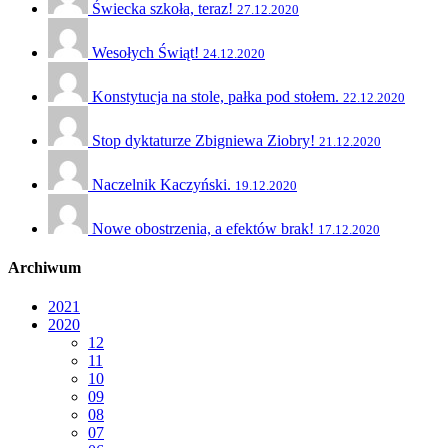
Świecka szkoła, teraz!
27.12.2020
Wesołych Świąt!
24.12.2020
Konstytucja na stole, pałka pod stołem.
22.12.2020
Stop dyktaturze Zbigniewa Ziobry!
21.12.2020
Naczelnik Kaczyński.
19.12.2020
Nowe obostrzenia, a efektów brak!
17.12.2020
Archiwum
2021
2020
12
11
10
09
08
07