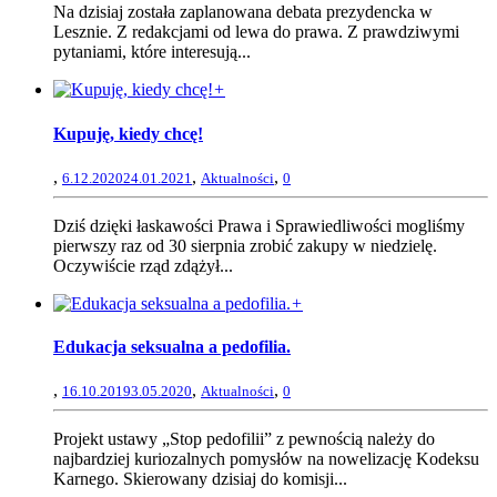
Na dzisiaj została zaplanowana debata prezydencka w
Lesznie. Z redakcjami od lewa do prawa. Z prawdziwymi
pytaniami, które interesują...
+
Kupuję, kiedy chcę!
,
,
,
6.12.2020
24.01.2021
Aktualności
0
Dziś dzięki łaskawości Prawa i Sprawiedliwości mogliśmy
pierwszy raz od 30 sierpnia zrobić zakupy w niedzielę.
Oczywiście rząd zdążył...
+
Edukacja seksualna a pedofilia.
,
,
,
16.10.2019
3.05.2020
Aktualności
0
Projekt ustawy „Stop pedofilii” z pewnością należy do
najbardziej kuriozalnych pomysłów na nowelizację Kodeksu
Karnego. Skierowany dzisiaj do komisji...